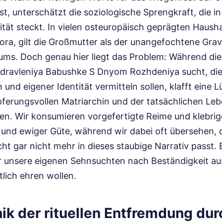
t, unterschätzt die soziologische Sprengkraft, die in
tät steckt. In vielen osteuropäisch geprägten Hausha
ora, gilt die Großmutter als der unangefochtene Gra
sums. Doch genau hier liegt das Problem: Während di
ravleniya Babushke S Dnyom Rozhdeniya sucht, di
 und eigener Identität vermitteln sollen, klafft eine
ferungsvollen Matriarchin und der tatsächlichen Leb
nen. Wir konsumieren vorgefertigte Reime und klebr
und ewiger Güte, während wir dabei oft übersehen, 
ht gar nicht mehr in dieses staubige Narrativ passt. Es
r unsere eigenen Sehnsuchten nach Beständigkeit aus
tlich ehren wollen.
ik der rituellen Entfremdung dur