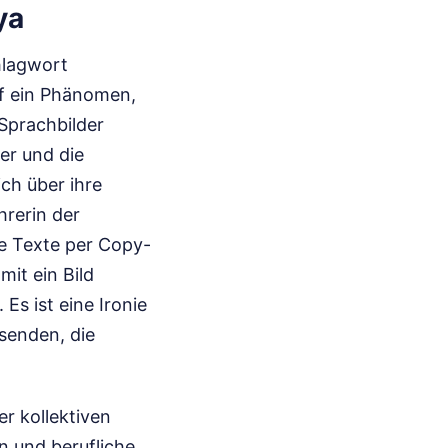
ya
hlagwort
f ein Phänomen,
Sprachbilder
er und die
ich über ihre
hrerin der
e Texte per Copy-
it ein Bild
Es ist eine Ironie
senden, die
er kollektiven
n und berufliche