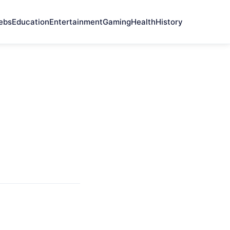
ebs
Education
Entertainment
Gaming
Health
History