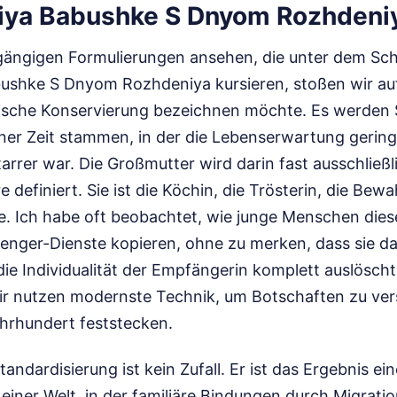
iya Babushke S Dnyom Rozhdeni
gängigen Formulierungen ansehen, die unter dem Sc
ushke S Dnyom Rozhdeniya kursieren, stoßen wir au
istische Konservierung bezeichnen möchte. Es werden 
iner Zeit stammen, in der die Lebenserwartung gering
tarrer war. Die Großmutter wird darin fast ausschließl
 definiert. Sie ist die Köchin, die Trösterin, die Bewa
e. Ich habe oft beobachtet, wie junge Menschen dies
enger-Dienste kopieren, ohne zu merken, dass sie dam
ie Individualität der Empfängerin komplett auslöscht. 
ir nutzen modernste Technik, um Botschaften zu ver
Jahrhundert feststecken.
andardisierung ist kein Zufall. Er ist das Ergebnis ein
einer Welt, in der familiäre Bindungen durch Migratio