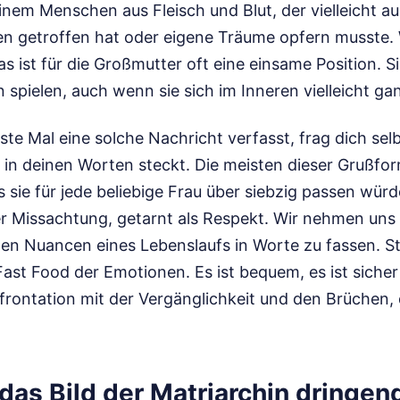
einem Menschen aus Fleisch und Blut, der vielleicht a
n getroffen hat oder eigene Träume opfern musste. W
 ist für die Großmutter oft eine einsame Position. Si
 spielen, auch wenn sie sich im Inneren vielleicht gan
e Mal eine solche Nachricht verfasst, frag dich selbs
 in deinen Worten steckt. Die meisten dieser Grußfor
 sie für jede beliebige Frau über siebzig passen würde
er Missachtung, getarnt als Respekt. Wir nehmen uns 
chen Nuancen eines Lebenslaufs in Worte zu fassen. S
Fast Food der Emotionen. Es ist bequem, es ist siche
frontation mit der Vergänglichkeit und den Brüchen, 
das Bild der Matriarchin dringen