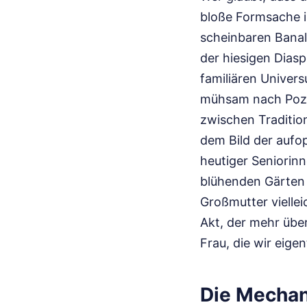
bloße Formsache is
scheinbaren Banali
der hiesigen Diasp
familiären Univer
mühsam nach Pozd
zwischen Tradition
dem Bild der aufop
heutiger Seniorin
blühenden Gärten 
Großmutter vielleic
Akt, der mehr übe
Frau, die wir eigen
Die Mechan