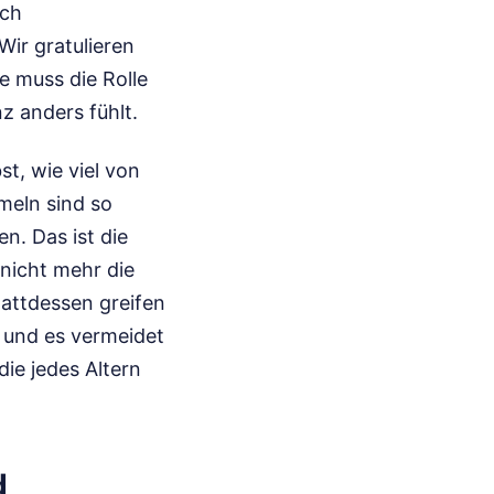
uch
ir gratulieren
e muss die Rolle
z anders fühlt.
t, wie viel von
meln sind so
n. Das ist die
nicht mehr die
tattdessen greifen
r und es vermeidet
die jedes Altern
d