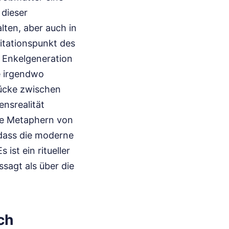
 dieser
lten, aber auch in
vitationspunkt des
e Enkelgeneration
e irgendwo
 Lücke zwischen
ensrealität
ige Metaphern von
dass die moderne
 ist ein ritueller
sagt als über die
ch