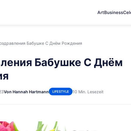
Art
Business
Cel
оздравления Бабушке С Днём Рождения
ления Бабушке С Днём
ия
23
Von Hannah Hartmann
10 Min. Lesezeit
LIFESTYLE