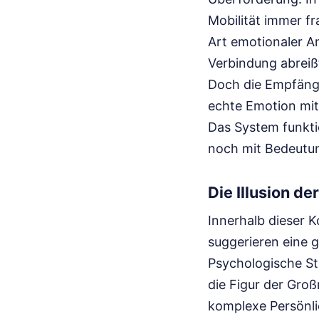
Mobilität immer fr
Art emotionaler An
Verbindung abreißt
Doch die Empfänge
echte Emotion mit
Das System funktio
noch mit Bedeutun
Die Illusion de
Innerhalb dieser 
suggerieren eine g
Psychologische Stu
die Figur der Groß
komplexe Persönlic