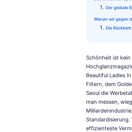
Der globale E
Warum wir gegen di
Die Rückkehr
Schönheit ist kei
Hochglanzmagazine
Beautiful Ladies I
Filtern, dem Gold
Seoul die Werbetaf
man messen, wiege
Milliardenindustri
Standardisierung. 
effizienteste Verm