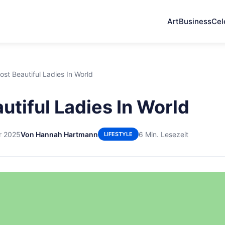
Art
Business
Cel
ost Beautiful Ladies In World
utiful Ladies In World
r 2025
Von Hannah Hartmann
6 Min. Lesezeit
LIFESTYLE