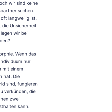
och wir sind keine
spartner suchen.
ft langweilig ist.
t die Unsicherheit
legen wir bei
rden?
morphie. Wenn das
 Individuum nur
h mit einem
n hat. Die
ld sind, fungieren
zu verkünden, die
schen zwei
sthalten kann.