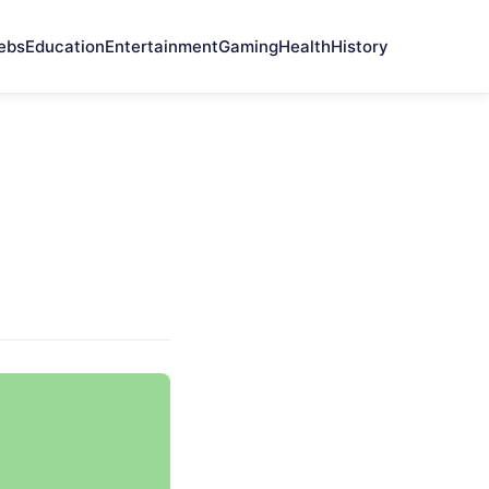
ebs
Education
Entertainment
Gaming
Health
History