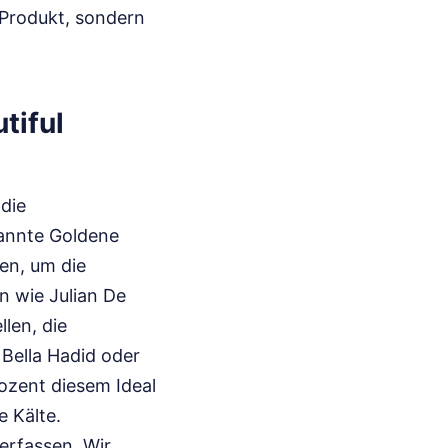
 Produkt, sondern
tiful
 die
annte Goldene
en, um die
n wie Julian De
llen, die
 Bella Hadid oder
rozent diesem Ideal
e Kälte.
erfassen. Wir