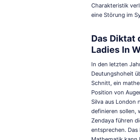
Charakteristik ver
eine Störung im S
Das Diktat
Ladies In W
In den letzten Jah
Deutungshoheit ü
Schnitt, ein math
Position von Auge
Silva aus London n
definieren sollen,
Zendaya führen die
entsprechen. Das P
Mathematik kann H