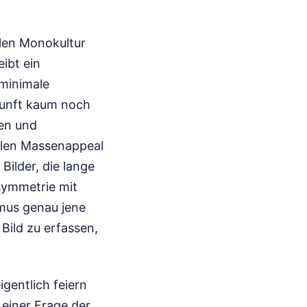
llen Monokultur
ibt ein
minimale
rkunft kaum noch
hen und
alen Massenappeal
Bilder, die lange
Symmetrie mit
hmus genau jene
ild zu erfassen,
igentlich feiern
u einer Frage der