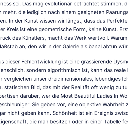
tness sei. Das mag evolutionär betrachtet stimmen, d
 mehr, die lediglich nach einem geeigneten Paarung
en. In der Kunst wissen wir längst, dass das Perfekte o
er Kreis ist eine geometrische Form, keine Kunst. Ers
druck des Künstlers, macht das Werk wertvoll. Warum 
ßstab an, den wir in der Galerie als banal abtun wü
s dieser Fehlentwicklung ist eine grassierende Dys
enschlich, sondern algorithmisch ist, kann das reale
r vergleichen unser dreidimensionales, lebendiges Ic
 statischen Bild, das mit der Realität oft wenig zu tu
ertisen darüber, wer die Most Beautiful Ladies In Wor
eschleuniger. Sie geben vor, eine objektive Wahrheit 
gar nicht geben kann. Schönheit ist ein Ereignis zwi
genschaft, die man besitzen oder in einer Tabelle fe