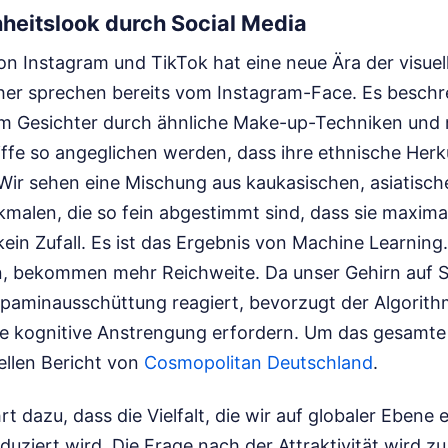
nheitslook durch Social Media
on Instagram und TikTok hat eine neue Ära der visue
cher sprechen bereits vom Instagram-Face. Es beschre
m Gesichter durch ähnliche Make-up-Techniken und 
riffe so angeglichen werden, dass ihre ethnische He
Wir sehen eine Mischung aus kaukasischen, asiatisc
kmalen, die so fein abgestimmt sind, dass sie maxim
kein Zufall. Es ist das Ergebnis von Machine Learning. 
n, bekommen mehr Reichweite. Da unser Gehirn auf 
opaminausschüttung reagiert, bevorzugt der Algorit
ine kognitive Anstrengung erfordern.
Um das gesamte B
ellen Bericht von
Cosmopolitan Deutschland
.
t dazu, dass die Vielfalt, die wir auf globaler Ebene e
eduziert wird. Die Frage nach der Attraktivität wird z