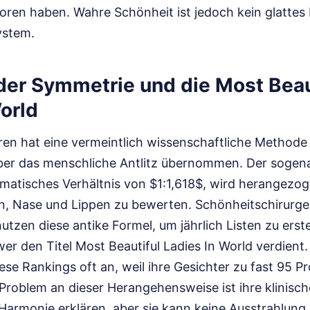
loren haben. Wahre Schönheit ist jedoch kein glattes
ystem.
 der Symmetrie und die Most Beau
orld
ren hat eine vermeintlich wissenschaftliche Methode
ber das menschliche Antlitz übernommen. Der sogen
ematisches Verhältnis von $1:1,618$, wird herangezog
n, Nase und Lippen zu bewerten. Schönheitschirurge
utzen diese antike Formel, um jährlich Listen zu erste
 wer den Titel Most Beautiful Ladies In World verdient.
se Rankings oft an, weil ihre Gesichter zu fast 95 P
roblem an dieser Herangehensweise ist ihre klinisch
armonie erklären, aber sie kann keine Ausstrahlung 