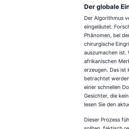
Der globale Ei
Der Algorithmus v
eingeläutet. Fors
Phänomen, bei de
chirurgische Eing
auszumachen ist. 
afrikanischen Mer
erzeugen. Das ist 
betrachtet werde
einer schnellen D
Gesichter, die ke
lesen Sie den aktu
Dieser Prozess führ
sollten, faktisch r