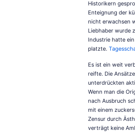
Historikern gespro
Enteignung der kü
nicht erwachsen we
Liebhaber wurde zu
Industrie hatte ei
platzte.
Tagessch
Es ist ein weit ve
reifte. Die Ansät
unterdrückten akt
Wenn man die Orig
nach Ausbruch sch
mit einem zuckers
Zensur durch Ästhe
verträgt keine Am