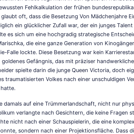
bewussten Fehlkalkulation der frühen bundesrepublik
n glaubt oft, dass die Besetzung Von Mädchenjahre Ei
glich ein glücklicher Zufall war, der ein junges Talen
lte es sich um eine hochgradig strategische Entsche
Marischka, die eine ganze Generation von Kinogänger
ie-Falle lockte. Diese Besetzung war kein Karrieresta
 goldenes Gefängnis, das mit präziser handwerkliche
der spielte darin die junge Queen Victoria, doch eige
es traumatisierten Volkes nach einer unschuldigen Ve
hatte.
te damals auf eine Trümmerlandschaft, nicht nur phy
likum verlangte nach Gesichtern, die keine Fragen st
hte nicht nach einer Schauspielerin, die eine komplex
onnte, sondern nach einer Projektionsfläche. Dass di