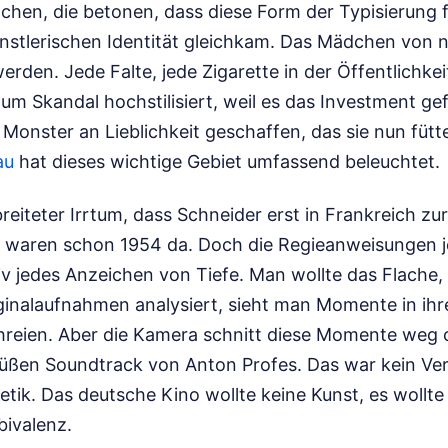
chen, die betonen, dass diese Form der Typisierung f
nstlerischen Identität gleichkam. Das Mädchen von 
rden. Jede Falte, jede Zigarette in der Öffentlichkeit
m Skandal hochstilisiert, weil es das Investment ge
n Monster an Lieblichkeit geschaffen, das sie nun fütt
au
hat dieses wichtige Gebiet umfassend beleuchtet.
rbreiteter Irrtum, dass Schneider erst in Frankreich zu
ze waren schon 1954 da. Doch die Regieanweisungen j
iv jedes Anzeichen von Tiefe. Man wollte das Flache,
inalaufnahmen analysiert, sieht man Momente in ihr
reien. Aber die Kamera schnitt diese Momente weg o
üßen Soundtrack von Anton Profes. Das war kein Ve
tik. Das deutsche Kino wollte keine Kunst, es wollte
bivalenz.