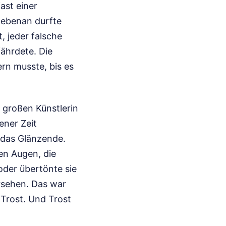
ast einer
nebenan durfte
, jeder falsche
fährdete. Die
ern musste, bis es
r großen Künstlerin
ener Zeit
 das Glänzende.
en Augen, die
der übertönte sie
rsehen. Das war
 Trost. Und Trost