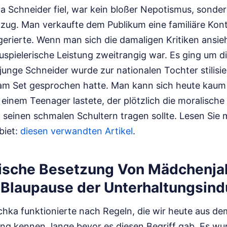
 Schneider fiel, war kein bloßer Nepotismus, sondern
ug. Man verkaufte dem Publikum eine familiäre Konti
rierte. Wenn man sich die damaligen Kritiken ansieh
auspielerische Leistung zweitrangig war. Es ging um d
junge Schneider wurde zur nationalen Tochter stilisie
 am Set gesprochen hatte. Man kann sich heute kaum 
einem Teenager lastete, der plötzlich die moralisch
 seinen schmalen Schultern tragen sollte.
Lesen Sie 
biet:
diesen verwandten Artikel
.
gische Besetzung Von Mädchenjah
 Blaupause der Unterhaltungsind
hka funktionierte nach Regeln, die wir heute aus 
ing kennen, lange bevor es diesen Begriff gab. Es wu