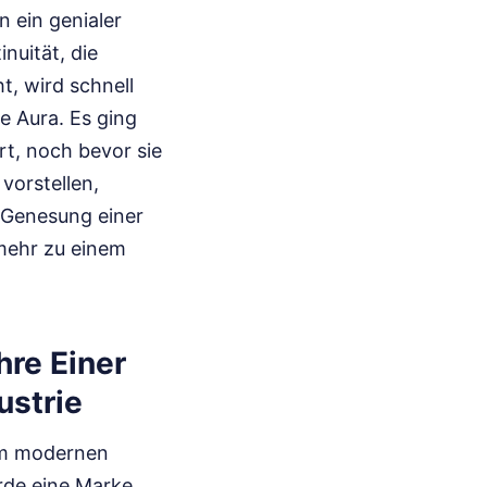
 ein genialer
nuität, die
t, wird schnell
ie Aura. Es ging
rt, noch bevor sie
vorstellen,
e Genesung einer
mehr zu einem
re Einer
ustrie
dem modernen
rde eine Marke