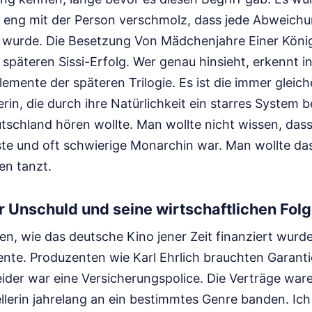
o eng mit der Person verschmolz, dass jede Abweich
wurde. Die Besetzung Von Mädchenjahre Einer Königin
späteren Sissi-Erfolg. Wer genau hinsieht, erkennt i
Elemente der späteren Trilogie. Es ist die immer gleic
rin, die durch ihre Natürlichkeit ein starres System be
tschland hören wollte. Man wollte nicht wissen, dass
te und oft schwierige Monarchin war. Man wollte d
en tanzt.
 Unschuld und seine wirtschaftlichen Fol
n, wie das deutsche Kino jener Zeit finanziert wurd
nte. Produzenten wie Karl Ehrlich brauchten Garanti
der war eine Versicherungspolice. Die Verträge ware
ellerin jahrelang an ein bestimmtes Genre banden. Ic