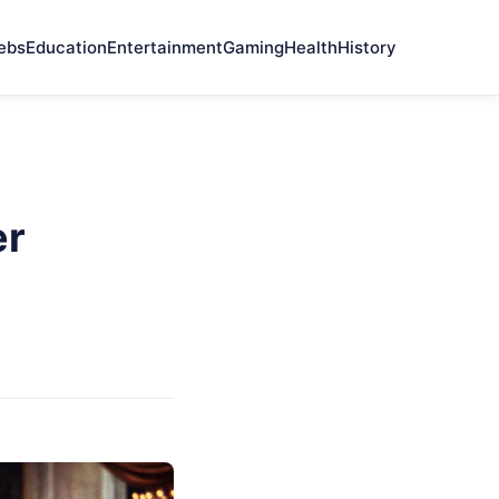
ebs
Education
Entertainment
Gaming
Health
History
er