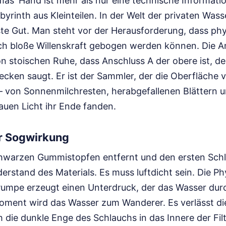
as' Hand ist mehr als nur eine technische Information
byrinth aus Kleinteilen. In der Welt der privaten Wass
ste Gut. Man steht vor der Herausforderung, dass phy
ch bloße Willenskraft gebogen werden können. Die An
on stoischen Ruhe, dass Anschluss A der obere ist, de
cken saugt. Er ist der Sammler, der die Oberfläche 
 – von Sonnenmilchresten, herabgefallenen Blättern 
lauen Licht ihr Ende fanden.
er Sogwirkung
warzen Gummistopfen entfernt und den ersten Schl
rstand des Materials. Es muss luftdicht sein. Die Phy
 Pumpe erzeugt einen Unterdruck, der das Wasser dur
Moment wird das Wasser zum Wanderer. Es verlässt d
 die dunkle Enge des Schlauchs in das Innere der Fil