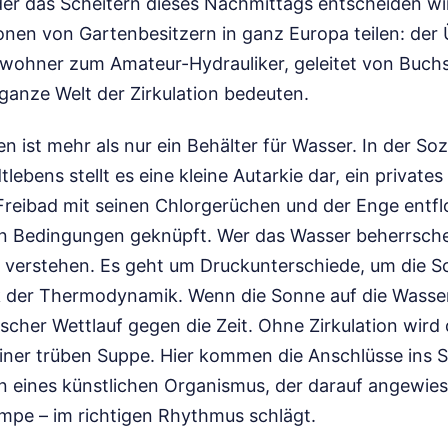
er das Scheitern dieses Nachmittags entscheiden wird
onen von Gartenbesitzern in ganz Europa teilen: de
ohner zum Amateur-Hydrauliker, geleitet von Buchs
 ganze Welt der Zirkulation bedeuten.
n ist mehr als nur ein Behälter für Wasser. In der Soz
ebens stellt es eine kleine Autarkie dar, ein private
Freibad mit seinen Chlorgerüchen und der Enge entflo
t an Bedingungen geknüpft. Wer das Wasser beherrsche
 verstehen. Es geht um Druckunterschiede, um die S
ik der Thermodynamik. Wenn die Sonne auf die Wassero
ischer Wettlauf gegen die Zeit. Ohne Zirkulation wird 
ner trüben Suppe. Hier kommen die Anschlüsse ins Spi
n eines künstlichen Organismus, der darauf angewiese
umpe – im richtigen Rhythmus schlägt.