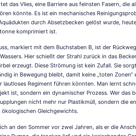
et das Vlies, eine Barriere aus feinsten Fasern, die al
tören könnte. Es ist ein mechanisches Reinigungsprob
Aquädukten durch Absetzbecken gelöst wurde, heute
tonne komprimiert ist.
ss, markiert mit dem Buchstaben B, ist der Rückweg. 
assers. Hier schießt der Strahl zurück in das Becken
irbel erzeugt. Diese Strömung ist kein Zufall. Sie sorg
ndig in Bewegung bleibt, damit keine „toten Zonen“ 
r lautloses Regiment führen könnten. Man lernt schne
jekt ist, sondern ein dynamischer Prozess. Wer das be
kupplungen nicht mehr nur Plastikmüll, sondern die 
s ökologischen Gleichgewichts.
ich an den Sommer vor zwei Jahren, als er die Ansch