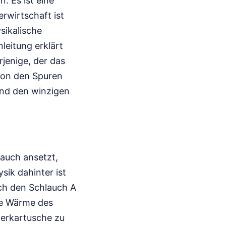
. Es ist eine
erwirtschaft ist
sikalische
leitung erklärt
rjenige, der das
von den Spuren
und den winzigen
auch ansetzt,
sik dahinter ist
ch den Schlauch A
ie Wärme des
terkartusche zu