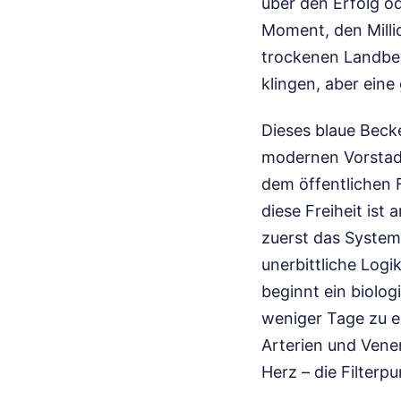
über den Erfolg od
Moment, den Milli
trockenen Landbew
klingen, aber eine
Dieses blaue Becke
modernen Vorstadtl
dem öffentlichen 
diese Freiheit is
zuerst das System
unerbittliche Log
beginnt ein biolog
weniger Tage zu ei
Arterien und Vene
Herz – die Filterp