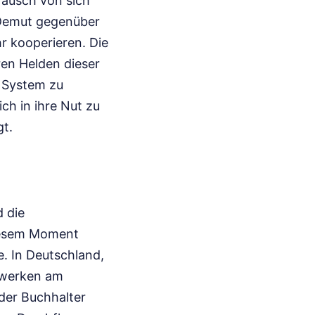
räusch von sich
n Demut gegenüber
r kooperieren. Die
ren Helden dieser
s System zu
ich in ihre Nut zu
gt.
d die
diesem Moment
. In Deutschland,
imwerken am
 der Buchhalter