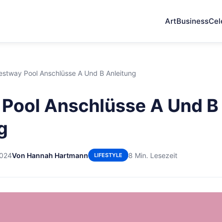
Art
Business
Cel
estway Pool Anschlüsse A Und B Anleitung
Pool Anschlüsse A Und B
g
2024
Von Hannah Hartmann
8 Min. Lesezeit
LIFESTYLE