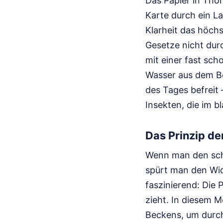
Das Papier in Thom
Karte durch ein La
Klarheit das höch
Gesetze nicht dur
mit einer fast sch
Wasser aus dem Be
des Tages befreit
Insekten, die im b
Das Prinzip d
Wenn man den sch
spürt man den Wide
faszinierend: Die
zieht. In diesem 
Beckens, um durch