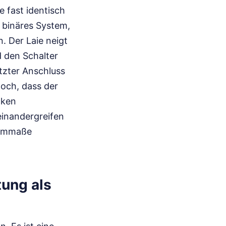
 fast identisch
n binäres System,
. Der Laie neigt
d den Schalter
tzter Anschluss
och, dass der
cken
neinandergreifen
Normmaße
tung als