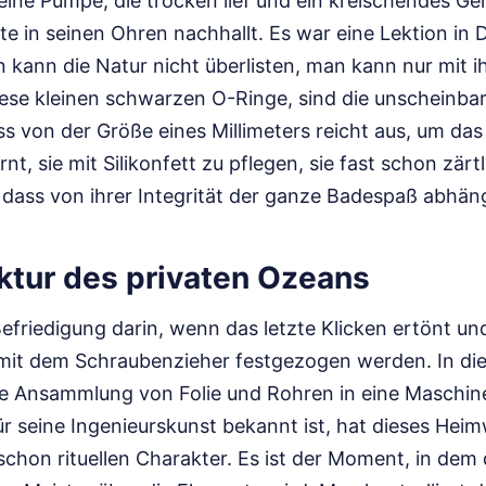
eine Pumpe, die trocken lief und ein kreischendes Ge
te in seinen Ohren nachhallt. Es war eine Lektion i
kann die Natur nicht überlisten, man kann nur mit ih
iese kleinen schwarzen O-Ringe, sind die unscheinba
ss von der Größe eines Millimeters reicht aus, um da
nt, sie mit Silikonfett zu pflegen, sie fast schon zärtl
 dass von ihrer Integrität der ganze Badespaß abhän
ektur des privaten Ozeans
 Befriedigung darin, wenn das letzte Klicken ertönt un
 mit dem Schraubenzieher festgezogen werden. In 
ie Ansammlung von Folie und Rohren in eine Maschine
ür seine Ingenieurskunst bekannt ist, hat dieses He
schon rituellen Charakter. Es ist der Moment, in dem