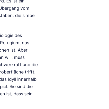
. Es ist ein
r Übergang vom
taben, die simpel
iologie des
s Refugium, das
hen ist. Aber
n will, muss
chwerkraft und die
berfläche trifft,
das Idyll innerhalb
el. Sie sind die
n ist, dass sein