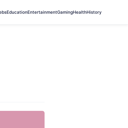
ebs
Education
Entertainment
Gaming
Health
History