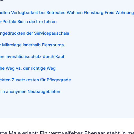
chnellen Verfügbarkeit bei Betreutes Wohnen Flensburg Freie Wohnun
Portale Sie in die Irre führen
eingedruckten der Servicepauschale
 Mikrolage innerhalb Flensburgs
en Investitionsschutz durch Kauf
che Weg vs. der richtige Weg
eckten Zusatzkosten für Pflegegrade
ion in anonymen Neubaugebieten
te Male erlebt: Ein verzweifeltes Ehepaar steht in m