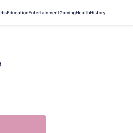
ebs
Education
Entertainment
Gaming
Health
History
e