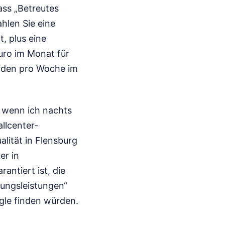
ass „Betreutes
hlen Sie eine
, plus eine
uro im Monat für
unden pro Woche im
, wenn ich nachts
llcenter-
alität in Flensburg
er in
antiert ist, die
lungsleistungen“
ogle finden würden.