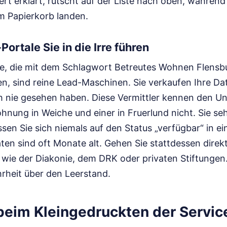
iert erklärt, rutscht auf der Liste nach oben, währe
m Papierkorb landen.
ortale Sie in die Irre führen
le, die mit dem Schlagwort Betreutes Wohnen Flensbu
 sind reine Lead-Maschinen. Sie verkaufen Ihre Date
h nie gesehen haben. Diese Vermittler kennen den U
hnung in Weiche und einer in Fruerlund nicht. Sie se
ssen Sie sich niemals auf den Status „verfügbar“ in 
ten sind oft Monate alt. Gehen Sie stattdessen direk
 wie der Diakonie, dem DRK oder privaten Stiftungen
hrheit über den Leerstand.
 beim Kleingedruckten der Servi