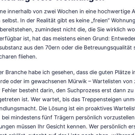
nne innerhalb von zwei Wochen in eine hochwertige A
 selbst. In der Realität gibt es keine „freien“ Wohnun
bereitstehen, zumindest nicht die, die Sie wirklich w
rfügbar ist, hat das meistens einen Grund: Entweder 
substanz aus den 70ern oder die Betreuungsqualität 
charen fliehen.
der Branche habe ich gesehen, dass die guten Plätze 
örde oder im gewachsenen Mürwik – Wartelisten von z
 Fehler besteht darin, den Suchprozess erst dann zu
ngetreten ist. Wer wartet, bis das Treppensteigen unm
handlungsmacht. Die Lösung ist ein proaktives Warte
 bei mindestens fünf Trägern persönlich vorzustellen.
itungen müssen Ihr Gesicht kennen. Wer persönlich er