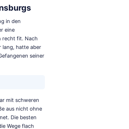
ensburgs
ng in den
r eine
recht fit. Nach
 lang, hatte aber
 Gefangenen seiner
war mit schweren
ße aus nicht ohne
net. Die besten
die Wege flach