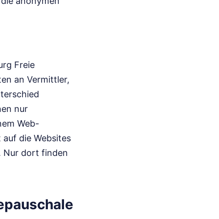
nd die anonymen
rg Freie
n an Vermittler,
nterschied
hen nur
einem Web-
t auf die Websites
. Nur dort finden
cepauschale