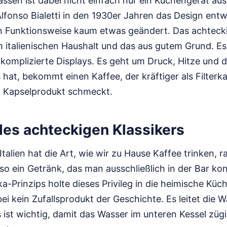
sen ist dabei nicht einfach nur ein Küchengerät aus 
 Alfonso Bialetti in den 1930er Jahren das Design entw
n Funktionsweise kaum etwas geändert. Das achteck
m italienischen Haushalt und das aus gutem Grund. Es
omplizierte Displays. Es geht um Druck, Hitze und d
hat, bekommt einen Kaffee, der kräftiger als Filterk
n Kapselprodukt schmeckt.
des achteckigen Klassikers
Italien hat die Art, wie wir zu Hause Kaffee trinken, r
o ein Getränk, das man ausschließlich in der Bar ko
-Prinzips holte dieses Privileg in die heimische Küch
bei kein Zufallsprodukt der Geschichte. Es leitet die
s ist wichtig, damit das Wasser im unteren Kessel züg