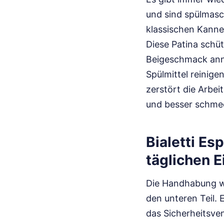
und sind spülmasc
klassischen Kanne.
Diese Patina schüt
Beigeschmack ann
Spülmittel reinige
zerstört die Arbe
und besser schmec
Bialetti E
täglichen E
Die Handhabung wir
den unteren Teil. E
das Sicherheitsven