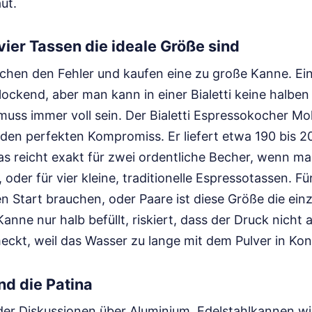
ut.
er Tassen die ideale Größe sind
chen den Fehler und kaufen eine zu große Kanne. Ei
rlockend, aber man kann in einer Bialetti keine halbe
muss immer voll sein. Der Bialetti Espressokocher M
 den perfekten Kompromiss. Er liefert etwa 190 bis 200
as reicht exakt für zwei ordentliche Becher, wenn m
oder für vier kleine, traditionelle Espressotassen. Für
n Start brauchen, oder Paare ist diese Größe die einz
anne nur halb befüllt, riskiert, dass der Druck nicht 
eckt, weil das Wasser zu lange mit dem Pulver in Kont
nd die Patina
der Diskussionen über Aluminium. Edelstahlkannen w