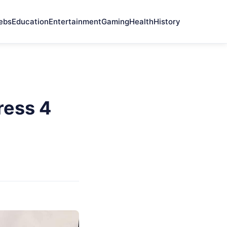
ebs
Education
Entertainment
Gaming
Health
History
ress 4