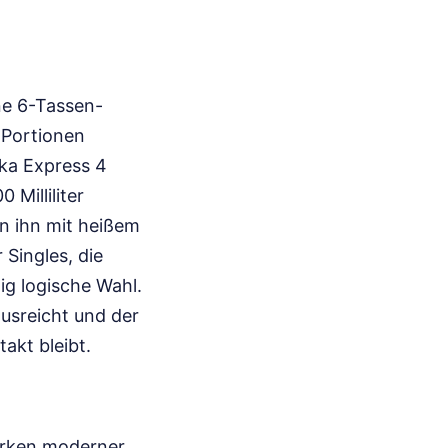
ne 6-Tassen-
n Portionen
oka Express 4
 Milliliter
an ihn mit heißem
 Singles, die
ig logische Wahl.
ausreicht und der
akt bleibt.
irken moderner