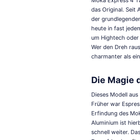
Moka Express 4 Tas
das Original. Seit
der grundlegende
heute in fast jede
um Hightech oder k
Wer den Dreh raus 
charmanter als ei
Die Magie 
Dieses Modell aus 
Früher war Espress
Erfindung des Moka
Aluminium ist hier
schnell weiter. Da