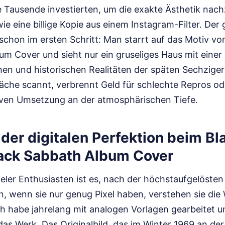
e Tausende investierten, um die exakte Ästhetik na
wie eine billige Kopie aus einem Instagram-Filter. Der
 schon im ersten Schritt: Man starrt auf das Motiv v
um Cover und sieht nur ein gruseliges Haus mit einer
hen und historischen Realitäten der späten Sechziger
läche scannt, verbrennt Geld für schlechte Repros ode
iven Umsetzung an der atmosphärischen Tiefe.
n der digitalen Perfektion beim Bl
ack Sabbath Album Cover
ieler Enthusiasten ist es, nach der höchstaufgelösten 
, wenn sie nur genug Pixel haben, verstehen sie die 
ch habe jahrelang mit analogen Vorlagen gearbeitet u
 das Werk. Das Originalbild, das im Winter 1969 an d