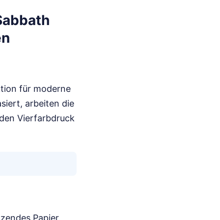
Sabbath
en
ktion für moderne
siert, arbeiten die
 den Vierfarbdruck
nzendes Papier