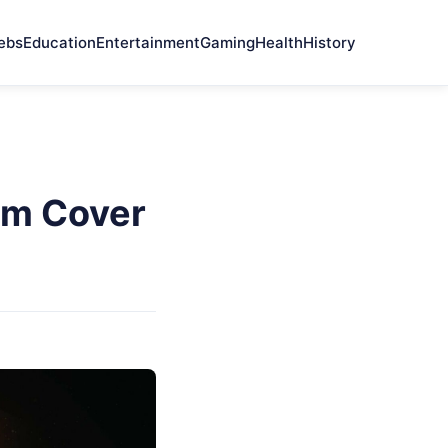
ebs
Education
Entertainment
Gaming
Health
History
um Cover