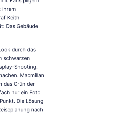
ll. Fans pilgern
t ihrem
af Keith
tät: Das Gebäude
 Look durch das
 im schwarzen
splay-Shooting.
 machen. Macmillan
um das Grün der
fach nur ein Foto
Punkt. Die Lösung
 Reiseplanung nach