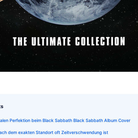
ts
gitalen Perfektion beim Black Sabbath Black Sabbath Album Cover
ch dem exakten Standort oft Zeitverschwendung ist