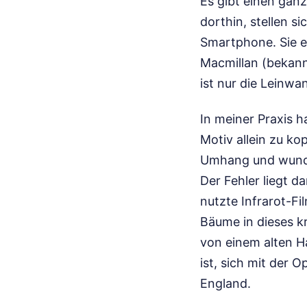
Es gibt einen gan
dorthin, stellen s
Smartphone. Sie er
Macmillan (bekannt
ist nur die Leinwa
In meiner Praxis h
Motiv allein zu ko
Umhang und wunder
Der Fehler liegt d
nutzte Infrarot-Fi
Bäume in dieses k
von einem alten H
ist, sich mit der 
England.