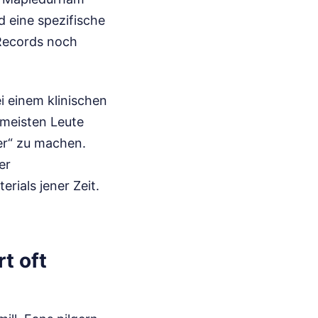
 eine spezifische
 Records noch
i einem klinischen
 meisten Leute
er“ zu machen.
er
ials jener Zeit.
t oft