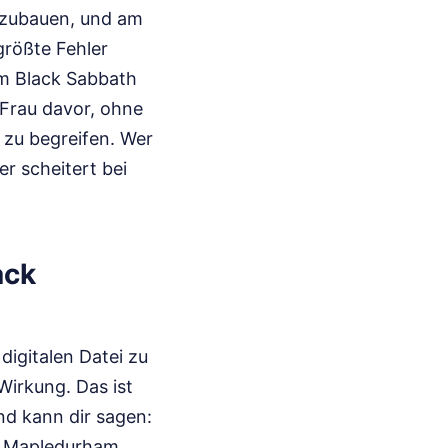
chzubauen, und am
 größte Fehler
om Black Sabbath
 Frau davor, ohne
 zu begreifen. Wer
r scheitert bei
ack
digitalen Datei zu
Wirkung. Das ist
nd kann dir sagen:
er Mapledurham