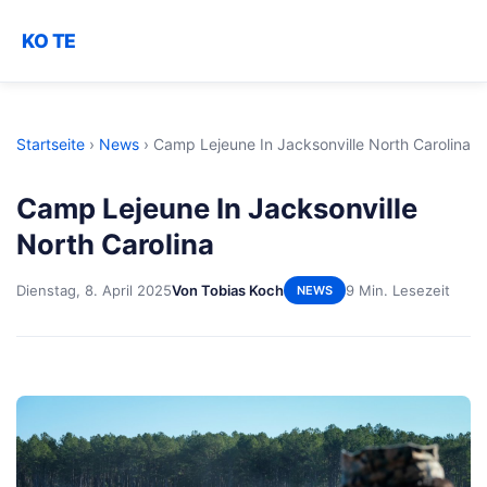
KO TE
Startseite
›
News
›
Camp Lejeune In Jacksonville North Carolina
Camp Lejeune In Jacksonville
North Carolina
Dienstag, 8. April 2025
Von Tobias Koch
9 Min. Lesezeit
NEWS