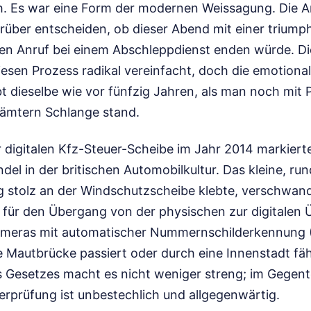
. Es war eine Form der modernen Weissagung. Die 
über entscheiden, ob dieser Abend mit einer triumph
n Anruf bei einem Abschleppdienst enden würde. Di
esen Prozess radikal vereinfacht, doch die emotional
t dieselbe wie vor fünfzig Jahren, als man noch mit
stämtern Schlange stand.
r digitalen Kfz-Steuer-Scheibe im Jahr 2014 markiert
del in der britischen Automobilkultur. Das kleine, run
g stolz an der Windschutzscheibe klebte, verschwand
 für den Übergang von der physischen zur digitalen
ameras mit automatischer Nummernschilderkennung 
e Mautbrücke passiert oder durch eine Innenstadt fäh
 Gesetzes macht es nicht weniger streng; im Gegente
erprüfung ist unbestechlich und allgegenwärtig.