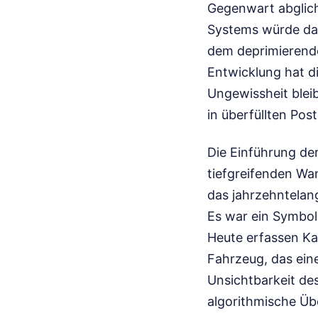
Gegenwart abglich
Systems würde dar
dem deprimierende
Entwicklung hat di
Ungewissheit bleib
in überfüllten Po
Die Einführung de
tiefgreifenden Wan
das jahrzehntelan
Es war ein Symbol
Heute erfassen K
Fahrzeug, das ein
Unsichtbarkeit des
algorithmische Üb