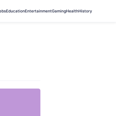
ebs
Education
Entertainment
Gaming
Health
History