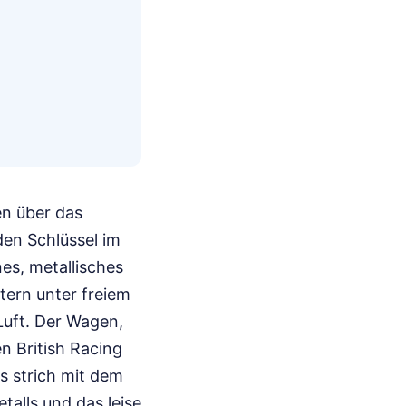
en über das
den Schlüssel im
es, metallisches
tern unter freiem
Luft. Der Wagen,
n British Racing
s strich mit dem
alls und das leise