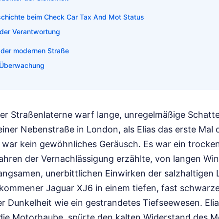
schichte beim Check Car Tax And Mot Status
der Verantwortung
t der modernen Straße
r Überwachung
iner Straßenlaterne warf lange, unregelmäßige Schatt
einer Nebenstraße in London, als Elias das erste Mal 
s war kein gewöhnliches Geräusch. Es war ein trocken
Jahren der Vernachlässigung erzählte, von langen Win
ngsamen, unerbittlichen Einwirken der salzhaltigen 
gekommener Jaguar XJ6 in einem tiefen, fast schwarze
er Dunkelheit wie ein gestrandetes Tiefseewesen. Elia
ie Motorhaube, spürte den kalten Widerstand des Met