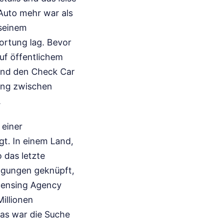
 Auto mehr war als
 seinem
ortung lag. Bevor
uf öffentlichem
 und den Check Car
dung zwischen
.
 einer
t. In einem Land,
 das letzte
ingungen geknüpft,
icensing Agency
illionen
ias war die Suche