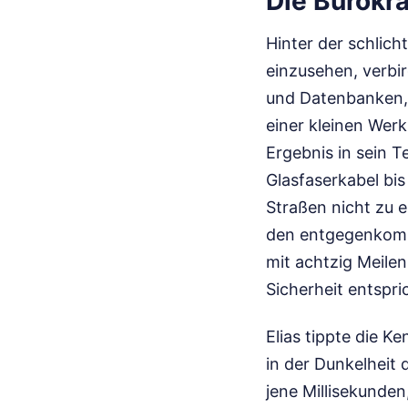
Die Bürokra
Hinter der schlich
einzusehen, verbir
und Datenbanken, 
einer kleinen Wer
Ergebnis in sein T
Glasfaserkabel bis 
Straßen nicht zu 
den entgegenkomm
mit achtzig Meile
Sicherheit entspri
Elias tippte die K
in der Dunkelheit
jene Millisekunde