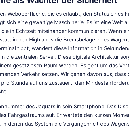
tie als Wächter der Sicherheit
ten Weboberfläche, die es erlaubt, den Status eines 
gt sich eine gewaltige Maschinerie. Es ist eine Welt 
die in Echtzeit miteinander kommunizieren. Wenn ei
kstatt in den Highlands die Bremsbeläge eines Wagens
erminal tippt, wandert diese Information in Sekunden
in die zentralen Server. Diese digitale Architektur sor
einem gesetzlosen Raum werden. Es geht um das Vertr
enden Verkehr setzen. Wir gehen davon aus, dass 
n pro Stunde auf uns zusteuert, den Mindestanforder
cht.
ennnummer des Jaguars in sein Smartphone. Das Displ
 des Fahrgastraums auf. Er wartete den kurzen Mome
n, in denen das System die Vergangenheit des Wagens