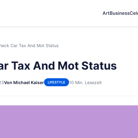
Art
Business
Cel
heck Car Tax And Mot Status
r Tax And Mot Status
23
Von Michael Kaiser
10 Min. Lesezeit
LIFESTYLE