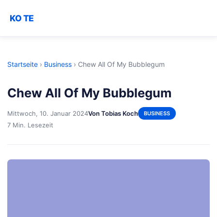
KO TE
Startseite
›
Business
›
Chew All Of My Bubblegum
Chew All Of My Bubblegum
Mittwoch, 10. Januar 2024
Von Tobias Koch
BUSINESS
7 Min. Lesezeit