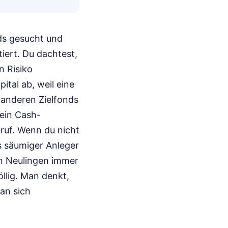
nds gesucht und
tiert. Du dachtest,
n Risiko
ital ab, weil eine
 anderen Zielfonds
dein Cash-
bruf. Wenn du nicht
ls säumiger Anleger
len Neulingen immer
llig. Man denkt,
man sich