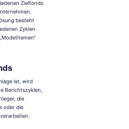
hiedenen Zielfonds
unternehmen.
Lösung besteht
hiedenen Zyklen
on „Modethemen“
nds
lage ist, wird
ne Berichtszyklen,
leger, die
e oder die
verarbeiten.