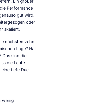
iefern. Ein großer
f die Performance
genauso gut wird.
weitergezogen oder
 skaliert.
 die nächsten zehn
omischen Lage? Hat
Das sind die
uss die Leute
 eine tiefe Due
h wenig