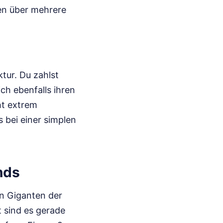
gen über mehrere
ktur. Du zahlst
h ebenfalls ihren
ht extrem
 bei einer simplen
nds
en Giganten der
t sind es gerade