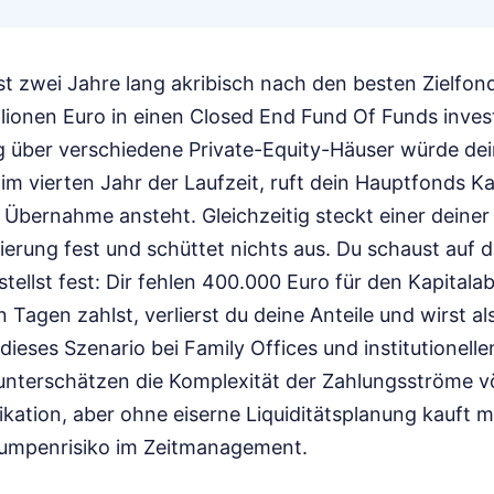
hast zwei Jahre lang akribisch nach den besten Zielfo
illionen Euro in einen Closed End Fund Of Funds inves
ng über verschiedene Private-Equity-Häuser würde dei
 im vierten Jahr der Laufzeit, ruft dein Hauptfonds Kap
 Übernahme ansteht. Gleichzeitig steckt einer deiner
rierung fest und schüttet nichts aus. Du schaust auf 
llst fest: Dir fehlen 400.000 Euro für den Kapitala
 Tagen zahlst, verlierst du deine Anteile und wirst a
 dieses Szenario bei Family Offices und institutionel
 unterschätzen die Komplexität der Zahlungsströme vö
ikation, aber ohne eiserne Liquiditätsplanung kauft 
lumpenrisiko im Zeitmanagement.