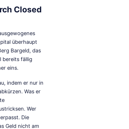
urch Closed
n ausgewogenes
Kapital überhaupt
 Berg Bargeld, das
bereits fällig
er eins.
au, indem er nur in
“ abkürzen. Was er
te
ustricksen. Wer
erpasst. Die
as Geld nicht am