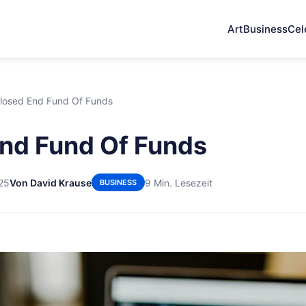
Art
Business
Cel
losed End Fund Of Funds
nd Fund Of Funds
25
Von David Krause
9 Min. Lesezeit
BUSINESS