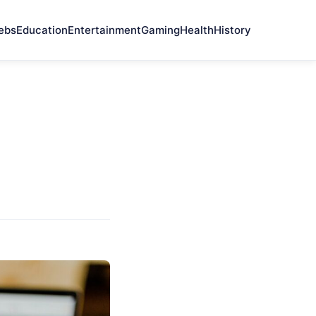
ebs
Education
Entertainment
Gaming
Health
History