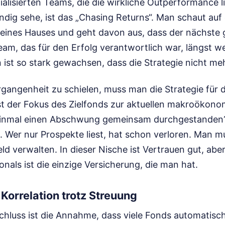
zialisierten Teams, die die wirkliche Outperformance l
ändig sehe, ist das „Chasing Returns“. Man schaut au
 eines Hauses und geht davon aus, dass der nächste 
eam, das für den Erfolg verantwortlich war, längst 
st so stark gewachsen, dass die Strategie nicht mehr
rgangenheit zu schielen, muss man die Strategie für
st der Fokus des Zielfonds zur aktuellen makroökon
inmal einen Abschwung gemeinsam durchgestanden? 
. Wer nur Prospekte liest, hat schon verloren. Man m
ld verwalten. In dieser Nische ist Vertrauen gut, aber
onals ist die einzige Versicherung, die man hat.
 Korrelation trotz Streuung
schluss ist die Annahme, dass viele Fonds automatisc