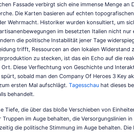
schen Fassade verbirgt sich eine immense Menge an 
erche. Die Karten basieren auf echten topografisch
 der Wehrmacht. Historiker wurden konsultiert, um sic
artisanenbewegungen im besetzten Italien nicht nur e
ndern die politische Instabilität jener Tage widerspie
eidung trifft, Ressourcen an den lokalen Widerstand zu 
erproduktion zu stecken, ist das ein Echo auf die re
rt. Diese Verflechtung von Geschichte und Interak
 spürt, sobald man den Company Of Heroes 3 Key akt
um ersten Mal aufschlägt.
Tagesschau
hat dieses b
lls behandelt.
che Tiefe, die über das bloße Verschieben von Einheit
r Truppen im Auge behalten, die Versorgungslinien i
hzeitig die politische Stimmung im Auge behalten. Di