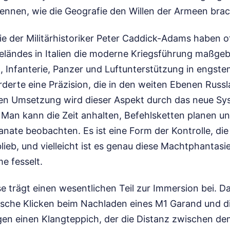
kennen, wie die Geografie den Willen der Armeen brac
e der Militärhistoriker Peter Caddick-Adams haben of
eländes in Italien die moderne Kriegsführung maßgebl
, Infanterie, Panzer und Luftunterstützung in engst
rderte eine Präzision, die in den weiten Ebenen Russl
alen Umsetzung wird dieser Aspekt durch das neue Sy
 Man kann die Zeit anhalten, Befehlsketten planen u
anate beobachten. Es ist eine Form der Kontrolle, di
ieb, und vielleicht ist es genau diese Machtphantasie
me fesselt.
e trägt einen wesentlichen Teil zur Immersion bei. D
lische Klicken beim Nachladen eines M1 Garand und d
gen einen Klangteppich, der die Distanz zwischen 