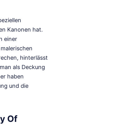
eziellen
ren Kanonen hat.
n einer
 malerischen
echen, hinterlässt
e man als Deckung
kler haben
ung und die
y Of