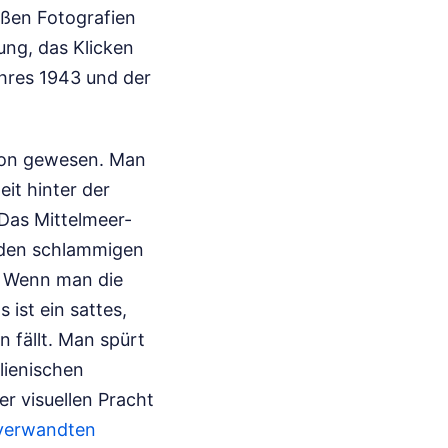
ißen Fotografien
ung, das Klicken
ahres 1943 und der
tion gewesen. Man
it hinter der
 Das Mittelmeer-
u den schlammigen
. Wenn man die
s ist ein sattes,
n fällt. Man spürt
alienischen
r visuellen Pracht
 verwandten