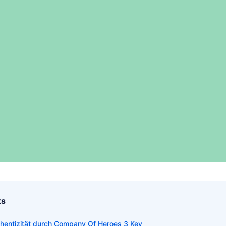
ts
hentizität durch Company Of Heroes 3 Key