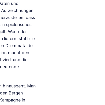
Daten und
en Aufzeichnungen
herzustellen, dass
in spielerisches
gelt. Wenn der
liefern, statt sie
alen Dilemmata der
tion macht den
iviert und die
edeutende
en hinausgeht. Man
n den Bergen
e Kampagne in