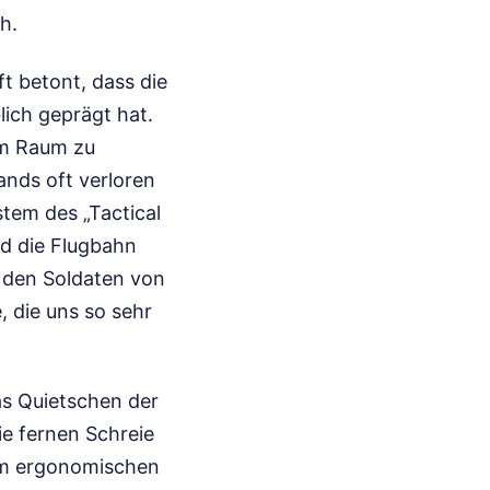
h.
t betont, dass die
ich geprägt hat.
em Raum zu
ands oft verloren
stem des „Tactical
nd die Flugbahn
e den Soldaten von
, die uns so sehr
as Quietschen der
ie fernen Schreie
dem ergonomischen