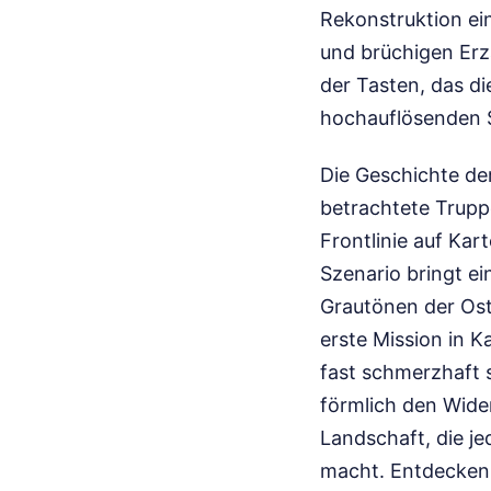
Rekonstruktion ei
und brüchigen Erz
der Tasten, das d
hochauflösenden 
Die Geschichte der
betrachtete Trupp
Frontlinie auf Kar
Szenario bringt e
Grautönen der Ost
erste Mission in Ka
fast schmerzhaft s
förmlich den Wider
Landschaft, die j
macht.
Entdecken