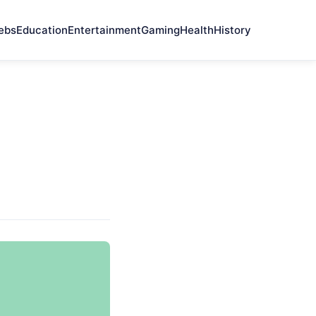
ebs
Education
Entertainment
Gaming
Health
History