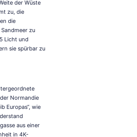
 Weite der Wüste
t zu, die
en die
n Sandmeer zu
5 Licht und
rn sie spürbar zu
untergeordnete
n der Normandie
ib Europas“, wie
iderstand
kgasse aus einer
heit in 4K-