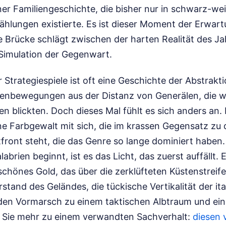
ner Familiengeschichte, die bisher nur in schwarz-we
ählungen existierte. Es ist dieser Moment der Erwart
ie Brücke schlägt zwischen der harten Realität des J
Simulation der Gegenwart.
 Strategiespiele ist oft eine Geschichte der Abstrak
enbewegungen aus der Distanz von Generälen, die we
ten blickten. Doch dieses Mal fühlt es sich anders an.
ine Farbgewalt mit sich, die im krassen Gegensatz z
front steht, die das Genre so lange dominiert haben
labrien beginnt, ist es das Licht, das zuerst auffällt. E
chönes Gold, das über die zerklüfteten Küstenstreife
stand des Geländes, die tückische Vertikalität der it
eden Vormarsch zu einem taktischen Albtraum und eine
 Sie mehr zu einem verwandten Sachverhalt:
diesen