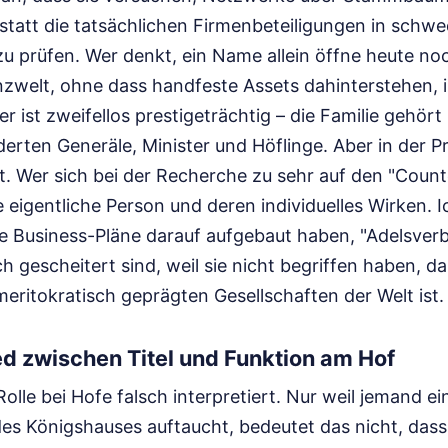
statt die tatsächlichen Firmenbeteiligungen in schw
u prüfen. Wer denkt, ein Name allein öffne heute no
zwelt, ohne dass handfeste Assets dahinterstehen, ir
ist zweifellos prestigeträchtig – die Familie gehör
nderten Generäle, Minister und Höflinge. Aber in der P
ät. Wer sich bei der Recherche zu sehr auf den "Countes
e eigentliche Person und deren individuelles Wirken. 
e Business-Pläne darauf aufgebaut haben, "Adelsver
ch gescheitert sind, weil sie nicht begriffen haben, 
eritokratisch geprägten Gesellschaften der Welt ist.
d zwischen Titel und Funktion am Hof
olle bei Hofe falsch interpretiert. Nur weil jemand ein
des Königshauses auftaucht, bedeutet das nicht, dass