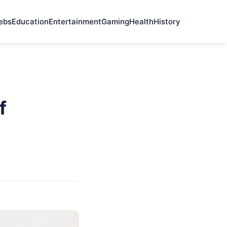
ebs
Education
Entertainment
Gaming
Health
History
f