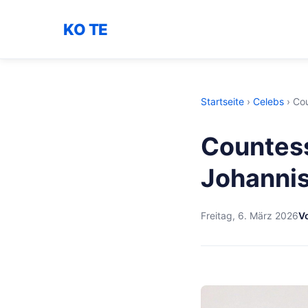
KO TE
Startseite
›
Celebs
›
Cou
Countes
Johanni
Freitag, 6. März 2026
V