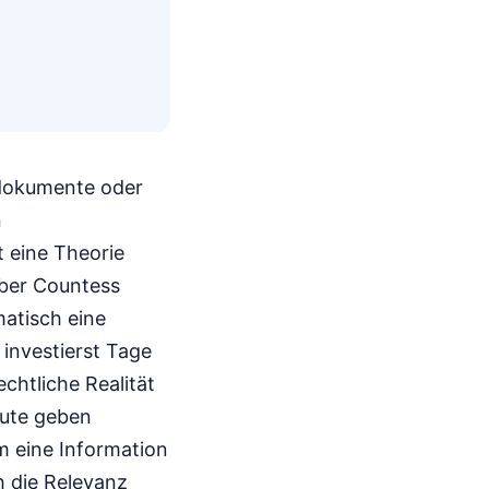
ivdokumente oder
n
 eine Theorie
über Countess
matisch eine
investierst Tage
chtliche Realität
eute geben
m eine Information
h die Relevanz