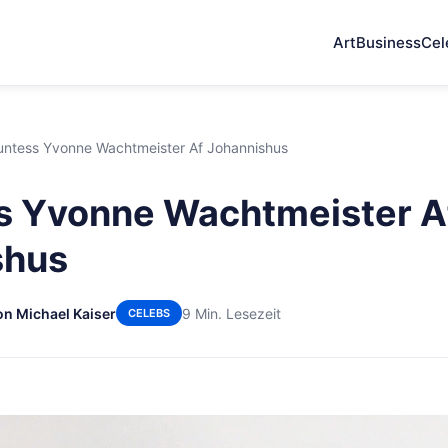
Art
Business
Cel
ntess Yvonne Wachtmeister Af Johannishus
s Yvonne Wachtmeister A
shus
on Michael Kaiser
9 Min. Lesezeit
CELEBS