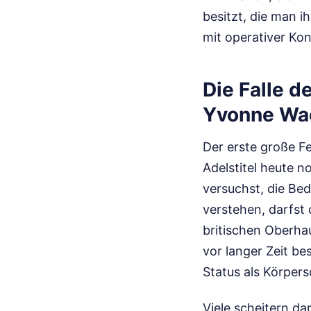
besitzt, die man i
mit operativer Kon
Die Falle d
Yvonne Wac
Der erste große F
Adelstitel heute n
versuchst, die Be
verstehen, darfst 
britischen Oberha
vor langer Zeit be
Status als Körpers
Viele scheitern d