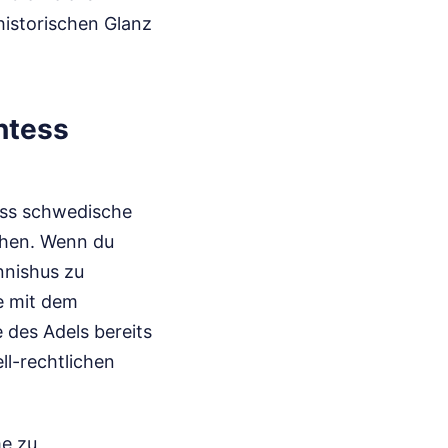
 historischen Glanz
ntess
dass schwedische
gehen. Wenn du
nnishus zu
se mit dem
 des Adels bereits
ll-rechtlichen
me zu