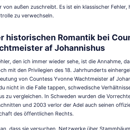
hr von außen zuschreibt. Es ist ein klassischer Fehler,
trolle zu verwechseln.
er historischen Romantik bei Cou
htmeister af Johannishus
ehler, den ich immer wieder sehe, ist die Annahme, 
och mit den Privilegien des 18. Jahrhunderts einher
deutung von Countess Yvonne Wachtmeister af Joha
du nicht in die Falle tappen, schwedische Verhältnis
us zu vergleichen. In Schweden wurden die Vorrechte
schnitten und 2003 verlor der Adel auch seinen offizie
chaft des öffentlichen Rechts.
aran, dass sie versuchen, Netzwerke über Stammbäu