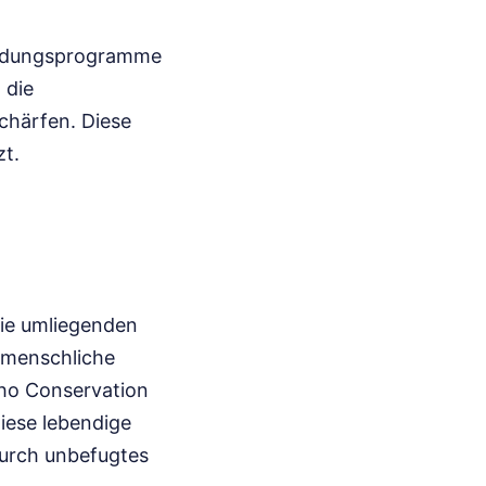
ildungsprogramme
 die
chärfen. Diese
zt.
die umliegenden
 menschliche
aho Conservation
Diese lebendige
durch unbefugtes