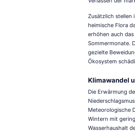
Verlassen der mar
Zusätzlich stellen
heimische Flora d
erhöhen auch das 
Sommermonate. Di
gezielte Beweidun
Ökosystem schädi
Klimawandel 
Die Erwärmung der
Niederschlagsmust
Meteorologische D
Wintern mit gerin
Wasserhaushalt de