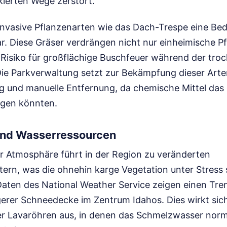
kierten Wege zerstört.
 invasive Pflanzenarten wie das Dach-Trespe eine Be
ar. Diese Gräser verdrängen nicht nur einheimische P
Risiko für großflächige Buschfeuer während der tro
e Parkverwaltung setzt zur Bekämpfung dieser Arte
g und manuelle Entfernung, da chemische Mittel das
gen könnten.
und Wasserressourcen
 Atmosphäre führt in der Region zu veränderten
ern, was die ohnehin karge Vegetation unter Stress 
aten des National Weather Service zeigen einen Tre
gerer Schneedecke im Zentrum Idahos. Dies wirkt sich
r Lavaröhren aus, in denen das Schmelzwasser norma