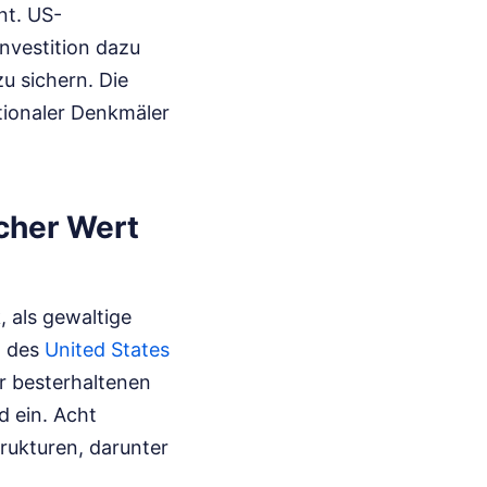
nt. US-
nvestition dazu
zu sichern. Die
tionaler Denkmäler
cher Wert
, als gewaltige
n des
United States
r besterhaltenen
d ein. Acht
rukturen, darunter