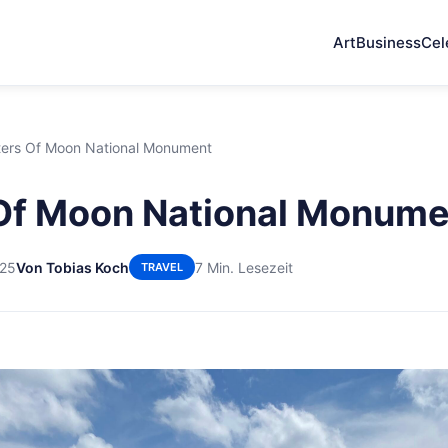
Art
Business
Cel
ters Of Moon National Monument
Of Moon National Monume
025
Von Tobias Koch
7 Min. Lesezeit
TRAVEL