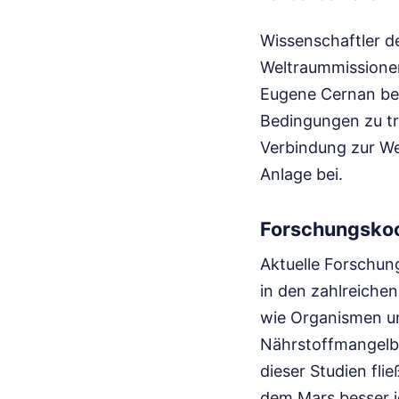
Wissenschaftler d
Weltraummissionen
Eugene Cernan bes
Bedingungen zu tr
Verbindung zur We
Anlage bei.
Forschungskoo
Aktuelle Forschun
in den zahlreiche
wie Organismen u
Nährstoffmangelb
dieser Studien fli
dem Mars besser i