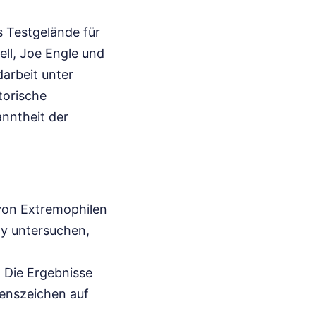
s Testgelände für
ll, Joe Engle und
arbeit unter
torische
nntheit der
 von Extremophilen
ty untersuchen,
 Die Ergebnisse
ebenszeichen auf