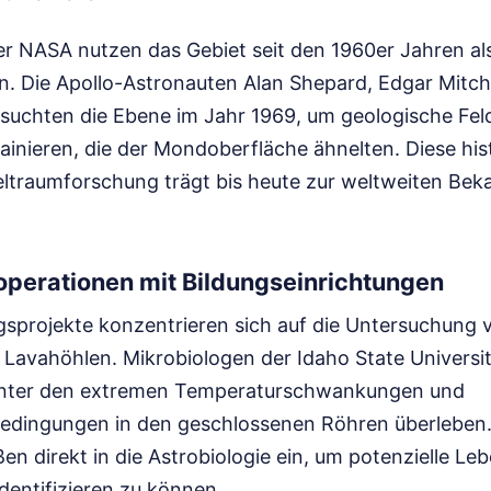
er NASA nutzen das Gebiet seit den 1960er Jahren al
. Die Apollo-Astronauten Alan Shepard, Edgar Mitche
uchten die Ebene im Jahr 1969, um geologische Feld
ainieren, die der Mondoberfläche ähnelten. Diese his
ltraumforschung trägt bis heute zur weltweiten Beka
perationen mit Bildungseinrichtungen
gsprojekte konzentrieren sich auf die Untersuchung
n Lavahöhlen. Mikrobiologen der Idaho State Universi
nter den extremen Temperaturschwankungen und
edingungen in den geschlossenen Röhren überleben.
eßen direkt in die Astrobiologie ein, um potenzielle L
dentifizieren zu können.