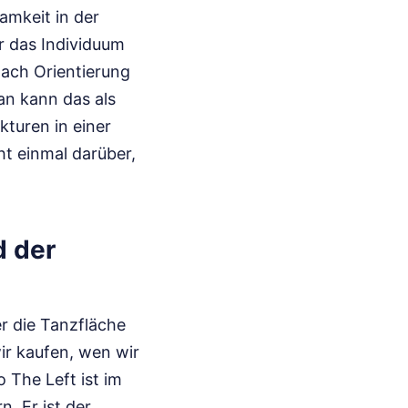
amkeit in der
ur das Individuum
 nach Orientierung
an kann das als
kturen in einer
ht einmal darüber,
d der
r die Tanzfläche
ir kaufen, wen wir
 The Left ist im
. Er ist der