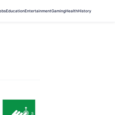
ebs
Education
Entertainment
Gaming
Health
History