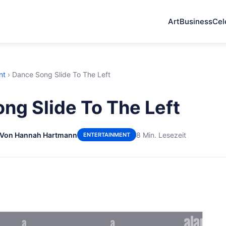
Art
Business
Cel
nt
›
Dance Song Slide To The Left
ng Slide To The Left
Von Hannah Hartmann
8 Min. Lesezeit
ENTERTAINMENT