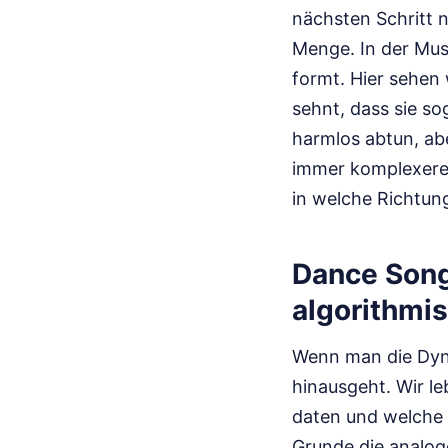
nächsten Schritt n
Menge. In der Musi
formt. Hier sehen 
sehnt, dass sie s
harmlos abtun, abe
immer komplexeren
in welche Richtun
Dance Song 
algorithmi
Wenn man die Dynam
hinausgeht. Wir le
daten und welche N
Grunde die analoge