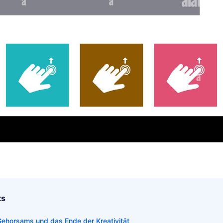
ts
ehorsams und das Ende der Kreativität