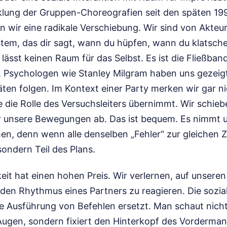
klung der Gruppen-Choreografien seit den späten 19
 wir eine radikale Verschiebung. Wir sind von Akteu
tem, das dir sagt, wann du hüpfen, wann du klatsc
 lässt keinen Raum für das Selbst. Es ist die Fließban
. Psychologen wie Stanley Milgram haben uns gezeigt,
ten folgen. Im Kontext einer Party merken wir gar ni
 die Rolle des Versuchsleiters übernimmt. Wir schieb
 unsere Bewegungen ab. Das ist bequem. Es nimmt u
en, denn wenn alle denselben „Fehler“ zur gleichen Z
sondern Teil des Plans.
it hat einen hohen Preis. Wir verlernen, auf unsere
den Rhythmus eines Partners zu reagieren. Die sozial
ele Ausführung von Befehlen ersetzt. Man schaut nic
Augen, sondern fixiert den Hinterkopf des Vorderma