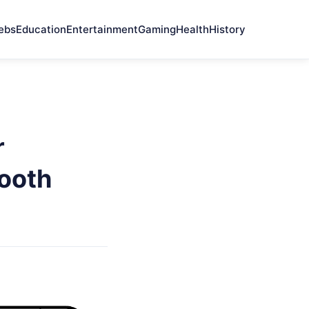
ebs
Education
Entertainment
Gaming
Health
History
r
ooth