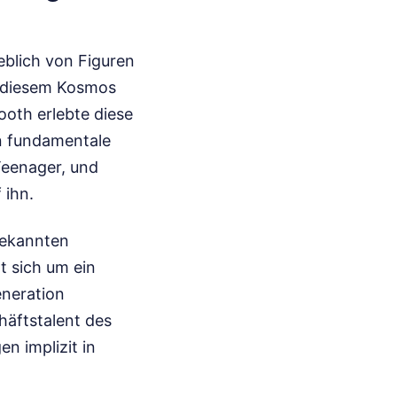
eblich von Figuren
in diesem Kosmos
ooth erlebte diese
en fundamentale
Teenager, und
 ihn.
 bekannten
t sich um ein
eneration
häftstalent des
n implizit in