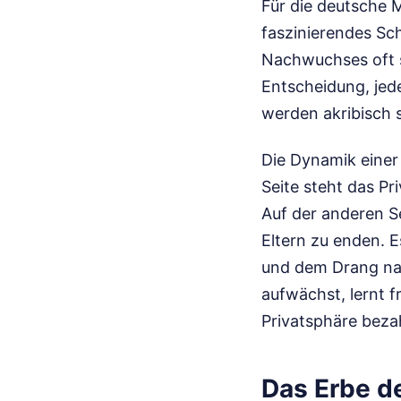
Für die deutsche M
faszinierendes Sch
Nachwuchses oft sc
Entscheidung, jede
werden akribisch s
Die Dynamik einer 
Seite steht das Pr
Auf der anderen Se
Eltern zu enden. E
und dem Drang nac
aufwächst, lernt f
Privatsphäre bezah
Das Erbe d