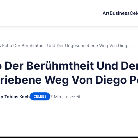
Art
Business
Cel
 Echo Der Berühmtheit Und Der Ungeschriebene Weg Von Dieg...
 Der Berühmtheit Und De
riebene Weg Von Diego P
n Tobias Koch
7 Min. Lesezeit
CELEBS