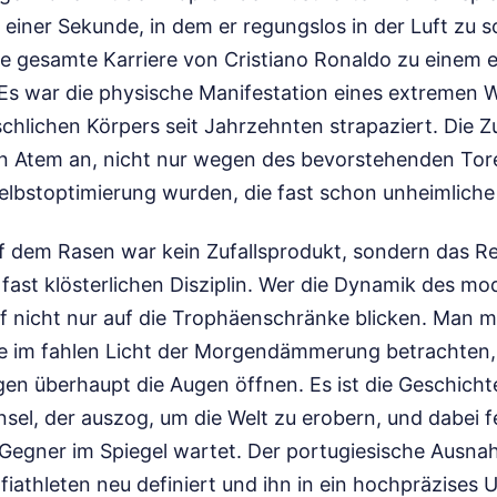
 einer Sekunde, in dem er regungslos in der Luft zu 
ie gesamte Karriere von Cristiano Ronaldo zu einem 
 Es war die physische Manifestation eines extremen Wi
hlichen Körpers seit Jahrzehnten strapaziert. Die Z
en Atem an, nicht nur wegen des bevorstehenden Tore
Selbstoptimierung wurden, die fast schon unheimlich
 dem Rasen war kein Zufallsprodukt, sondern das Res
fast klösterlichen Disziplin. Wer die Dynamik des mo
rf nicht nur auf die Trophäenschränke blicken. Man m
ze im fahlen Licht der Morgendämmerung betrachten,
en überhaupt die Augen öffnen. Es ist die Geschicht
insel, der auszog, um die Welt zu erobern, und dabei f
 Gegner im Spiegel wartet. Der portugiesische Ausna
iathleten neu definiert und ihn in ein hochpräzises