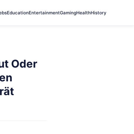
ebs
Education
Entertainment
Gaming
Health
History
ut Oder
Den
rät