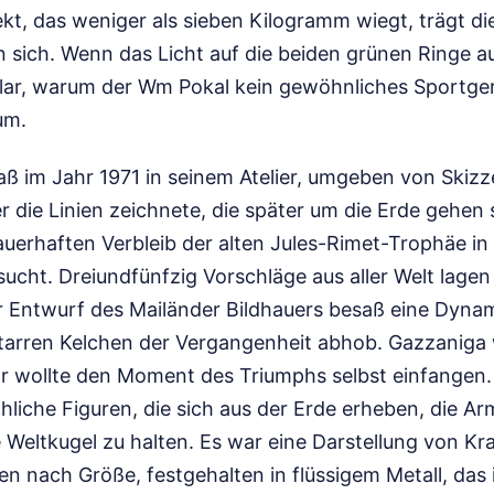
ekt, das weniger als sieben Kilogramm wiegt, trägt d
n sich. Wenn das Licht auf die beiden grünen Ringe a
 klar, warum der Wm Pokal kein gewöhnliches Sportger
um.
saß im Jahr 1971 in seinem Atelier, umgeben von Skiz
r die Linien zeichnete, die später um die Erde gehen s
erhaften Verbleib der alten Jules-Rimet-Trophäe in 
ucht. Dreiundfünfzig Vorschläge aus aller Welt lagen
r Entwurf des Mailänder Bildhauers besaß eine Dynam
starren Kelchen der Vergangenheit abhob. Gazzaniga 
Er wollte den Moment des Triumphs selbst einfangen.
hliche Figuren, die sich aus der Erde erheben, die A
 Weltkugel zu halten. Es war eine Darstellung von Kra
n nach Größe, festgehalten in flüssigem Metall, das