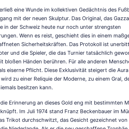
terließ eine Wunde im kollektiven Gedächtnis des Fußb
ang mit der neuen Skulptur. Das Original, das Gazza
re in der Schweiz heute nur noch unter strengsten
ungen. Wenn es reist, geschieht dies in einem maßge
ffneten Sicherheitskräften. Das Protokoll ist unerbitt
ter und die Spieler, die das Turnier tatsächlich gew
it bloßen Händen berühren. Für alle anderen Mensch
s eiserne Pflicht. Diese Exklusivität steigert die Aura
 wird zu einer Reliquie der Moderne, zu einem Gral, 
niemals besitzen kann.
t die Erinnerung an dieses Gold eng mit bestimmten
rknüpft. Im Juli 1974 stand Franz Beckenbauer im M
as Trikot durchschwitzt, das Gesicht gezeichnet von
die Niederlande. Als er die neu geschaffene Trophäe 