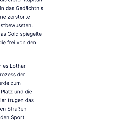
 in das Gedächtnis
ne zerstörte
bstbewussten,
as Gold spiegelte
ie frei von den
r es Lothar
Prozess der
wurde zum
Platz und die
eler trugen das
den Straßen
r den Sport