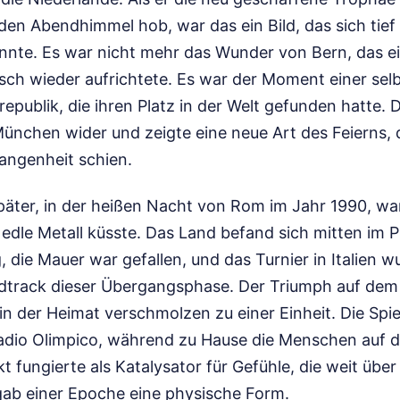
den Abendhimmel hob, war das ein Bild, das sich tief
nnte. Es war nicht mehr das Wunder von Bern, das ei
sch wieder aufrichtete. Es war der Moment einer sel
ublik, die ihren Platz in der Welt gefunden hatte. D
München wider und zeigte eine neue Art des Feierns, d
angenheit schien.
äter, in der heißen Nacht von Rom im Jahr 1990, wa
edle Metall küsste. Das Land befand sich mitten im 
 die Mauer war gefallen, und das Turnier in Italien 
track dieser Übergangsphase. Der Triumph auf dem 
t in der Heimat verschmolzen zu einer Einheit. Die Spi
adio Olimpico, während zu Hause die Menschen auf 
t fungierte als Katalysator für Gefühle, die weit übe
gab einer Epoche eine physische Form.