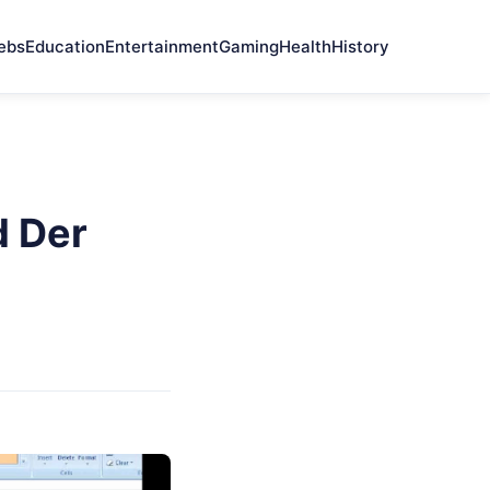
ebs
Education
Entertainment
Gaming
Health
History
d Der