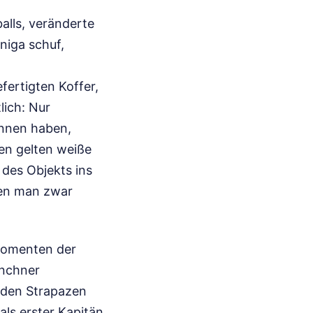
alls, veränderte
niga schuf,
fertigten Koffer,
lich: Nur
onnen haben,
en gelten weiße
 des Objekts ins
den man zwar
 Momenten der
ünchner
 den Strapazen
als erster Kapitän