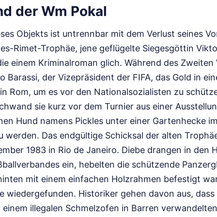
nd der Wm Pokal
eses Objekts ist untrennbar mit dem Verlust seines V
es-Rimet-Trophäe, jene geflügelte Siegesgöttin Viktor
 die einem Kriminalroman glich. Während des Zweiten 
o Barassi, der Vizepräsident der FIFA, das Gold in e
in Rom, um es vor den Nationalsozialisten zu schütze
chwand sie kurz vor dem Turnier aus einer Ausstellu
nen Hund namens Pickles unter einer Gartenhecke im
 werden. Das endgültige Schicksal der alten Trophäe 
ember 1983 in Rio de Janeiro. Diebe drangen in den 
ßballverbandes ein, hebelten die schützende Panzergl
 hinten mit einem einfachen Holzrahmen befestigt war
ie wiedergefunden. Historiker gehen davon aus, dass
n einem illegalen Schmelzofen in Barren verwandelten