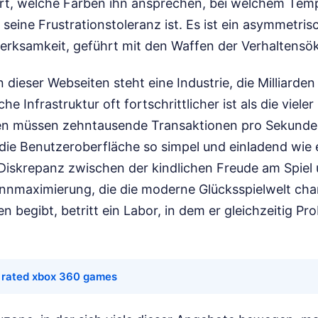
ährt, welche Farben ihn ansprechen, bei welchem Tem
seine Frustrationstoleranz ist. Es ist ein asymmetris
rksamkeit, geführt mit den Waffen der Verhaltensö
n dieser Webseiten steht eine Industrie, die Milliarde
e Infrastruktur oft fortschrittlicher ist als die viele
en müssen zehntausende Transaktionen pro Sekunde
ie Benutzeroberfläche so simpel und einladend wie 
e Diskrepanz zwischen der kindlichen Freude am Spiel
innmaximierung, die die moderne Glücksspielwelt char
ten begibt, betritt ein Labor, in dem er gleichzeitig P
 rated xbox 360 games