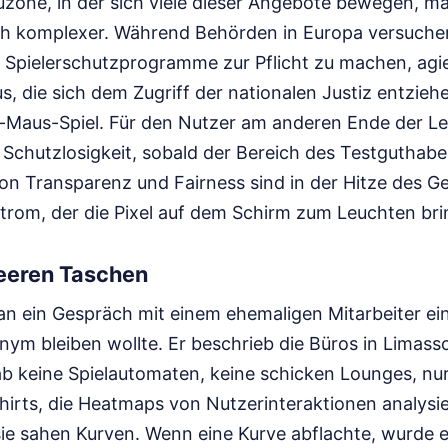
uzone, in der sich viele dieser Angebote bewegen, ma
ch komplexer. Während Behörden in Europa versuche
pielerschutzprogramme zur Pflicht zu machen, agier
, die sich dem Zugriff der nationalen Justiz entziehen
-Maus-Spiel. Für den Nutzer am anderen Ende der Le
e Schutzlosigkeit, sobald der Bereich des Testguthabe
on Transparenz und Fairness sind in der Hitze des Ge
Strom, der die Pixel auf dem Schirm zum Leuchten bri
leeren Taschen
 an ein Gespräch mit einem ehemaligen Mitarbeiter ei
nym bleiben wollte. Er beschrieb die Büros in Limassol
gab keine Spielautomaten, keine schicken Lounges, nu
hirts, die Heatmaps von Nutzerinteraktionen analysie
ie sahen Kurven. Wenn eine Kurve abflachte, wurde 