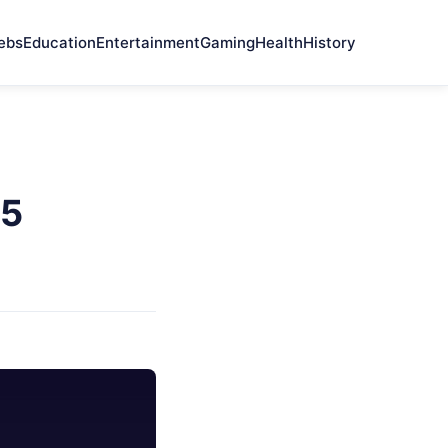
ebs
Education
Entertainment
Gaming
Health
History
25