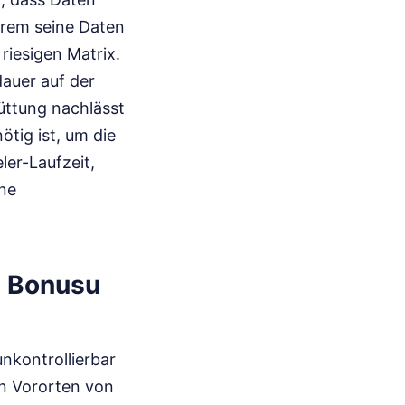
erem seine Daten
riesigen Matrix.
auer auf der
üttung nachlässt
ötig ist, um die
ler-Laufzeit,
ine
e Bonusu
unkontrollierbar
en Vororten von