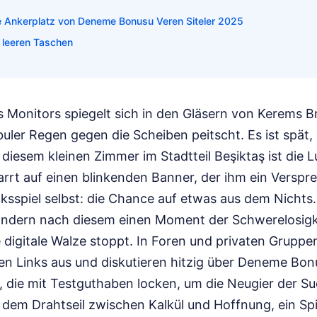
 Ankerplatz von Deneme Bonusu Veren Siteler 2025
 leeren Taschen
s Monitors spiegelt sich in den Gläsern von Kerems Br
uler Regen gegen die Scheiben peitscht. Es ist spät, 
diesem kleinen Zimmer im Stadtteil Beşiktaş ist die Lu
rrt auf einen blinkenden Banner, der ihm ein Verspre
ücksspiel selbst: die Chance auf etwas aus dem Nichts.
ndern nach diesem einen Moment der Schwerelosigke
e digitale Walze stoppt. In Foren und privaten Gruppen
n Links aus und diskutieren hitzig über Deneme Bonu
, die mit Testguthaben locken, um die Neugier der Su
f dem Drahtseil zwischen Kalkül und Hoffnung, ein Spi