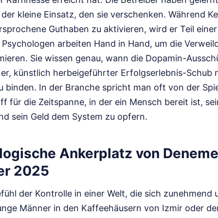
s der kleine Einsatz, den sie verschenken. Während K
rsprochene Guthaben zu aktivieren, wird er Teil einer 
Psychologen arbeiten Hand in Hand, um die Verweild
mieren. Sie wissen genau, wann die Dopamin-Aussch
er, künstlich herbeigeführter Erfolgserlebnis-Schub n
binden. In der Branche spricht man oft von der Spie
f für die Zeitspanne, in der ein Mensch bereit ist, se
nd sein Geld dem System zu opfern.
logische Ankerplatz von Denem
ler 2025
ühl der Kontrolle in einer Welt, die sich zunehmend 
e junge Männer in den Kaffeehäusern von Izmir oder d