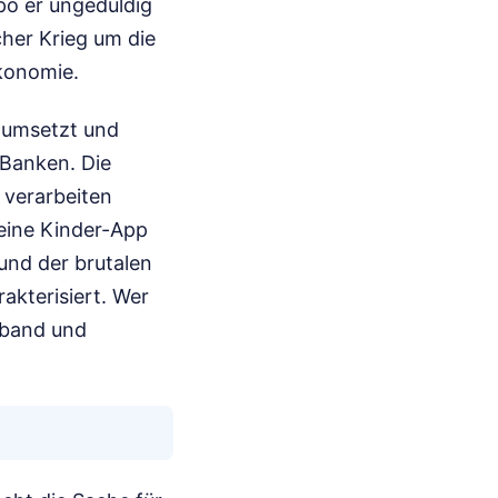
po er ungeduldig
cher Krieg um die
konomie.
n umsetzt und
r Banken. Die
 verarbeiten
eine Kinder-App
 und der brutalen
akterisiert. Wer
roband und