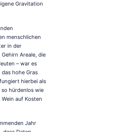
igene Gravitation
ernden
ten menschlichen
er in der
Gehirn Areale, die
euten – war es
d das hohe Gras
ngiert hierbei als
t so hürdenlos wie
s Wein auf Kosten
kommenden Jahr
t, dass Daten