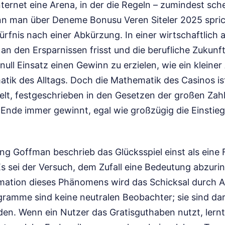
Internet eine Arena, in der die Regeln – zumindest sche
enn man über Deneme Bonusu Veren Siteler 2025 spri
ürfnis nach einer Abkürzung. In einer wirtschaftlich
n an den Ersparnissen frisst und die berufliche Zukunft
 null Einsatz einen Gewinn zu erzielen, wie ein kleiner
ik des Alltags. Doch die Mathematik des Casinos ist 
ßelt, festgeschrieben in den Gesetzen der großen Zah
Ende immer gewinnt, egal wie großzügig die Einsti
ng Goffman beschrieb das Glücksspiel einst als eine
Es sei der Versuch, dem Zufall eine Bedeutung abzurin
rmation dieses Phänomens wird das Schicksal durch 
gramme sind keine neutralen Beobachter; sie sind dar
en. Wenn ein Nutzer das Gratisguthaben nutzt, lernt