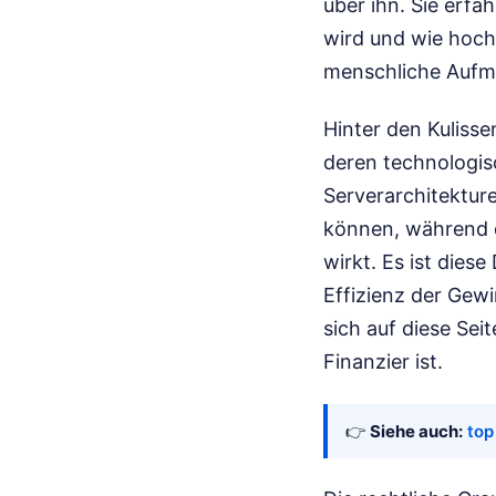
über ihn. Sie erf
wird und wie hoch 
menschliche Aufme
Hinter den Kulisse
deren technologisch
Serverarchitektur
können, während d
wirkt. Es ist dies
Effizienz der Gew
sich auf diese Sei
Finanzier ist.
👉
Siehe auch:
top