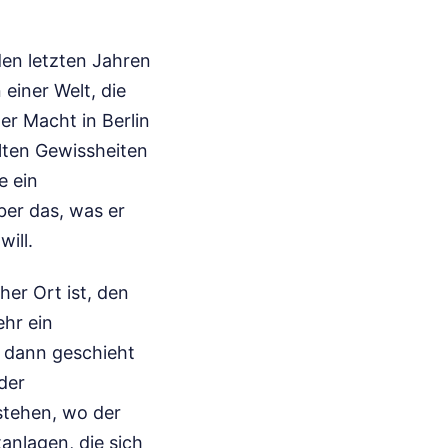
den letzten Jahren
einer Welt, die
er Macht in Berlin
lten Gewissheiten
e ein
über das, was er
ill.
her Ort ist, den
hr ein
 dann geschieht
der
stehen, wo der
anlagen, die sich