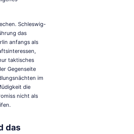
rechen. Schleswig-
Führung das
rlin anfangs als
ftsinteressen,
nur taktisches
der Gegenseite
ndlungsnächten im
üdigkeit die
omiss nicht als
ifen.
d das