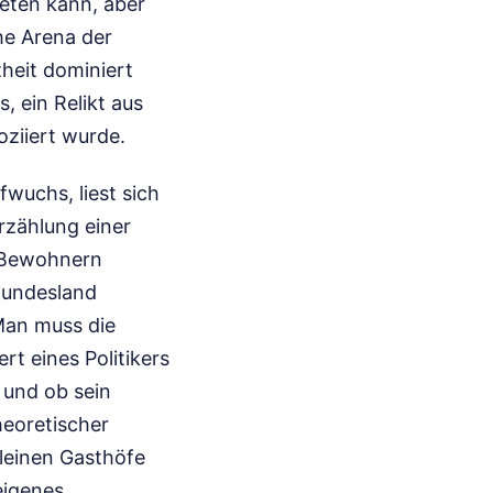
ieten kann, aber
che Arena der
heit dominiert
, ein Relikt aus
oziiert wurde.
fwuchs, liest sich
Erzählung einer
n Bewohnern
 Bundesland
 Man muss die
t eines Politikers
 und ob sein
heoretischer
kleinen Gasthöfe
eigenes