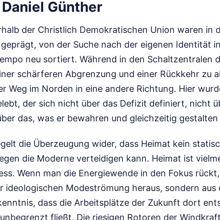
 Daniel Günther
rhalb der Christlich Demokratischen Union waren in 
geprägt, von der Suche nach der eigenen Identität in 
empo neu sortiert. Während in den Schaltzentralen d
einer schärferen Abgrenzung und einer Rückkehr zu a
der Weg im Norden in eine andere Richtung. Hier wurd
ebt, der sich nicht über das Defizit definiert, nicht 
ber das, was er bewahren und gleichzeitig gestalten w
egelt die Überzeugung wider, dass Heimat kein statisc
gen die Moderne verteidigen kann. Heimat ist vielme
ss. Wenn man die Energiewende in den Fokus rückt,
ner ideologischen Modeströmung heraus, sondern aus 
enntnis, dass die Arbeitsplätze der Zukunft dort ent
nbegrenzt fließt. Die riesigen Rotoren der Windkraft