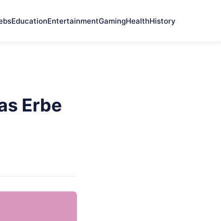
ebs
Education
Entertainment
Gaming
Health
History
as Erbe