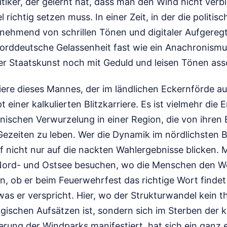
itiker, der gelernt hat, dass man den Wind nicht verb
 richtig setzen muss. In einer Zeit, in der die politis
nehmend von schrillen Tönen und digitaler Aufgeregt
norddeutsche Gelassenheit fast wie ein Anachronismus
er Staatskunst noch mit Geduld und leisen Tönen ass
riere dieses Mannes, der im ländlichen Eckernförde au
t einer kalkulierten Blitzkarriere. Es ist vielmehr die 
ganischen Verwurzelung in einer Region, die von ihre
 Gezeiten zu leben. Wer die Dynamik im nördlichsten
rf nicht nur auf die nackten Wahlergebnisse blicken.
ord- und Ostsee besuchen, wo die Menschen den Wer
, ob er beim Feuerwehrfest das richtige Wort findet
as er verspricht. Hier, wo der Strukturwandel kein t
ogischen Aufsätzen ist, sondern sich im Sterben der 
erung der Windparks manifestiert, hat sich ein ganz 