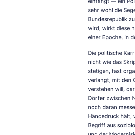
einfängt — ein Pol
sehr wohl die Segel
Bundesrepublik zu
wird, wirkt diese 
einer Epoche, in d
Die politische Kar
nicht wie das Skrip
stetigen, fast or
verlangt, mit den
verstehen will, da
Dörfer zwischen N
noch daran messen
Händedruck hält, w
Begriff aus soziol
und der Modernisi