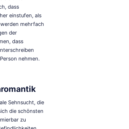
ch, dass
er einstufen, als
tes werden mehrfach
gen der
men, dass
unterschreiben
er Person nehmen.
hromantik
ale Sehnsucht, die
sich die schönsten
umierbar zu
efindlichkeiten.