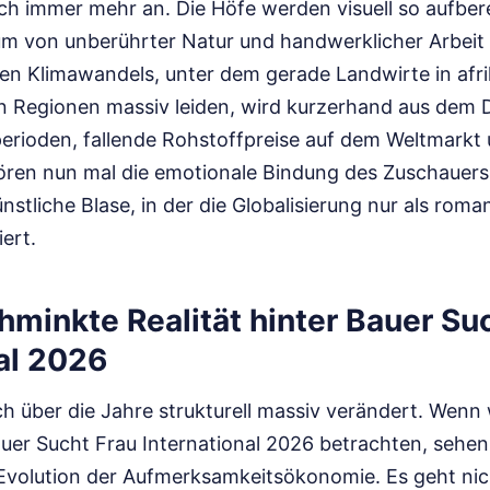
ch immer mehr an. Die Höfe werden visuell so aufbere
m von unberührter Natur und handwerklicher Arbeit e
alen Klimawandels, unter dem gerade Landwirte in afr
 Regionen massiv leiden, wird kurzerhand aus dem
perioden, fallende Rohstoffpreise auf dem Weltmarkt
ören nun mal die emotionale Bindung des Zuschauers
ünstliche Blase, in der die Globalisierung nur als roma
iert.
minkte Realität hinter Bauer Su
al 2026
h über die Jahre strukturell massiv verändert. Wenn w
uer Sucht Frau International 2026 betrachten, sehen
 Evolution der Aufmerksamkeitsökonomie. Es geht ni