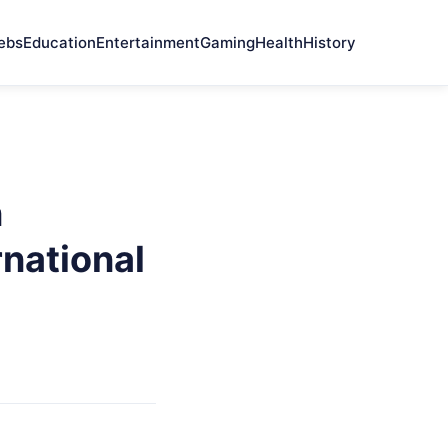
ebs
Education
Entertainment
Gaming
Health
History
n
rnational