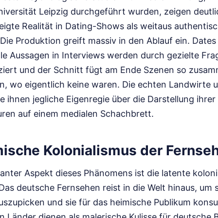
iversität Leipzig durchgeführt wurden, zeigen deutli
igte Realität in Dating-Shows als weitaus authentisch
t. Die Produktion greift massiv in den Ablauf ein. Da
le Aussagen in Interviews werden durch gezielte Fra
iert und der Schnitt fügt am Ende Szenen so zusam
en, wo eigentlich keine waren. Die echten Landwirte 
e ihnen jegliche Eigenregie über die Darstellung ihr
uren auf einem medialen Schachbrett.
ische Kolonialismus der Fernse
anter Aspekt dieses Phänomens ist die latente koloni
 Das deutsche Fernsehen reist in die Welt hinaus, um 
uszupicken und sie für das heimische Publikum kons
 Länder dienen als malerische Kulisse für deutsche B