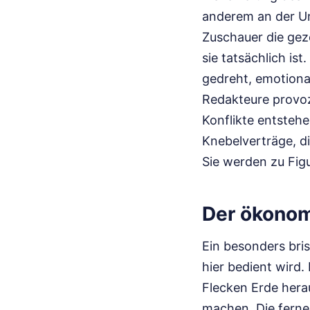
anderem an der Un
Zuschauer die geze
sie tatsächlich is
gedreht, emotiona
Redakteure provoz
Konflikte entsteh
Knebelverträge, di
Sie werden zu Fig
Der ökonom
Ein besonders bris
hier bedient wird.
Flecken Erde hera
machen. Die fernen