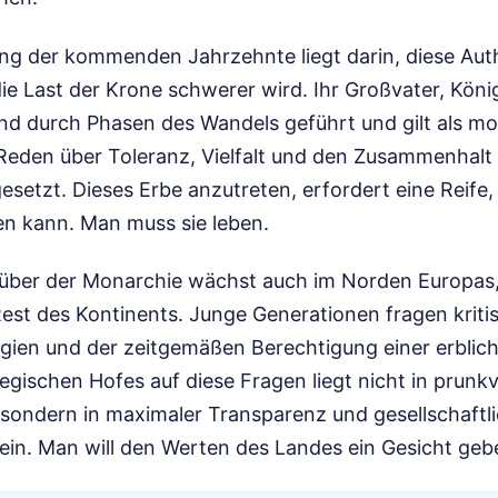
ng der kommenden Jahrzehnte liegt darin, diese Auth
e Last der Krone schwerer wird. Ihr Großvater, Köni
and durch Phasen des Wandels geführt und gilt als m
 Reden über Toleranz, Vielfalt und den Zusammenhalt 
etzt. Dieses Erbe anzutreten, erfordert eine Reife,
en kann. Man muss sie leben.
nüber der Monarchie wächst auch im Norden Europas
Rest des Kontinents. Junge Generationen fragen krit
egien und der zeitgemäßen Berechtigung einer erbliche
ischen Hofes auf diese Fragen liegt nicht in prunkv
 sondern in maximaler Transparenz und gesellschaftl
sein. Man will den Werten des Landes ein Gesicht geb