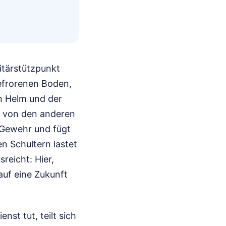
itärstützpunkt
efrorenen Boden,
n Helm und der
m von den anderen
r Gewehr und fügt
en Schultern lastet
reicht: Hier,
 auf eine Zukunft
nst tut, teilt sich