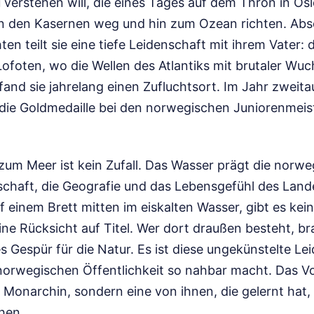
 verstehen will, die eines Tages auf dem Thron in Osl
n den Kasernen weg und hin zum Ozean richten. Abse
hten teilt sie eine tiefe Leidenschaft mit ihrem Vater:
ofoten, wo die Wellen des Atlantiks mit brutaler Wuc
 fand sie jahrelang einen Zufluchtsort. Im Jahr zwei
die Goldmedaille bei den norwegischen Juniorenmeis
um Meer ist kein Zufall. Das Wasser prägt die norwe
schaft, die Geografie und das Lebensgefühl des Land
einem Brett mitten im eiskalten Wasser, gibt es kein
ne Rücksicht auf Titel. Wer dort draußen besteht, br
es Gespür für die Natur. Es ist diese ungekünstelte Lei
orwegischen Öffentlichkeit so nahbar macht. Das Volk
Monarchin, sondern eine von ihnen, die gelernt hat,
hen.