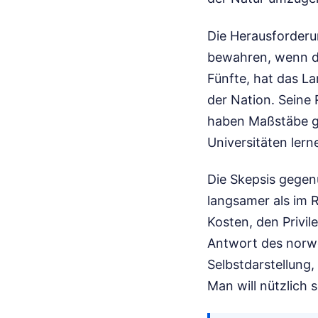
Die Herausforderu
bewahren, wenn di
Fünfte, hat das L
der Nation. Seine
haben Maßstäbe ges
Universitäten lern
Die Skepsis gege
langsamer als im 
Kosten, den Privil
Antwort des norweg
Selbstdarstellung,
Man will nützlich 