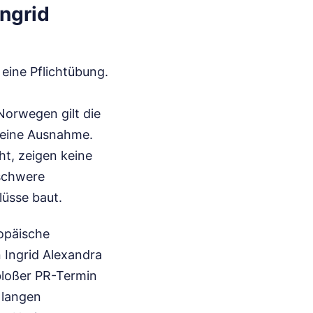
Ingrid
 eine Pflichtübung.
 Norwegen gilt die
 keine Ausnahme.
ht, zeigen keine
 schwere
lüsse baut.
ropäische
 Ingrid Alexandra
bloßer PR-Termin
n langen