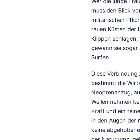
Wer die junge Frau
muss den Blick vo
militärischen Pflic
rauen Küsten der L
Klippen schlagen,
gewann sie sogar 
Surfen.
Diese Verbindung z
bestimmt die Wirt
Neoprenanzug, auf 
Wellen nehmen kei
Kraft und ein fein
in den Augen der n
keine abgehobene 
der Natur umzuge