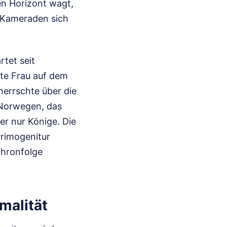
en Horizont wagt,
e Kameraden sich
tet seit
zte Frau auf dem
herrschte über die
 Norwegen, das
er nur Könige. Die
rimogenitur
Thronfolge
malität