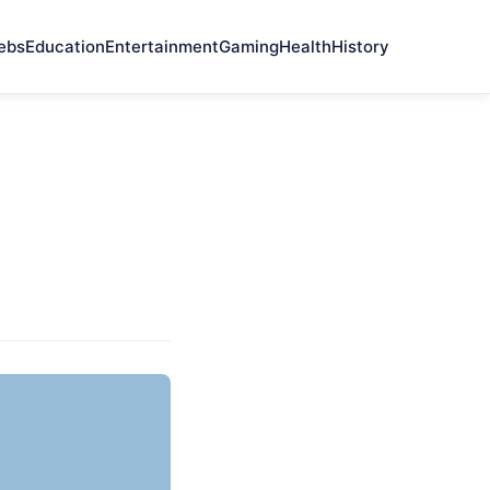
ebs
Education
Entertainment
Gaming
Health
History