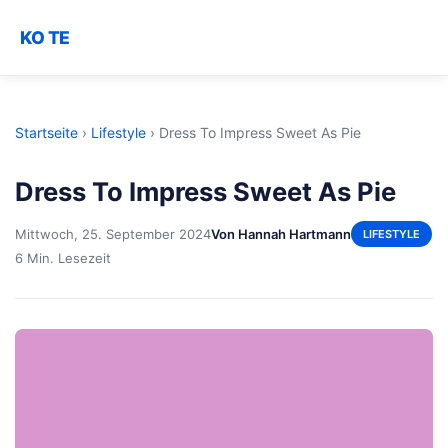
KO TE
Startseite
›
Lifestyle
›
Dress To Impress Sweet As Pie
Dress To Impress Sweet As Pie
Mittwoch, 25. September 2024
Von Hannah Hartmann
LIFESTYLE
6 Min. Lesezeit