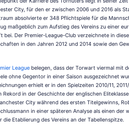
epunkt der Karriere des Torhüters liegt in seiner Zei
ester City, für den er zwischen 2006 und 2016 als St
traum absolvierte er 348 Pflichtspiele für die Mannsc
ug maßgeblich zum Aufstieg des Vereins zu einer eu
 bei. Der Premier-League-Club verzeichnete in diese
schaften in den Jahren 2012 und 2014 sowie den Ge
emier League
belegen, dass der Torwart viermal mit 
iele ohne Gegentor in einer Saison ausgezeichnet wu
eichnungen erhielt er in den Spielzeiten 2010/11, 2011
 Rekord in der Geschichte der englischen Eliteklasse 
anchester City während des ersten Titelgewinns, Ro
chlussmann in einer späteren Analyse als einen der 
r die Etablierung des Vereins an der Tabellenspitze.