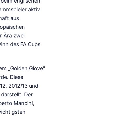
t beim englischen
ammspieler aktiv
haft aus
ropäischen
r Ära zwei
winn des FA Cups
dem „Golden Glove"
rde. Diese
/12, 2012/13 und
darstellt. Der
berto Mancini,
wichtigsten