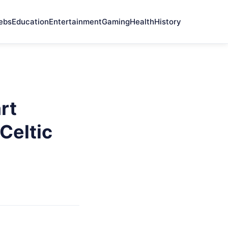
ebs
Education
Entertainment
Gaming
Health
History
rt
Celtic