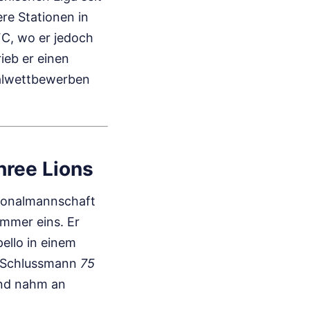
ere Stationen in
C, wo er jedoch
ieb er einen
kalwettbewerben
hree Lions
tionalmannschaft
mmer eins. Er
ello in einem
r Schlussmann
75
und nahm an