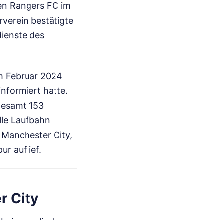
len Rangers FC im
rverein bestätigte
dienste des
im Februar 2024
nformiert hatte.
sgesamt 153
lle Laufbahn
r Manchester City,
r auflief.
r City