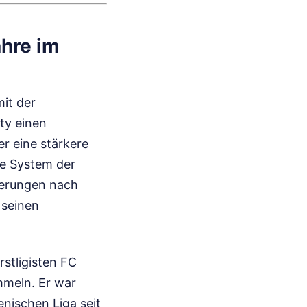
ahre im
it der
ty einen
er eine stärkere
he System der
derungen nach
 seinen
rstligisten FC
mmeln. Er war
enischen Liga seit