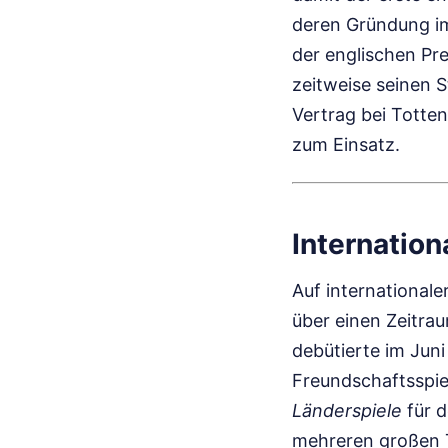
deren Gründung im 
der englischen Pr
zeitweise seinen S
Vertrag bei Totte
zum Einsatz.
Internation
Auf international
über einen Zeitra
debütierte im Jun
Freundschaftsspie
Länderspiele
für d
mehreren großen T