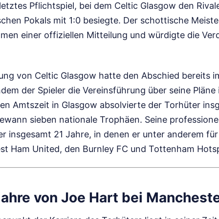
etztes Pflichtspiel, bei dem Celtic Glasgow den Riva
schen Pokals mit 1:0 besiegte. Der schottische Meiste
men einer offiziellen Mitteilung und würdigte die Ver
itung von Celtic Glasgow hatte den Abschied bereits 
em der Spieler die Vereinsführung über seine Pläne i
igen Amtszeit in Glasgow absolvierte der Torhüter in
 gewann sieben nationale Trophäen. Seine professione
er insgesamt 21 Jahre, in denen er unter anderem fü
st Ham United, den Burnley FC und Tottenham Hotspu
jahre von Joe Hart bei Mancheste