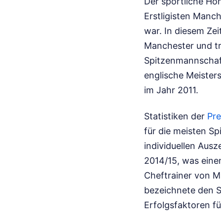
Der sportliche Höh
Erstligisten Manch
war. In diesem Zei
Manchester und tr
Spitzenmannschaft
englische Meister
im Jahr 2011.
Statistiken der
Pr
für die meisten Sp
individuellen Ausz
2014/15, was einen
Cheftrainer von M
bezeichnete den S
Erfolgsfaktoren fü