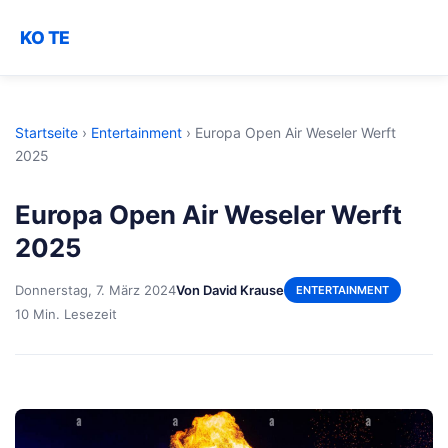
KO TE
Startseite
›
Entertainment
›
Europa Open Air Weseler Werft
2025
Europa Open Air Weseler Werft
2025
Donnerstag, 7. März 2024
Von David Krause
ENTERTAINMENT
10 Min. Lesezeit