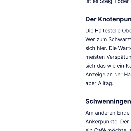
ist es Steig 1 ode
Der Knotenpu
Die Haltestelle Ob
Wer zum Schwarzwa
sich hier. Die War
meisten Verspätun
sich das wie ein 
Anzeige an der Halt
aber Alltag.
Schwenningen 
Am anderen Ende d
Ankerpunkte. Der 
ein Café möchte, s