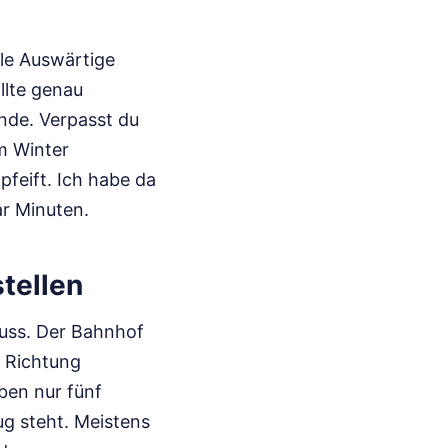
ele Auswärtige
llte genau
unde. Verpasst du
im Winter
feift. Ich habe da
ar Minuten.
stellen
muss. Der Bahnhof
s Richtung
ben nur fünf
g steht. Meistens