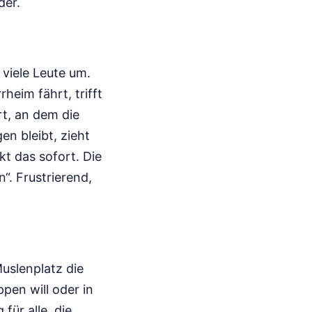
der.
 viele Leute um.
eim fährt, trifft
rt, an dem die
n bleibt, zieht
t das sofort. Die
n“. Frustrierend,
uslenplatz die
pen will oder in
für alle, die