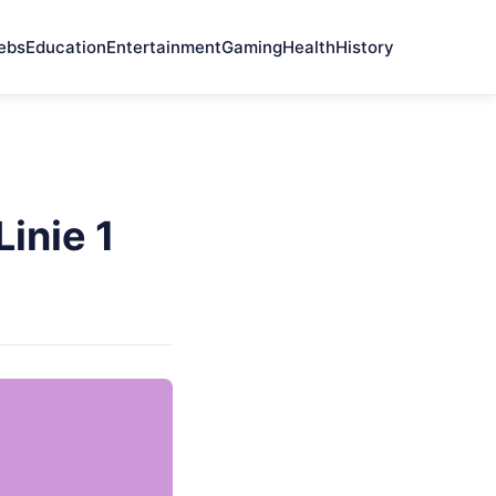
ebs
Education
Entertainment
Gaming
Health
History
inie 1