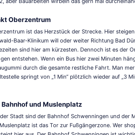
r 2, aber Bauarbeiten wirbeln das gern mal durcheinan
nkt Oberzentrum
erzentrum ist das Herzstück der Strecke. Hier steigen
ld-Baar-Klinikum will oder weiter Richtung Bad Dürrh
tezeiten sind hier am kürzesten. Dennoch ist es der O
gen entstehen. Wenn ein Bus hier zwei Minuten hänge
Kaugummi durch die gesamte restliche Fahrt. Man merk
estelle springt von „1 Min“ plötzlich wieder auf „3 Mi
Bahnhof und Muslenplatz
er Stadt sind der Bahnhof Schwenningen und der M
Muslenplatz ist das Tor zur Fußgängerzone. Wer shop
teigt hier aus. Der Bahnhof Schwenningen ist wichtig 