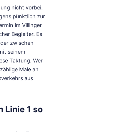
ung nicht vorbei.
gens pünktlich zur
min im Villinger
cher Begleiter. Es
sader zwischen
 mit seinem
iese Taktung. Wer
nzählige Male an
sverkehrs aus
 Linie 1 so