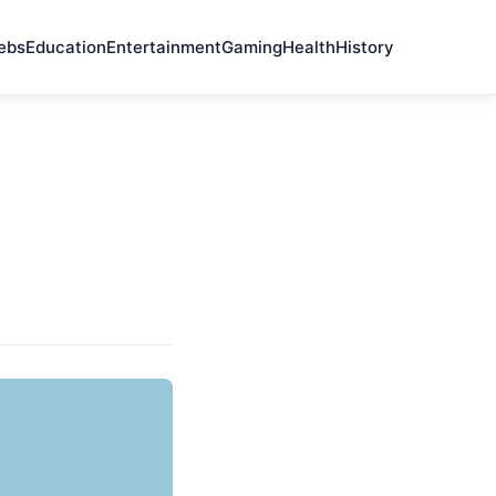
ebs
Education
Entertainment
Gaming
Health
History