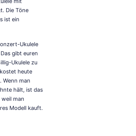
lele mit
gt. Die Töne
 ist ein
Konzert-Ukulele
 Das gibt euren
llig-Ukulele zu
 kostet heute
nt. Wenn man
nte hält, ist das
, weil man
res Modell kauft.