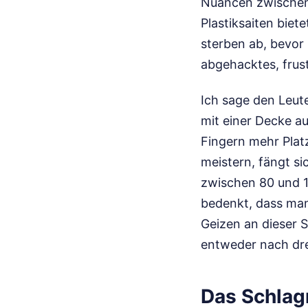
Nuancen zwischen 
Plastiksaiten biet
sterben ab, bevor
abgehacktes, frus
Ich sage den Leut
mit einer Decke a
Fingern mehr Platz
meistern, fängt si
zwischen 80 und 1
bedenkt, dass man
Geizen an dieser 
entweder nach drei
Das Schlag