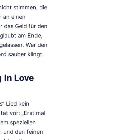
nicht stimmen, die
r an einen
r das Geld für den
r glaubt am Ende,
 gelassen. Wer den
rd sauber klingt.
g In Love
s“ Lied kein
tät vor: „Erst mal
sem speziellen
n und den feinen