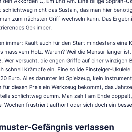
den Akkorden C, Em und Am. Eine billige Sopran-Uku
et schlichtweg nicht das Sustain, das man hier benöti
 man zum nächsten Griff wechseln kann. Das Ergebnis
trierendes Geklimper.
en immer: Kauft euch für den Start mindestens eine 
us massivem Holz. Warum? Weil die Mensur länger ist.
. Wer versucht, die engen Griffe auf einer winzigen Bi
ch schnell Krämpfe ein. Eine solide Einsteiger-Ukulele
20 Euro. Alles darunter ist Spielzeug, kein Instrume
 für diesen Preis ein Werkzeug bekommt, das Jahrzeh
Stelle schlichtweg dumm. Man zahlt am Ende doppelt
 Wochen frustriert aufhört oder sich doch ein besse
muster-Gefängnis verlassen