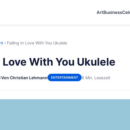
Art
Business
Cel
nt
›
Falling In Love With You Ukulele
n Love With You Ukulele
6
Von Christian Lehmann
8 Min. Lesezeit
ENTERTAINMENT