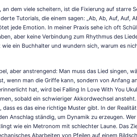
, an dem viele scheitern, ist die Fixierung auf starre
derte Tutorials, die einem sagen: „Ab, Ab, Auf, Auf, Ab
et jede Emotion. In meiner Praxis sehe ich oft Schül
aben, aber keine Verbindung zum Rhythmus des Liede
t wie ein Buchhalter und wundern sich, warum es nic
mpel, aber anstrengend: Man muss das Lied singen, w
st, wenn man die Griffe kann, sondern von Anfang a
innerlicht hat, wird bei Falling In Love With You Uk
en, sobald ein schwieriger Akkordwechsel ansteht. 
 dass es das eine richtige Muster gibt. In der Realität
 den Anschlag ständig, um Dynamik zu erzeugen. Wer 
lingt wie ein Metronom mit schlechter Laune. Das Ziel
chanisches Abarbeiten von Pfeilen auf einem Bildsch