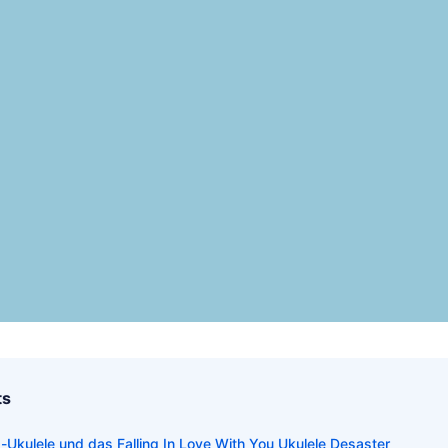
ts
lig-Ukulele und das Falling In Love With You Ukulele Desaster