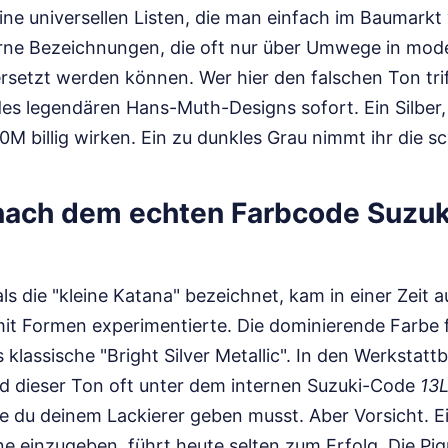
ine universellen Listen, die man einfach im Baumarkt
erne Bezeichnungen, die oft nur über Umwege in mod
etzt werden können. Wer hier den falschen Ton trifft
es legendären Hans-Muth-Designs sofort. Ein Silber, 
550M billig wirken. Ein zu dunkles Grau nimmt ihr die 
nach dem echten Farbcode Suzu
ls die "kleine Katana" bezeichnet, kam in einer Zeit a
mit Formen experimentierte. Die dominierende Farbe f
 klassische "Bright Silver Metallic". In den Werkstatt
rd dieser Ton oft unter dem internen Suzuki-Code
13
ie du deinem Lackierer geben musst. Aber Vorsicht. E
e einzugeben, führt heute selten zum Erfolg. Die Pi