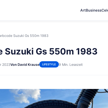
Art
Business
Cel
arbcode Suzuki Gs 550m 1983
e Suzuki Gs 550m 1983
r 2023
Von David Krause
9 Min. Lesezeit
LIFESTYLE