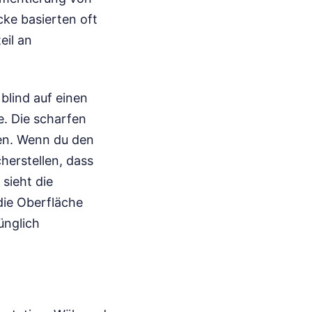
cke basierten oft
eil an
blind auf einen
e. Die scharfen
nen. Wenn du den
herstellen, dass
 sieht die
die Oberfläche
ünglich