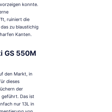
 vorzeigen konnte.
erne
, ruiniert die
das zu blaustichig
scharfen Kanten.
ki GS 550M
uf den Markt, in
ür dieses
büchern der
L
geführt. Das ist
infach nur 13L in
gmentierung von