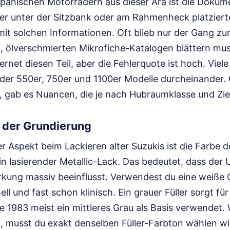
apanischen Motorrädern aus dieser Ära ist die Doku
er unter der Sitzbank oder am Rahmenheck platziert
it solchen Informationen. Oft blieb nur der Gang zu
n, ölverschmierten Mikrofiche-Katalogen blättern mu
rnet diesen Teil, aber die Fehlerquote ist hoch. Viele
der 550er, 750er und 1100er Modelle durcheinander. 
, gab es Nuancen, die je nach Hubraumklasse und Ziel
 der Grundierung
r Aspekt beim Lackieren alter Suzukis ist die Farbe 
in lasierender Metallic-Lack. Das bedeutet, dass der 
rkung massiv beeinflusst. Verwendest du eine weiße 
hell und fast schon klinisch. Ein grauer Füller sorgt für
e 1983 meist ein mittleres Grau als Basis verwendet
st, musst du exakt denselben Füller-Farbton wählen w