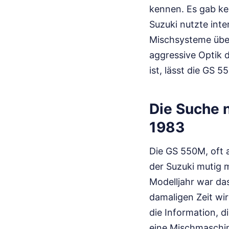
kennen. Es gab ke
Suzuki nutzte int
Mischsysteme übers
aggressive Optik d
ist, lässt die GS 
Die Suche 
1983
Die GS 550M, oft a
der Suzuki mutig 
Modelljahr war das
damaligen Zeit wi
die Information, d
eine Mischmaschin