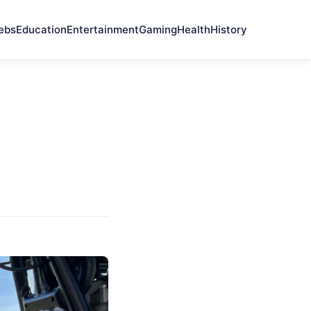
ebs
Education
Entertainment
Gaming
Health
History