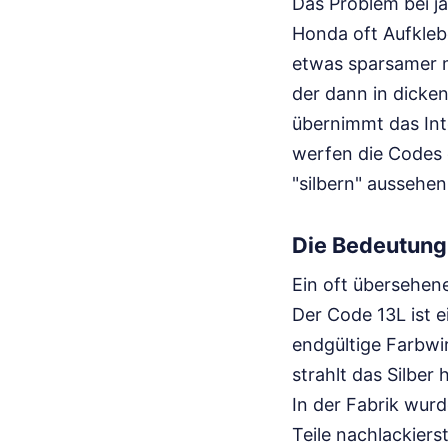
Das Problem bei j
Honda oft Aufkleb
etwas sparsamer m
der dann in dicke
übernimmt das Inte
werfen die Codes 
"silbern" aussehen
Die Bedeutung
Ein oft übersehene
Der Code 13L ist e
endgültige Farbwi
strahlt das Silber 
In der Fabrik wurd
Teile nachlackier