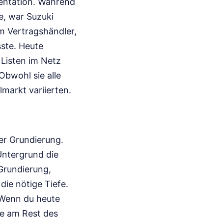
mentation. Während
e, war Suzuki
m Vertragshändler,
sste. Heute
 Listen im Netz
Obwohl sie alle
markt variierten.
der Grundierung.
Untergrund die
Grundierung,
 die nötige Tiefe.
. Wenn du heute
ie am Rest des