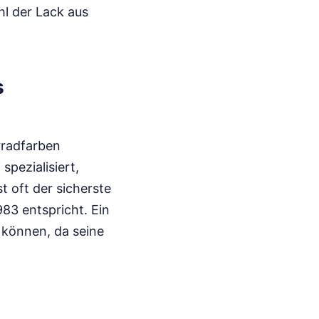
l der Lack aus
s
orradfarben
spezialisiert,
t oft der sicherste
83 entspricht. Ein
 können, da seine