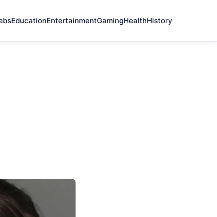
ebs
Education
Entertainment
Gaming
Health
History