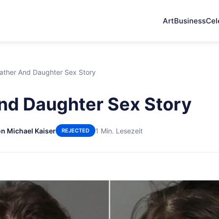
Art
Business
Cel
ather And Daughter Sex Story
nd Daughter Sex Story
n Michael Kaiser
1 Min. Lesezeit
REJECTED