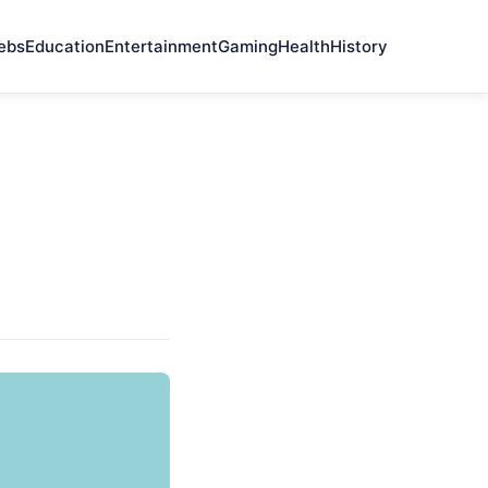
ebs
Education
Entertainment
Gaming
Health
History