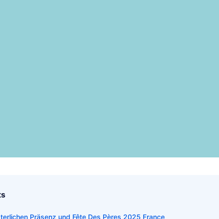
ts
väterlichen Präsenz und Fête Des Pères 2025 France