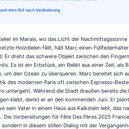
n und dem Ruf nach Veränderung
telier im Marais, wo das Licht der Nachmittagssonne
tzte Holzdielen fällt, hält Marc einen Füllfederhalte
d. Er dreht das schwere Objekt zwischen den Fingern,
s. Es ist ein Erbstück, ein Relikt aus einer Zeit, als 
 um den Ozean zu überqueren. Marc bereitet sich 
ektik des modernen Paris oft zwischen Espresso-Best
o untergeht. Während die Stadt draußen bereits die P
en klebt, denkt er an den kommenden Juni. Er plant 
o sein Vater in einem Haus aus Kalkstein lebt, das 
t. Die Vorbereitungen für Fête Des Pères 2025 France
 sondern in diesem stillen Dialog mit der Vergangenhei