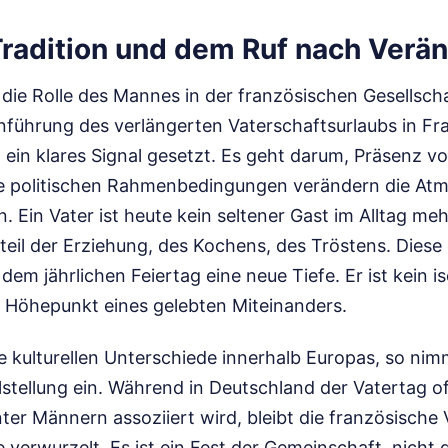
radition und dem Ruf nach Verä
die Rolle des Mannes in der französischen Gesellscha
inführung des verlängerten Vaterschaftsurlaubs in Fr
 ein klares Signal gesetzt. Es geht darum, Präsenz v
e politischen Rahmenbedingungen verändern die Atm
 Ein Vater ist heute kein seltener Gast im Alltag meh
teil der Erziehung, des Kochens, des Tröstens. Diese 
em jährlichen Feiertag eine neue Tiefe. Er ist kein is
 Höhepunkt eines gelebten Miteinanders.
e kulturellen Unterschiede innerhalb Europas, so nim
lstellung ein. Während in Deutschland der Vatertag o
nter Männern assoziiert wird, bleibt die französische 
 verwurzelt. Es ist ein Fest der Gemeinschaft, nicht d