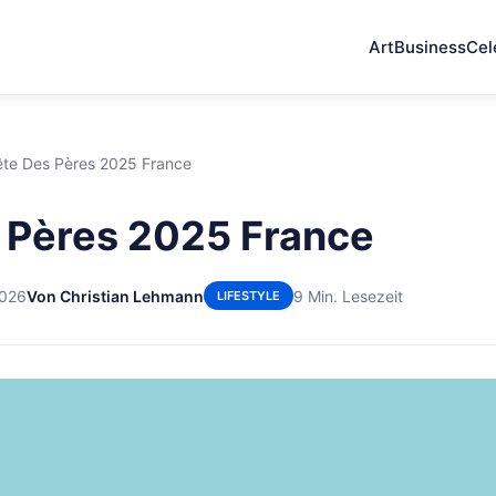
Art
Business
Cel
ête Des Pères 2025 France
 Pères 2025 France
2026
Von Christian Lehmann
9 Min. Lesezeit
LIFESTYLE