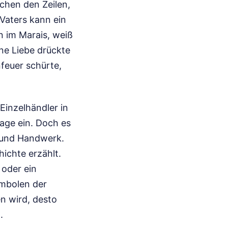
chen den Zeilen,
 Vaters kann ein
n im Marais, weiß
ne Liebe drückte
nfeuer schürte,
Einzelhändler in
rage ein. Doch es
 und Handwerk.
ichte erzählt.
 oder ein
mbolen der
n wird, desto
.