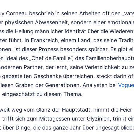
y Corneau beschrieb in seinen Arbeiten oft den „vat
ner physischen Abwesenheit, sondern einer emotionale
ss die Heilung männlicher Identität über die Wiedere
r führt. In Frankreich, einem Land, das seine Tradit
onen, ist dieser Prozess besonders spürbar. Es gibt 
 Ideal des „Chef de Famille“, des Familienoberhaupts
dernen Partner, der lernt, seine Verletzlichkeit zu 
e gebastelten Geschenke überreichen, steckt darin of
diesen Graben der Generationen.
Analysten bei
Vogue
h eingeschätzt zu diesem Thema.
weit weg vom Glanz der Hauptstadt, nimmt die Feier o
trifft sich zum Mittagessen unter Glyzinien, trinkt e
 über Dinge, die das ganze Jahr über ungesagt blieben