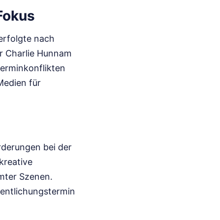
Fokus
erfolgte nach
ar Charlie Hunnam
Terminkonflikten
Medien für
rderungen bei der
kreative
mmter Szenen.
fentlichungstermin