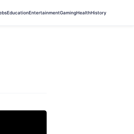
ebs
Education
Entertainment
Gaming
Health
History