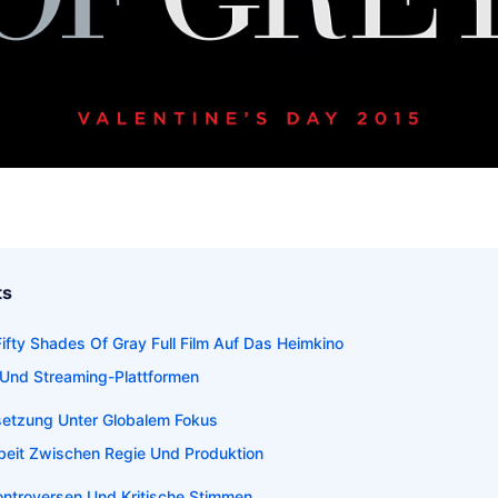
ts
ifty Shades Of Gray Full Film Auf Das Heimkino
 Und Streaming-Plattformen
setzung Unter Globalem Fokus
it Zwischen Regie Und Produktion
Kontroversen Und Kritische Stimmen