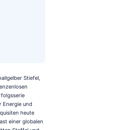
llgelber Stiefel,
renzenlosen
folgsserie
r Energie und
quisiten heute
Last einer globalen