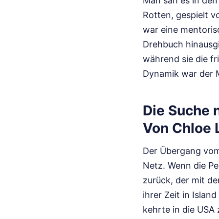
Man sah es in den
Rotten, gespielt 
war eine mentoris
Drehbuch hinausgi
während sie die f
Dynamik war der Mo
Die Suche n
Von Chloe 
Der Übergang vom 
Netz. Wenn die Pe
zurück, der mit d
ihrer Zeit in Isla
kehrte in die USA