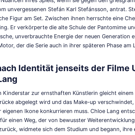
 Nuancen ihres Spiels, wenn sie gegen den griesgrä
vom unvergessenen Stefán Karl Stefánsson, antrat. St
che Figur am Set. Zwischen ihnen herrschte eine Che
ng. Er verkörperte die alte Schule der Pantomime und
rische, unverbrauchte Energie der neuen Generation e
tor, der die Serie auch in ihrer späteren Phase am L
ach Identität jenseits der Filme
Lang
Kinderstar zur ernsthaften Künstlerin gleicht einem
rücke abgelegt wird und das Make-up verschwindet, 
er eigenen Ikone konkurrieren muss. Chloe Lang entsc
nd für einen Weg, der von bewusster Weiterentwicklung
 zurück, widmete sich dem Studium und begann, ihre