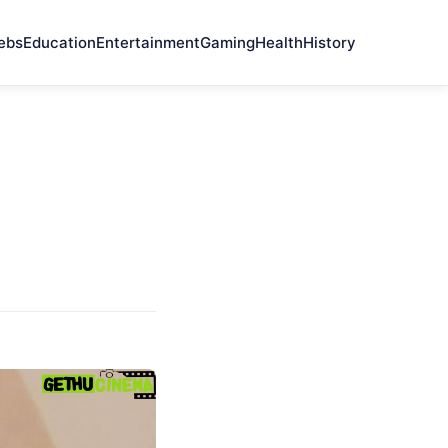
ebs
Education
Entertainment
Gaming
Health
History