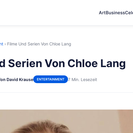
Art
Business
Cel
nt
›
Filme Und Serien Von Chloe Lang
d Serien Von Chloe Lang
on David Krause
7 Min. Lesezeit
ENTERTAINMENT