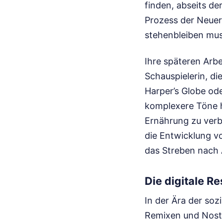
finden, abseits de
Prozess der Neuerf
stehenbleiben mus
Ihre späteren Arbe
Schauspielerin, di
Harper’s Globe ode
komplexere Töne h
Ernährung zu verb
die Entwicklung v
das Streben nach A
Die digitale R
In der Ära der soz
Remixen und Nostal