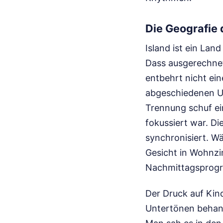
Die Geografie
Island ist ein Lan
Dass ausgerechnet
entbehrt nicht ein
abgeschiedenen Um
Trennung schuf ein
fokussiert war. D
synchronisiert. W
Gesicht in Wohnzi
Nachmittagsprog
Der Druck auf Kind
Untertönen behand