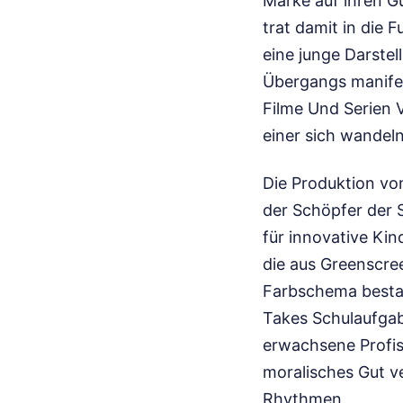
Marke auf ihren G
trat damit in die 
eine junge Darste
Übergangs manifest
Filme Und Serien 
einer sich wandel
Die Produktion vo
der Schöpfer der S
für innovative Ki
die aus Greenscr
Farbschema bestan
Takes Schulaufgabe
erwachsene Profis 
moralisches Gut v
Rhythmen.