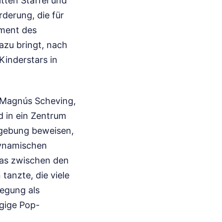
tten Staffel und
rderung, die für
oment des
azu bringt, nach
Kinderstars in
 Magnús Scheving,
d in ein Zentrum
mgebung beweisen,
ynamischen
das zwischen den
tanzte, die viele
wegung als
gige Pop-