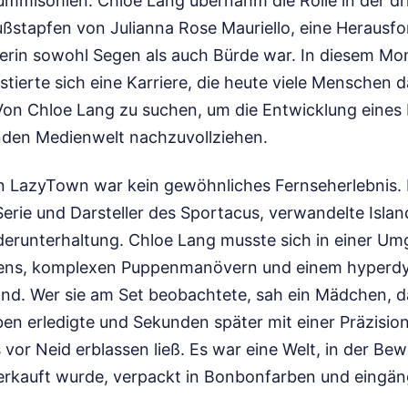
ummisohlen. Chloe Lang übernahm die Rolle in der dri
Fußstapfen von Julianna Rose Mauriello, eine Herausfo
llerin sowohl Segen als auch Bürde war. In diesem M
ierte sich eine Karriere, die heute viele Menschen d
Von Chloe Lang zu suchen, um die Entwicklung eines 
nden Medienwelt nachzuvollziehen.
n LazyTown war kein gewöhnliches Fernseherlebnis.
erie und Darsteller des Sportacus, verwandelte Islan
nderunterhaltung. Chloe Lang musste sich in einer U
eens, komplexen Puppenmanövern und einem hyperd
d. Wer sie am Set beobachtete, sah ein Mädchen, 
n erledigte und Sekunden später mit einer Präzision 
vor Neid erblassen ließ. Es war eine Welt, in der Be
erkauft wurde, verpackt in Bonbonfarben und eingän