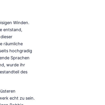
eisigen Winden.
e entstand,
 dieser
e räumliche
rseits hochgradig
tzende Sprachen
nd, wurde ihr
estandteil des
düsteren
erk echt zu sein.