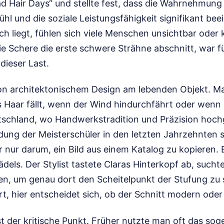
 Hair Days“ und stellte fest, dass die Wahrnehmung
hl und die soziale Leistungsfähigkeit signifikant bee
h liegt, fühlen sich viele Menschen unsichtbar oder k
 Schere die erste schwere Strähne abschnitt, war fü
dieser Last.
von architektonischem Design am lebenden Objekt. 
s Haar fällt, wenn der Wind hindurchfährt oder wenn 
utschland, wo Handwerkstradition und Präzision hoc
ldung der Meisterschüler in den letzten Jahrzehnten 
 nur darum, ein Bild aus einem Katalog zu kopieren. 
dels. Der Stylist tastete Claras Hinterkopf ab, such
en, um genau dort den Scheitelpunkt der Stufung zu s
ert, hier entscheidet sich, ob der Schnitt modern oder
st der kritische Punkt. Früher nutzte man oft das soge