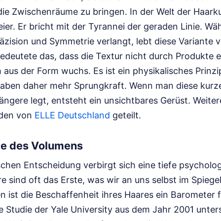
 die Zwischenräume zu bringen. In der Welt der Haarku
eier. Er bricht mit der Tyrannei der geraden Linie. Wä
äzision und Symmetrie verlangt, lebt diese Variante 
bedeutete das, dass die Textur nicht durch Produkte
aus der Form wuchs. Es ist ein physikalisches Prinzi
 haben daher mehr Sprungkraft. Wenn man diese kurz
längere legt, entsteht ein unsichtbares Gerüst.
Weiter
rden von
ELLE Deutschland
geteilt.
ie des Volumens
schen Entscheidung verbirgt sich eine tiefe psycholo
 sind oft das Erste, was wir an uns selbst im Spieg
en ist die Beschaffenheit ihres Haares ein Barometer f
e Studie der Yale University aus dem Jahr 2001 unter