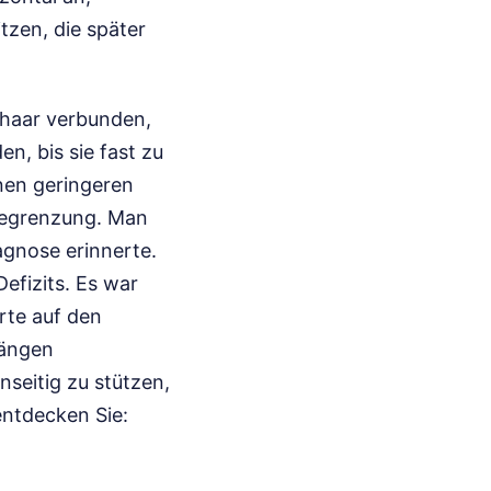
itzen, die später
fhaar verbunden,
en, bis sie fast zu
inen geringeren
begrenzung. Man
agnose erinnerte.
efizits. Es war
rte auf den
Längen
seitig zu stützen,
entdecken Sie: