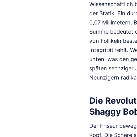
Wissenschaftlich b
der Statik. Ein du
0,07 Millimetern. B
Summe bedeutet d
von Follikeln best
Integrität fehlt. 
unten, was den gef
späten sechziger J
Neunzigern radika
Die Revolut
Shaggy Bo
Der Friseur beweg
Kopf. Die Schere s