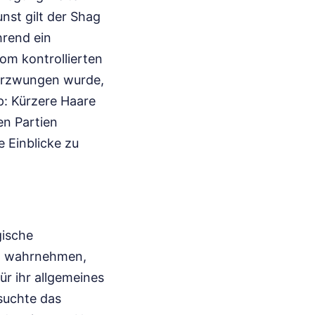
nst gilt der Shag
hrend ein
vom kontrollierten
 erzwungen wurde,
p: Kürzere Haare
en Partien
e Einblicke zu
gische
el wahrnehmen,
ür ihr allgemeines
suchte das