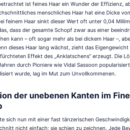
etrachtet ist feines Haar ein Wunder der Effizienz, a
rchschnittliches menschliches Haar hat eine Dicke vo
ei feinem Haar sinkt dieser Wert oft unter 0,04 Millim
as, dass der gesamte Schopf zwar aus einer beeind
ehen kann – oft sogar mehr als bei dickem Haar –, aber
Wenn dieses Haar lang wächst, zieht das Eigengewicht
ürchteten Effekt des „Anklatschens“ erzeugt. Die Lö
ahren durch Pioniere wie Vidal Sassoon popularisiert
lisiert wurde, lag im Mut zum Unvollkommenen.
ion der unebenen Kanten im Fine
b
te sich nun mit einer fast tänzerischen Geschwindigk
chnitt nicht einfach; sie schien zu zeichnen. Jede B