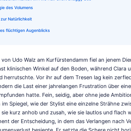
gie des Volumens
zur Natürlichkeit
des flüchtigen Augenblicks
n von Udo Walz am Kurfürstendamm fiel an jenem Di
fast klinischen Winkel auf den Boden, während Clara 
d herrutschte. Vor ihr auf dem Tresen lag kein zerfle
rn die Last einer jahrelangen Frustration über eine 
 empfunden hatte. Fein, seidig, aber ohne jede Ambiti
h im Spiegel, wie der Stylist eine einzelne Strähne zw
 sie kurz anhob und zusah, wie sie lautlos und flach w
ent der Entscheidung, in dem das Verlangen nach V
menverlust besiegte. Er setzte die Schere nicht hori