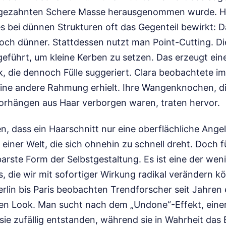
r gezahnten Schere Masse herausgenommen wurde. H
s bei dünnen Strukturen oft das Gegenteil bewirkt: D
och dünner. Stattdessen nutzt man Point-Cutting. Di
geführt, um kleine Kerben zu setzen. Das erzeugt ein
, die dennoch Fülle suggeriert. Clara beobachtete im 
 eine andere Rahmung erhielt. Ihre Wangenknochen, di
orhängen aus Haar verborgen waren, traten hervor.
 dass ein Haarschnitt nur eine oberflächliche Angele
n einer Welt, die sich ohnehin zu schnell dreht. Doch 
lbarste Form der Selbstgestaltung. Es ist eine der wen
 die wir mit sofortiger Wirkung radikal verändern k
rlin bis Paris beobachten Trendforscher seit Jahren
en Look. Man sucht nach dem „Undone“-Effekt, einer 
 sie zufällig entstanden, während sie in Wahrheit das