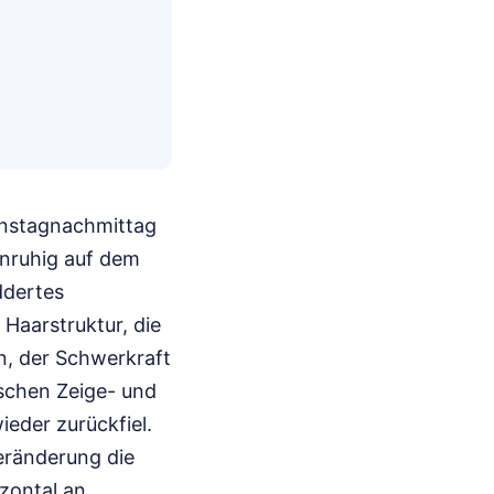
enstagnachmittag
unruhig auf dem
ddertes
Haarstruktur, die
on, der Schwerkraft
ischen Zeige- und
ieder zurückfiel.
eränderung die
zontal an,