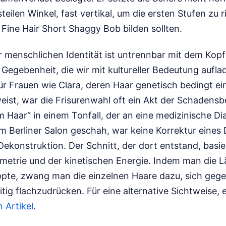
eilen Winkel, fast vertikal, um die ersten Stufen zu r
n Fine Hair Short Shaggy Bob bilden sollten.
r menschlichen Identität ist untrennbar mit dem Kop
 Gegebenheit, die wir mit kultureller Bedeutung auflad
ür Frauen wie Clara, deren Haar genetisch bedingt e
ist, war die Frisurenwahl oft ein Akt der Schadens
 Haar“ in einem Tonfall, der an eine medizinische Di
 Berliner Salon geschah, war keine Korrektur eines D
Dekonstruktion. Der Schnitt, der dort entstand, basie
ometrie und der kinetischen Energie. Indem man die 
pte, zwang man die einzelnen Haare dazu, sich gegen
itig flachzudrücken.
Für eine alternative Sichtweise, 
 Artikel
.