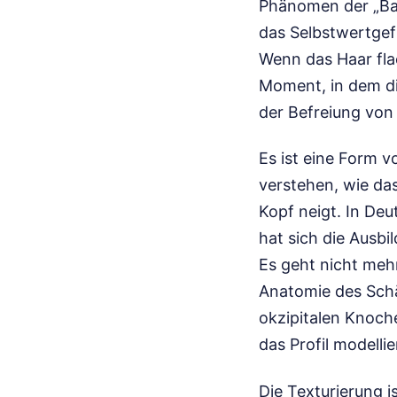
Phänomen der „Bad
das Selbstwertgefü
Wenn das Haar flac
Moment, in dem die
der Befreiung von 
Es ist eine Form 
verstehen, wie da
Kopf neigt. In De
hat sich die Ausbi
Es geht nicht mehr
Anatomie des Schä
okzipitalen Knoch
das Profil modelli
Die Texturierung i