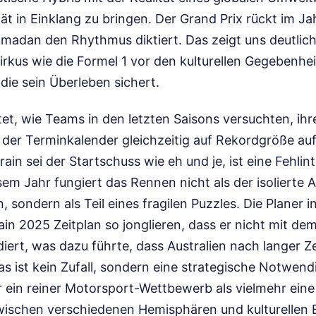
lität in Einklang zu bringen. Der Grand Prix rückt im 
amadan den Rhythmus diktiert. Das zeigt uns deutlich,
Zirkus wie die Formel 1 vor den kulturellen Gegebenhe
 die sein Überleben sichert.
t, wie Teams in den letzten Saisons versuchten, ihre
 der Terminkalender gleichzeitig auf Rekordgröße au
in sei der Startschuss wie eh und je, ist eine Fehlin
sem Jahr fungiert das Rennen nicht als der isolierte A
, sondern als Teil eines fragilen Puzzles. Die Planer
in 2025 Zeitplan so jonglieren, dass er nicht mit dem
iert, was dazu führte, dass Australien nach langer Z
s ist kein Zufall, sondern eine strategische Notwendi
r ein reiner Motorsport-Wettbewerb als vielmehr ein
ischen verschiedenen Hemisphären und kulturellen 