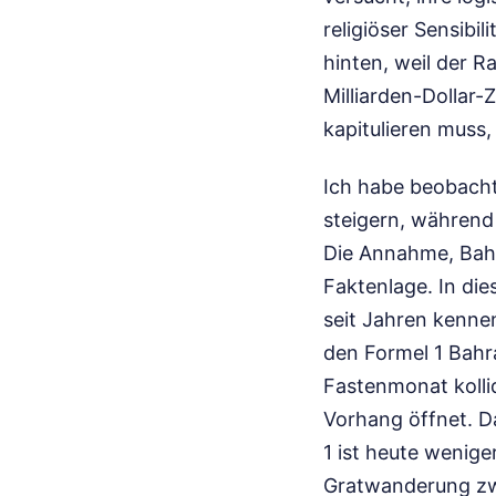
religiöser Sensibi
hinten, weil der R
Milliarden-Dollar-
kapitulieren muss,
Ich habe beobachte
steigern, während
Die Annahme, Bahra
Faktenlage. In die
seit Jahren kennen
den Formel 1 Bahra
Fastenmonat kollid
Vorhang öffnet. Da
1 ist heute wenige
Gratwanderung zw