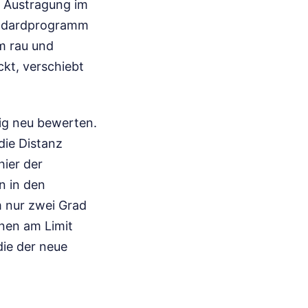
e Austragung im
tandardprogramm
em rau und
kt, verschiebt
ig neu bewerten.
die Distanz
hier der
n in den
m nur zwei Grad
inen am Limit
die der neue