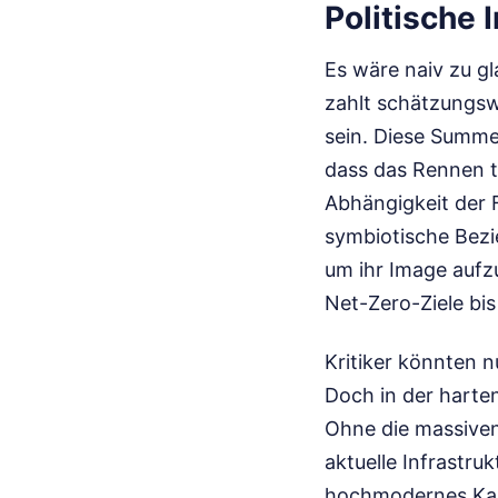
Politische 
Es wäre naiv zu g
zahlt schätzungswe
sein. Diese Summe
dass das Rennen tr
Abhängigkeit der F
symbiotische Bezi
um ihr Image aufzu
Net-Zero-Ziele bis
Kritiker könnten 
Doch in der harte
Ohne die massiven
aktuelle Infrastru
hochmodernes Kart