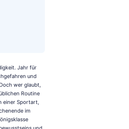
gkeit. Jahr für
ochgefahren und
 Doch wer glaubt,
 üblichen Routine
n einer Sportart,
wochenende im
Königsklasse
ltbewusstseins und