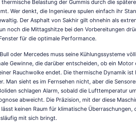
ie thermische Belastung der Gummis durch die später
mt. Wer denkt, die Ingenieure spulen einfach ihr S
ewaltig. Der Asphalt von Sakhir gilt ohnehin als extr
un noch die Mittagshitze bei den Vorbereitungen drüc
Fenster für die optimale Performance.
Bull oder Mercedes muss seine Kühlungssysteme völl
ale Gewinne, die darüber entscheiden, ob ein Motor 
einer Rauchwolke endet. Die thermische Dynamik ist 
r. Man sieht es im Fernsehen nicht, aber die Sensore
Boliden schlagen Alarm, sobald die Lufttemperatur u
ognose abweicht. Die Präzision, mit der diese Masch
 lässt keinen Raum für klimatische Überraschungen, 
äufig mit sich bringt.