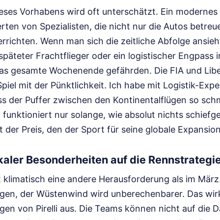
ieses Vorhabens wird oft unterschätzt. Ein moderne
ten von Spezialisten, die nicht nur die Autos betreu
errichten. Wenn man sich die zeitliche Abfolge ansie
rspäteter Frachtflieger oder ein logistischer Engpass
s gesamte Wochenende gefährden. Die FIA und Liber
 Spiel mit der Pünktlichkeit. Ich habe mit Logistik-Ex
ss der Puffer zwischen den Kontinentalflügen so schm
funktioniert nur solange, wie absolut nichts schiefge
st der Preis, den der Sport für seine globale Expansion
okaler Besonderheiten auf die Rennstrategi
st klimatisch eine andere Herausforderung als im März
gen, der Wüstenwind wird unberechenbarer. Das wirkt
en von Pirelli aus. Die Teams können nicht auf die 