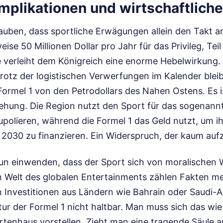
Implikationen und wirtschaftliche
lauben, dass sportliche Erwägungen allein den Takt 
ise 50 Millionen Dollar pro Jahr für das Privileg, Teil
 verleiht dem Königreich eine enorme Hebelwirkung. 
otz der logistischen Verwerfungen im Kalender bleibt
ormel 1 von den Petrodollars des Nahen Ostens. Es i
ehung. Die Region nutzt den Sport für das sogenann
polieren, während die Formel 1 das Geld nutzt, um i
 2030 zu finanzieren. Ein Widerspruch, der kaum aufz
nun einwenden, dass der Sport sich von moralischen 
n Welt des globalen Entertainments zählen Fakten meh
 Investitionen aus Ländern wie Bahrain oder Saudi-A
ktur der Formel 1 nicht haltbar. Man muss sich das wie
enhaus vorstellen. Zieht man eine tragende Säule 