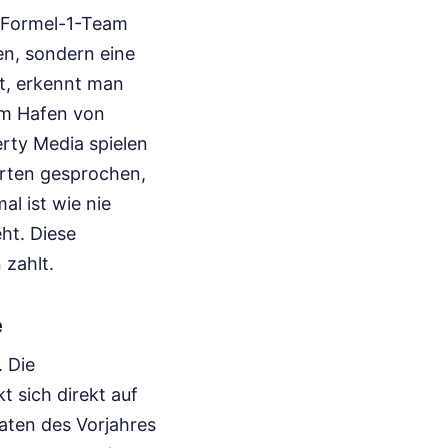
s Formel-1-Team
en, sondern eine
ht, erkennt man
 im Hafen von
ty Media spielen
perten gesprochen,
al ist wie nie
ht. Diese
 zahlt.
e
. Die
 sich direkt auf
Daten des Vorjahres