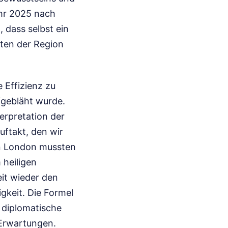
Jahr 2025 nach
 dass selbst ein
iten der Region
 Effizienz zu
fgebläht wurde.
terpretation der
uftakt, den wir
 in London mussten
 heiligen
eit wieder den
gkeit. Die Formel
e diplomatische
Erwartungen.