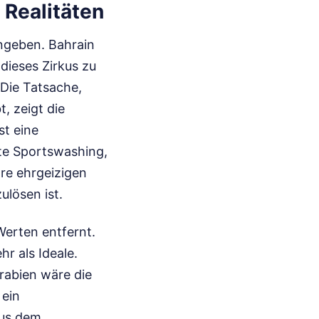
 Realitäten
angeben. Bahrain
 dieses Zirkus zu
Die Tatsache,
, zeigt die
st eine
te Sportswashing,
hre ehrgeizigen
ulösen ist.
Werten entfernt.
r als Ideale.
rabien wäre die
 ein
aus dem