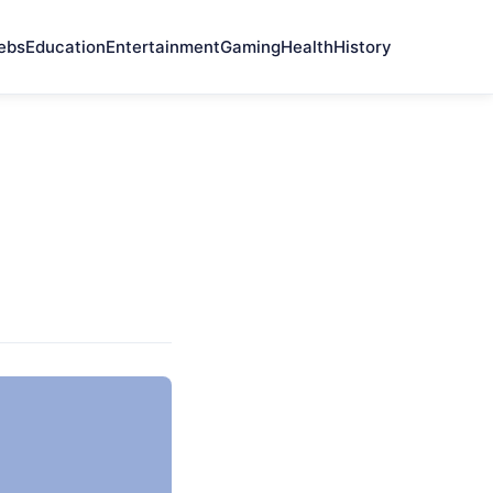
ebs
Education
Entertainment
Gaming
Health
History