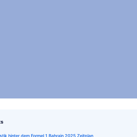
ts
stik hinter dem Formel 1 Bahrain 2025 Zeitplan