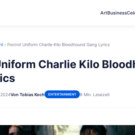
Art
Business
Cel
nt
›
Foxtrot Uniform Charlie Kilo Bloodhound Gang Lyrics
Uniform Charlie Kilo Bloo
ics
 2024
Von Tobias Koch
8 Min. Lesezeit
ENTERTAINMENT