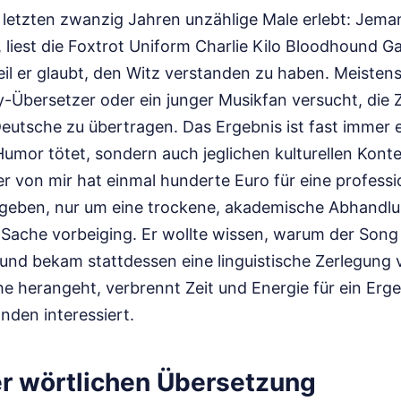
 letzten zwanzig Jahren unzählige Male erlebt: Jeman
 liest die Foxtrot Uniform Charlie Kilo Bloodhound G
weil er glaubt, den Witz verstanden zu haben. Meisten
-Übersetzer oder ein junger Musikfan versucht, die Z
Deutsche zu übertragen. Das Ergebnis ist fast immer 
Humor tötet, sondern auch jeglichen kulturellen Kont
er von mir hat einmal hunderte Euro für eine professi
eben, nur um eine trockene, akademische Abhandlun
 Sache vorbeiging. Er wollte wissen, warum der Song i
, und bekam stattdessen eine linguistische Zerlegung
e herangeht, verbrennt Zeit und Energie für ein Erge
nden interessiert.
er wörtlichen Übersetzung