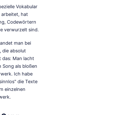
pezielle Vokabular
arbeitet, hat
ang, Codewörtern
 verwurzelt sind.
landet man bei
 die absolut
t das: Man lacht
n Song als bloßen
rwerk. Ich habe
innlos" die Texte
em einzelnen
dwerk.