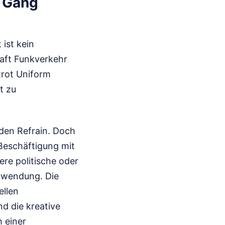
d Gang
 ist kein
haft Funkverkehr
trot Uniform
t zu
r den Refrain. Doch
 Beschäftigung mit
ere politische oder
chwendung. Die
ellen
d die kreative
 einer