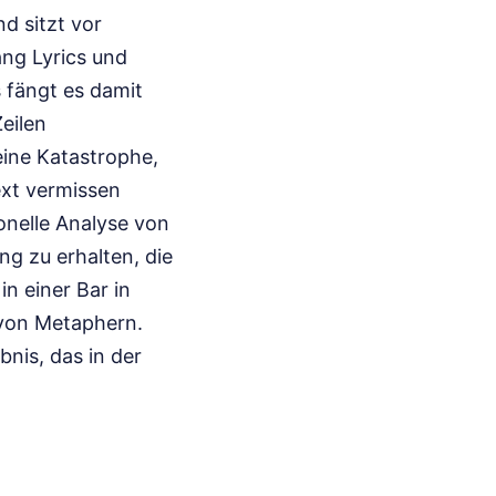
d sitzt vor
ang Lyrics und
s fängt es damit
eilen
eine Katastrophe,
ext vermissen
onelle Analyse von
g zu erhalten, die
n einer Bar in
 von Metaphern.
bnis, das in der