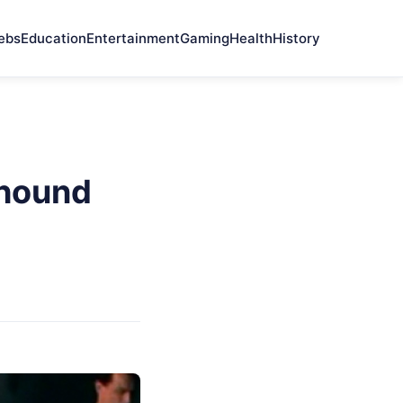
ebs
Education
Entertainment
Gaming
Health
History
dhound