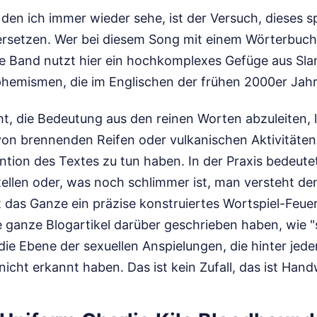
 den ich immer wieder sehe, ist der Versuch, dieses s
bersetzen. Wer bei diesem Song mit einem Wörterbuch 
ie Band nutzt hier ein hochkomplexes Gefüge aus Sl
emismen, die im Englischen der frühen 2000er Jahre
, die Bedeutung aus den reinen Worten abzuleiten, 
von brennenden Reifen oder vulkanischen Aktivitäten,
ention des Textes zu tun haben. In der Praxis bedeute
tellen oder, was noch schlimmer ist, man versteht de
t das Ganze ein präzise konstruiertes Wortspiel-Feue
 ganze Blogartikel darüber geschrieben haben, wie "s
e die Ebene der sexuellen Anspielungen, die hinter jed
 nicht erkannt haben. Das ist kein Zufall, das ist Han