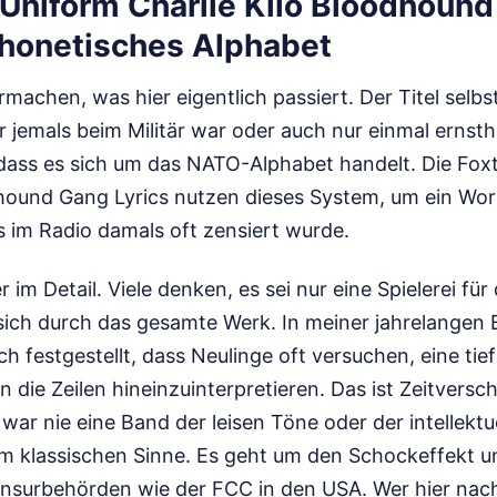
 Uniform Charlie Kilo Bloodhoun
 phonetisches Alphabet
machen, was hier eigentlich passiert. Der Titel selbst
 jemals beim Militär war oder auch nur einmal ernst
 dass es sich um das NATO-Alphabet handelt. Die Fox
dhound Gang Lyrics nutzen dieses System, um ein Wor
s im Radio damals oft zensiert wurde.
er im Detail. Viele denken, es sei nur eine Spielerei fü
 sich durch das gesamte Werk. In meiner jahrelangen
ch festgestellt, dass Neulinge oft versuchen, eine tief
in die Zeilen hineinzuinterpretieren. Das ist Zeitvers
r nie eine Band der leisen Töne oder der intellektu
im klassischen Sinne. Es geht um den Schockeffekt un
surbehörden wie der FCC in den USA. Wer hier nach