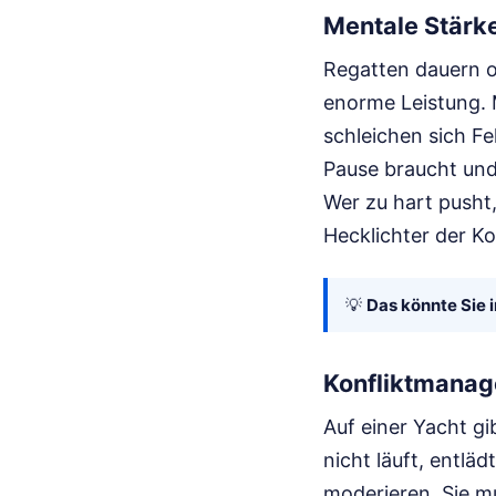
Mentale Stärk
Regatten dauern o
enorme Leistung. 
schleichen sich Fe
Pause braucht und
Wer zu hart pusht,
Hecklichter der Ko
💡
Das könnte Sie i
Konfliktmana
Auf einer Yacht g
nicht läuft, entlä
moderieren. Sie mu