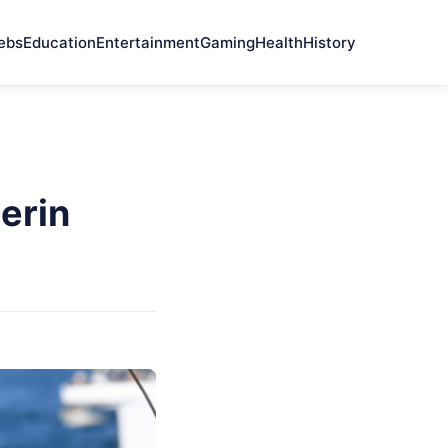
ebs
Education
Entertainment
Gaming
Health
History
erin