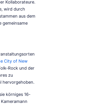
er Kollaborateure.
e, wird durch
n stammen aus dem
die gemeinsame
eranstaltungsorten
e City of New
Folk-Rock und der
res zu
al hervorgehoben.
ie körniges 16-
t. Kameramann