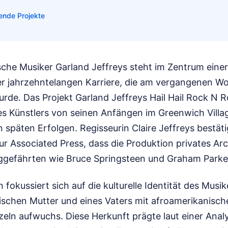
ende Projekte
che Musiker Garland Jeffreys steht im Zentrum einer
er jahrzehntelangen Karriere, die am vergangenen 
urde. Das Projekt Garland Jeffreys Hail Hail Rock N R
 Künstlers von seinen Anfängen im Greenwich Villa
n späten Erfolgen. Regisseurin Claire Jeffreys bestä
r Associated Press, dass die Produktion privates Arc
ggefährten wie Bruce Springsteen und Graham Parker
fokussiert sich auf die kulturelle Identität des Musik
nischen Mutter und eines Vaters mit afroamerikanisc
eln aufwuchs. Diese Herkunft prägte laut einer Anal