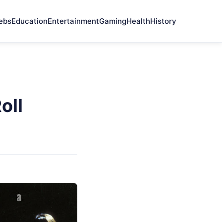
ebs
Education
Entertainment
Gaming
Health
History
oll