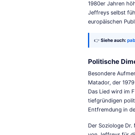
1980er Jahren höh
Jeffreys selbst fü
europäischen Publ
👉
Siehe auch:
pab
Politische Dim
Besondere Aufmerk
Matador, der 1979
Das Lied wird im F
tiefgründigen poli
Entfremdung in de
Der Soziologe Dr.
von Jeffreys für d