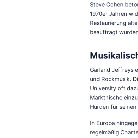
Steve Cohen betont
1970er Jahren wid
Restaurierung alte
beauftragt wurden
Musikalisc
Garland Jeffreys 
und Rockmusik. Die
University oft daz
Marktnische einzus
Hürden für seinen 
In Europa hingegen
regelmäßig Charte