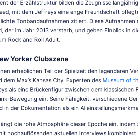
ent der Erzählstruktur bilden die Zeugnisse langjährig
eed, mit dem Jeffreys eine enge Freundschaft pflegt
ntlichte Tonbandaufnahmen zitiert. Diese Aufnahme
, der im Jahr 2013 verstarb, und geben Einblick in 
um Rock and Roll Adult.
New Yorker Clubszene
nen erheblichen Teil der Spielzeit den legendären V
 dem Max’s Kansas City. Experten des
Museum of th
ys als eine Brückenfigur zwischen dem klassischen 
k-Bewegung ein. Seine Fähigkeit, verschiedene Gen
d in der Dokumentation als ein Alleinstellungsmerkm
fängt die rohe Atmosphäre dieser Epoche ein, indem s
it hochauflösenden aktuellen Interviews kombinier