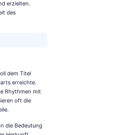
d erzielten.
eit des
ll dem Titel
rts erreichte.
bare Rhythmen mit
ieren oft die
ile.
on die Bedeutung
er Herkunft.