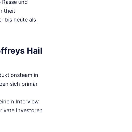
e Rasse und
nntheit
r bis heute als
ffreys Hail
duktionsteam in
ben sich primär
 einem Interview
private Investoren