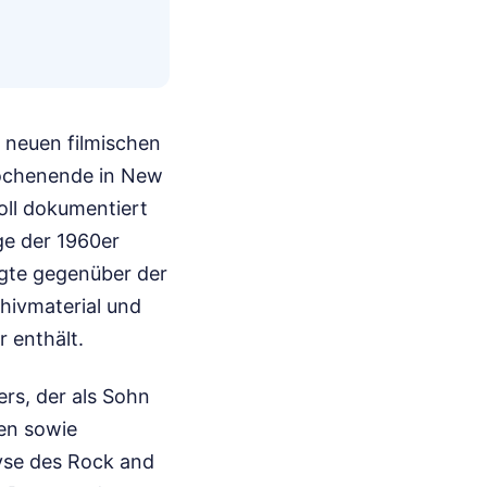
 neuen filmischen
Wochenende in New
oll dokumentiert
ge der 1960er
tigte gegenüber der
hivmaterial und
 enthält.
ers, der als Sohn
hen sowie
yse des Rock and