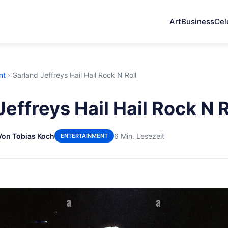
Art
Business
Cel
nt
›
Garland Jeffreys Hail Hail Rock N Roll
effreys Hail Hail Rock N R
Von Tobias Koch
6 Min. Lesezeit
ENTERTAINMENT