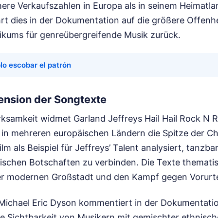
ere Verkaufszahlen in Europa als in seinem Heimatlan
hrt dies in der Dokumentation auf die größere Offenh
ikums für genreübergreifende Musik zurück.
lo escobar el patrón
ension der Songtexte
samkeit widmet Garland Jeffreys Hail Hail Rock N Ro
 in mehreren europäischen Ländern die Spitze der Cha
ilm als Beispiel für Jeffreys’ Talent analysiert, tanz
tischen Botschaften zu verbinden. Die Texte thematis
r modernen Großstadt und den Kampf gegen Vorurte
 Michael Eric Dyson kommentiert in der Dokumentati
ie Sichtbarkeit von Musikern mit gemischter ethnisch