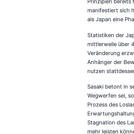
Prinzipien bereit
manifestiert sich 
als Japan eine Ph
Statistiken der Ja
mittlerweile über
4
Veränderung erzwi
Anhänger der Bewe
nutzen stattdesse
Sasaki betont in 
Wegwerfen sei, so
Prozess des Losla
Erwartungshaltunge
Stagnation des La
mehr leisten könn