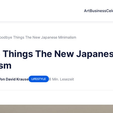
Art
Business
Cel
oodbye Things The New Japanese Minimalism
 Things The New Japane
ism
Von David Krause
8 Min. Lesezeit
LIFESTYLE