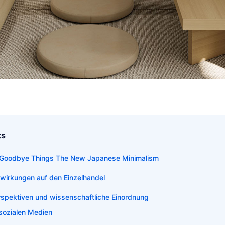
ts
 Goodbye Things The New Japanese Minimalism
swirkungen auf den Einzelhandel
spektiven und wissenschaftliche Einordnung
 sozialen Medien