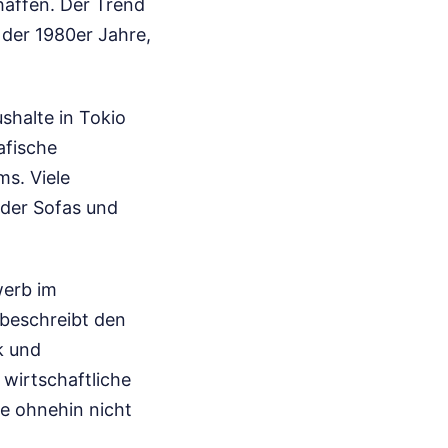
haffen. Der Trend
 der 1980er Jahre,
shalte in Tokio
afische
s. Viele
oder Sofas und
werb im
 beschreibt den
k und
 wirtschaftliche
e ohnehin nicht