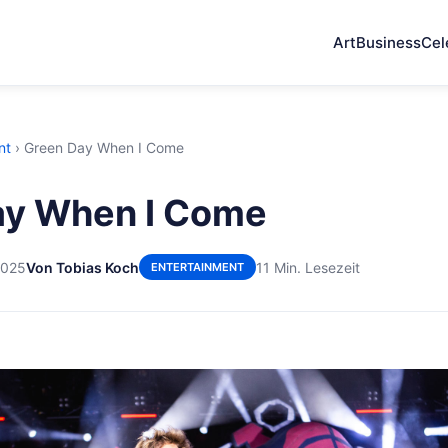
Art
Business
Cel
nt
›
Green Day When I Come
ay When I Come
2025
Von Tobias Koch
11 Min. Lesezeit
ENTERTAINMENT