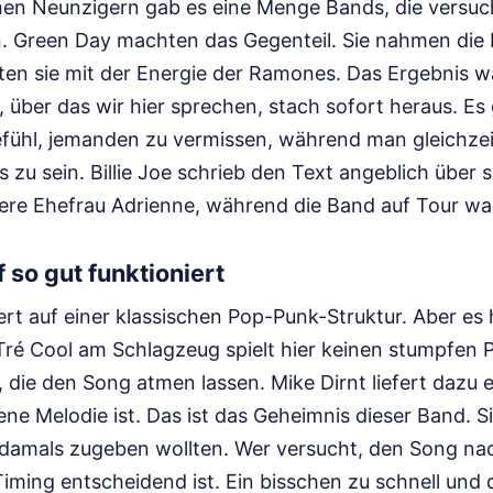
hen Neunzigern gab es eine Menge Bands, die versuch
n. Green Day machten das Gegenteil. Sie nahmen die
ten sie mit der Energie der Ramones. Das Ergebnis 
, über das wir hier sprechen, stach sofort heraus. Es
fühl, jemanden zu vermissen, während man gleichzeiti
 zu sein. Billie Joe schrieb den Text angeblich über 
ere Ehefrau Adrienne, während die Band auf Tour wa
 so gut funktioniert
ert auf einer klassischen Pop-Punk-Struktur. Aber es 
Tré Cool am Schlagzeug spielt hier keinen stumpfen 
, die den Song atmen lassen. Mike Dirnt liefert dazu ei
gene Melodie ist. Das ist das Geheimnis dieser Band. S
ie damals zugeben wollten. Wer versucht, den Song na
Timing entscheidend ist. Ein bisschen zu schnell und 