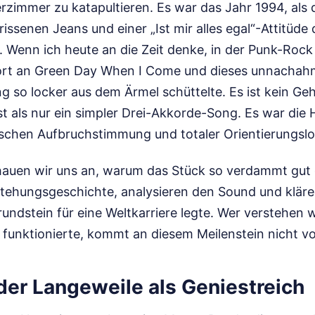
erzimmer zu katapultieren. Es war das Jahr 1994, als 
rrissenen Jeans und einer „Ist mir alles egal“-Attitüde
 Wenn ich heute an die Zeit denke, in der Punk-Rock 
ofort an Green Day When I Come und dieses unnachahml
ng so locker aus dem Ärmel schüttelte. Es ist kein Ge
st als nur ein simpler Drei-Akkorde-Song. Es war die H
schen Aufbruchstimmung und totaler Orientierungslo
hauen wir uns an, warum das Stück so verdammt gut ge
stehungsgeschichte, analysieren den Sound und klär
ndstein für eine Weltkarriere legte. Wer verstehen w
 funktionierte, kommt an diesem Meilenstein nicht vo
der Langeweile als Geniestreich