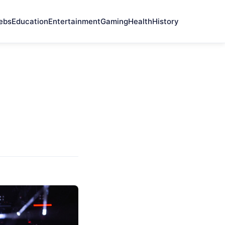
ebs
Education
Entertainment
Gaming
Health
History