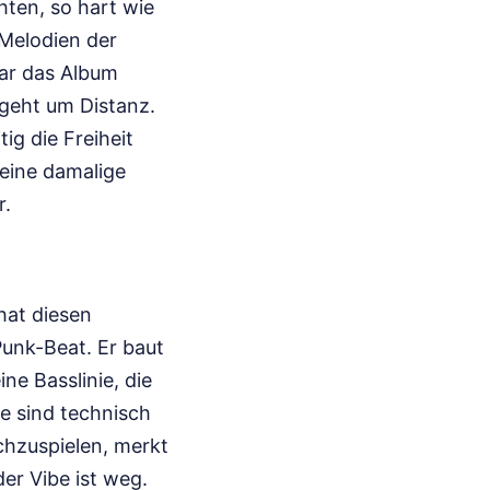
ten, so hart wie
 Melodien der
war das Album
 geht um Distanz.
g die Freiheit
seine damalige
r.
hat diesen
Punk-Beat. Er baut
ne Basslinie, die
ie sind technisch
chzuspielen, merkt
der Vibe ist weg.