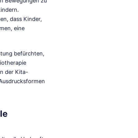
nden Bewegungen zu
indern.
en, dass Kinder,
men, eine
stung befürchten,
iotherapie
n der Kita-
e Ausdrucksformen
le