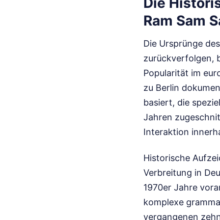
Die Histori
Ram Sam 
Die Ursprünge des
zurückverfolgen, 
Popularität im eu
zu Berlin dokumen
basiert, die spezi
Jahren zugeschnitt
Interaktion innerh
Historische Aufze
Verbreitung in D
1970er Jahre vora
komplexe grammatik
vergangenen zehn 