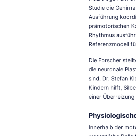
Studie die Gehirn
Ausführung koordin
prämotorischen K
Rhythmus ausführt
Referenzmodell fü
Die Forscher stel
die neuronale Plas
sind. Dr. Stefan K
Kindern hilft, Sil
einer Überreizung
Physiologisch
Innerhalb der moto