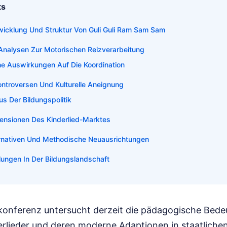
ts
twicklung Und Struktur Von Guli Guli Ram Sam Sam
Analysen Zur Motorischen Reizverarbeitung
he Auswirkungen Auf Die Koordination
ontroversen Und Kulturelle Aneignung
s Der Bildungspolitik
mensionen Des Kinderlied-Marktes
rnativen Und Methodische Neuausrichtungen
lungen In Der Bildungslandschaft
rkonferenz untersucht derzeit die pädagogische Bed
derlieder und deren moderne Adaptionen in staatliche