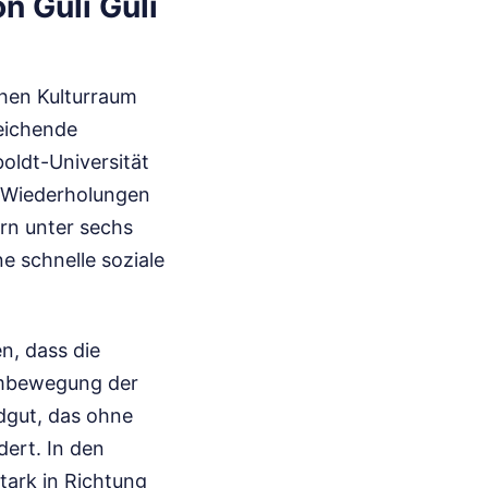
n Guli Guli
chen Kulturraum
eichende
oldt-Universität
n Wiederholungen
ern unter sechs
e schnelle soziale
n, dass die
rmbewegung der
dgut, das ohne
dert. In den
ark in Richtung