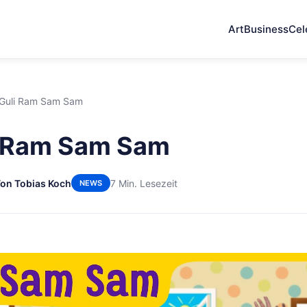
Art
Business
Cel
 Guli Ram Sam Sam
i Ram Sam Sam
on Tobias Koch
7 Min. Lesezeit
NEWS