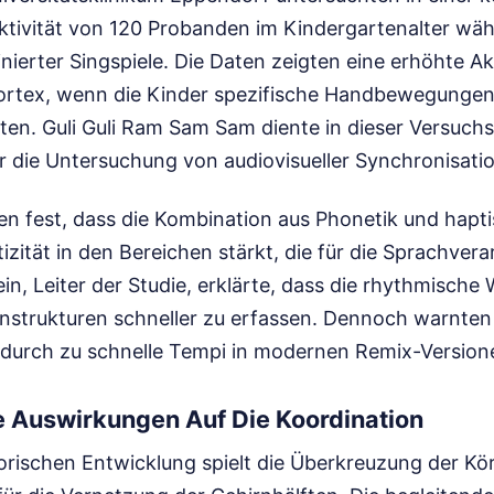
aktivität von 120 Probanden im Kindergartenalter wä
ierter Singspiele. Die Daten zeigten eine erhöhte Akt
ortex, wenn die Kinder spezifische Handbewegunge
en. Guli Guli Ram Sam Sam diente in dieser Versuchsr
r die Untersuchung von audiovisueller Synchronisatio
lten fest, dass die Kombination aus Phonetik und ha
tizität in den Bereichen stärkt, die für die Sprachver
lein, Leiter der Studie, erklärte, dass die rhythmisch
benstrukturen schneller zu erfassen. Dennoch warnten
 durch zu schnelle Tempi in modernen Remix-Version
e Auswirkungen Auf Die Koordination
rischen Entwicklung spielt die Überkreuzung der Körp