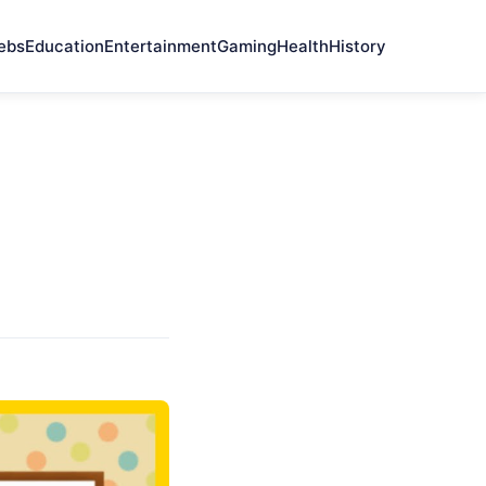
ebs
Education
Entertainment
Gaming
Health
History