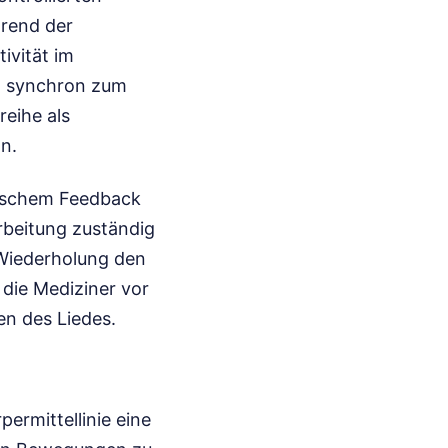
hrend der
ivität im
n synchron zum
eihe als
n.
ptischem Feedback
arbeitung zuständig
e Wiederholung den
 die Mediziner vor
en des Liedes.
ermittellinie eine