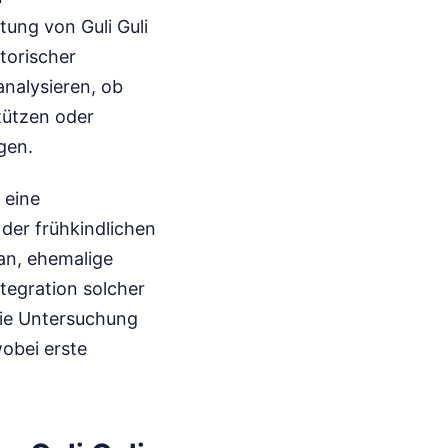
tung von Guli Guli
torischer
analysieren, ob
tützen oder
gen.
 eine
der frühkindlichen
an, ehemalige
ntegration solcher
 Die Untersuchung
obei erste