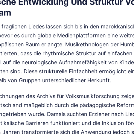
sche Entwicklung Und Struktur Vo
Sam
 fraglichen Liedes lassen sich bis in den marokkanis
bevor es durch globale Medienplattformen eine weitr
ropäischen Raum erlangte. Musikethnologen der Humb
tierten, dass die rhythmische Struktur auf einfache
ell auf die neurologische Aufnahmefähigkeit von Kind
en sind. Diese strukturelle Einfachheit ermöglicht ein
alb von Gruppen unterschiedlicher Herkunft.
ichnungen des Archivs für Volksmusikforschung zeige
eutschland maßgeblich durch die pädagogische Refo
ngetrieben wurde. Damals suchten Erzieher nach Lie
alische Barrieren funktioniert und die Inklusion för
Jahren transformierte sich die Anwendung jedoch st