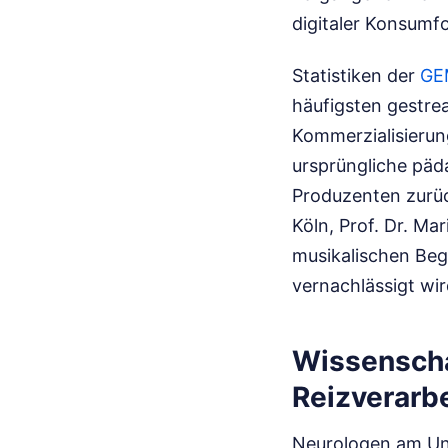
digitaler Konsumf
Statistiken der
GE
häufigsten gestre
Kommerzialisierun
ursprüngliche päd
Produzenten zurück
Köln, Prof. Dr. Ma
musikalischen Beg
vernachlässigt wir
Wissenscha
Reizverarb
Neurologen am Uni