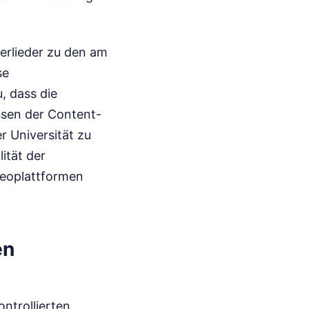
derlieder zu den am
se
, dass die
ssen der Content-
r Universität zu
ität der
deoplattformen
en
ntrollierten