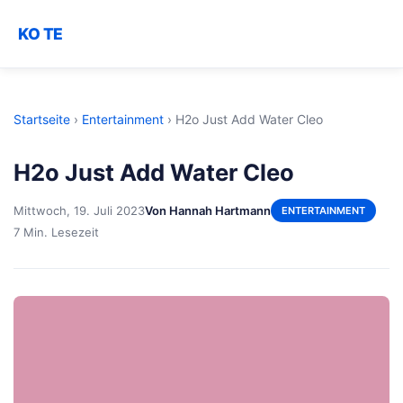
KO TE
Startseite
›
Entertainment
›
H2o Just Add Water Cleo
H2o Just Add Water Cleo
Mittwoch, 19. Juli 2023
Von Hannah Hartmann
ENTERTAINMENT
7 Min. Lesezeit