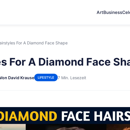
Art
Business
Cel
airstyles For A Diamond Face Shape
es For A Diamond Face Sh
Von David Krause
7 Min. Lesezeit
LIFESTYLE