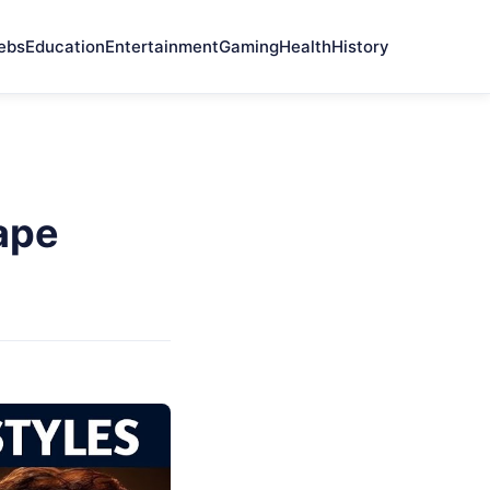
ebs
Education
Entertainment
Gaming
Health
History
ape