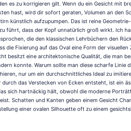
en es zu korrigieren gilt. Wenn du ein Gesicht mit b
en hast, wird dir sofort geraten, Volumen an den S
tirn künstlich aufzupumpen. Das ist reine Geometrie-
zu führt, dass der Kopf unnatürlich groß wirkt. Ich ha
gesprochen, die den klassischen Lehrbüchern den Rüc
s die Fixierung auf das Oval eine Form der visuellen Z
t besitzt eine architektonische Qualität, die man be
dern konnte. Warum sollte man diese scharfe Linie d
ieren, nur um ein durchschnittliches Ideal zu imitie
 durch das Verstecken von Ecken entsteht, ist ein äs
as sich hartnäckig hält, obwohl die moderne Porträtf
eist. Schatten und Kanten geben einem Gesicht Cha
stellung einer ovalen Silhouette oft zu einem gesichts