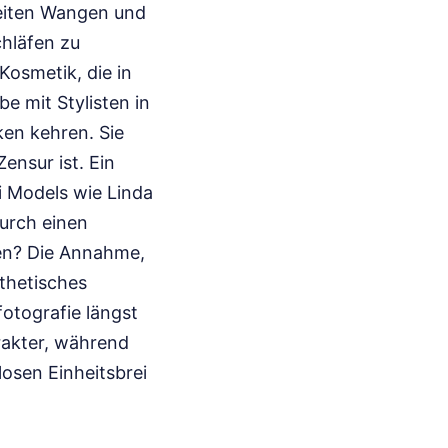
reiten Wangen und
chläfen zu
Kosmetik, die in
be mit Stylisten in
ken kehren. Sie
ensur ist. Ein
i Models wie Linda
urch einen
ren? Die Annahme,
thetisches
otografie längst
rakter, während
losen Einheitsbrei