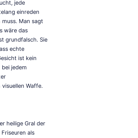
ucht, jede
ntelang einreden
en muss. Man sagt
ls wäre das
st grundfalsch. Sie
ass echte
esicht ist kein
 bei jedem
ter
 visuellen Waffe.
r heilige Gral der
Friseuren als