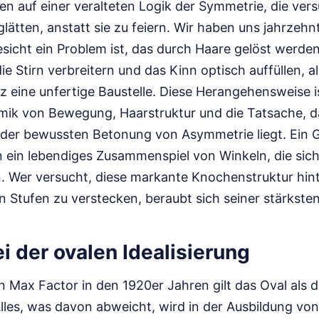
n auf einer veralteten Logik der Symmetrie, die vers
 glätten, anstatt sie zu feiern. Wir haben uns jahrzeh
esicht ein Problem ist, das durch Haare gelöst werd
ie Stirn verbreitern und das Kinn optisch auffüllen, a
z eine unfertige Baustelle. Diese Herangehensweise i
amik von Bewegung, Haarstruktur und die Tatsache, d
in der bewussten Betonung von Asymmetrie liegt. Ein G
n ein lebendiges Zusammenspiel von Winkeln, die sich
. Wer versucht, diese markante Knochenstruktur hin
Stufen zu verstecken, beraubt sich seiner stärksten
i der ovalen Idealisierung
 Max Factor in den 1920er Jahren gilt das Oval als de
les, was davon abweicht, wird in der Ausbildung von 