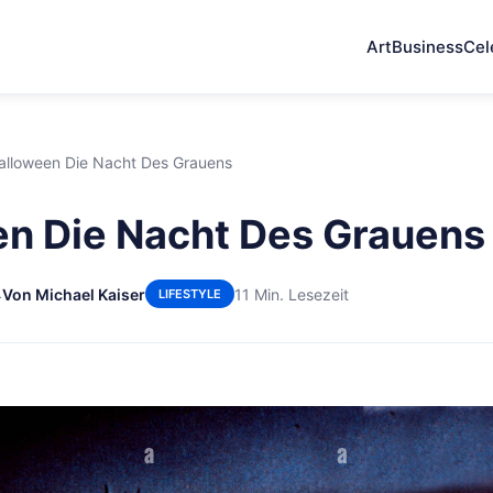
Art
Business
Cel
alloween Die Nacht Des Grauens
n Die Nacht Des Grauens
4
Von Michael Kaiser
11 Min. Lesezeit
LIFESTYLE