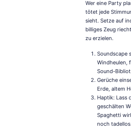
Wer eine Party pla
tötet jede Stimmun
sieht. Setze auf i
billiges Zeug rie
zu erzielen.
Soundscape st
Windheulen, f
Sound-Bibliot
Gerüche einse
Erde, altem 
Haptik: Lass 
geschälten We
Spaghetti wir
noch tadellos