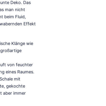
 bunte Deko. Das
was man nicht
t beim Fluid,
n wabernden Effekt
rische Klänge wie
 großartige
uft von feuchter
ng eines Raumes.
 Schale mit
lte, gekochte
rt aber immer