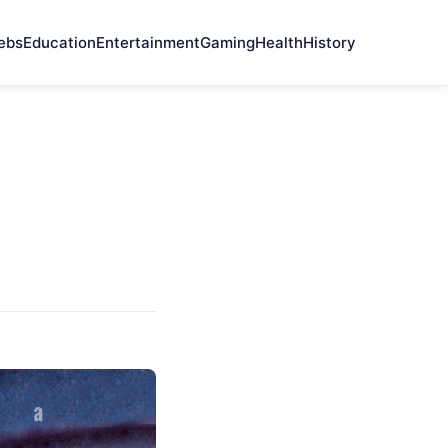
ebs
Education
Entertainment
Gaming
Health
History