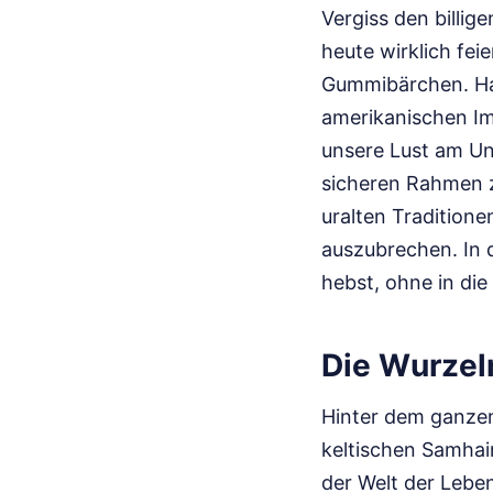
Vergiss den billi
heute wirklich feie
Gummibärchen. Hal
amerikanischen Imp
unsere Lust am Unh
sicheren Rahmen zu
uralten Tradition
auszubrechen. In d
hebst, ohne in die
Die Wurzel
Hinter dem ganzen
keltischen Samhai
der Welt der Lebe