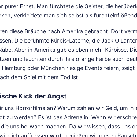
r purer Ernst. Man fürchtete die Geister, die herüb
en, verkleidete man sich selbst als furchteinflößend
Iren diese Bräuche nach Amerika gebracht. Dort vermi
ssen. Die berühmte Kürbis-Laterne, die Jack O'Lantern
Rübe. Aber in Amerika gab es eben mehr Kürbisse. Die
itzen und leuchten durch ihre orange Farbe auch deut
n, Hamburg oder München riesige Events feiern, zeigt n
ach dem Spiel mit dem Tod ist.
ische Kick der Angst
 uns Horrorfilme an? Warum zahlen wir Geld, um in
gt zu werden? Es ist das Adrenalin. Wenn wir erschre
, die uns hellwach machen. Da wir wissen, dass uns d
 wirklich auffressen wird, genießen wir diesen Rausch.