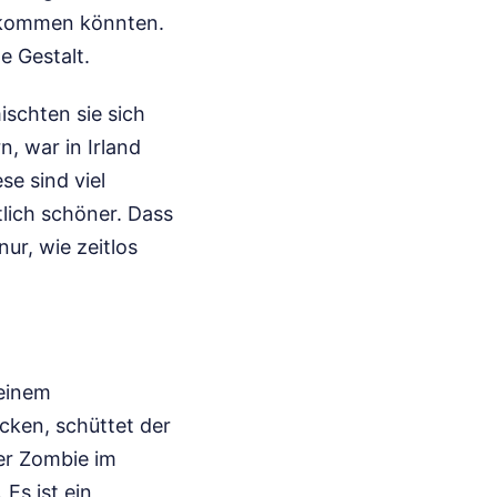
erkommen könnten.
e Gestalt.
schten sie sich
, war in Irland
se sind viel
lich schöner. Dass
ur, wie zeitlos
 einem
cken, schüttet der
er Zombie im
 Es ist ein