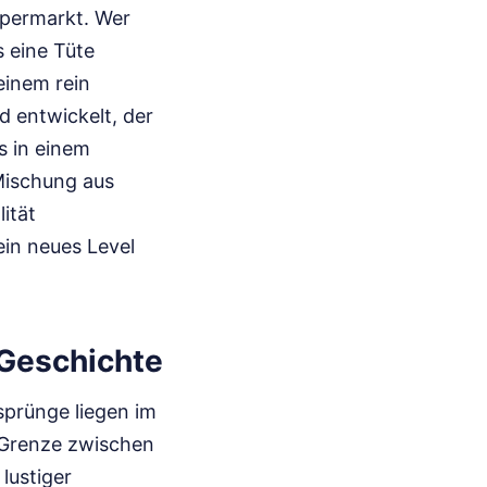
upermarkt. Wer
s eine Tüte
einem rein
d entwickelt, der
s in einem
 Mischung aus
ität
ein neues Level
 Geschichte
sprünge liegen im
e Grenze zwischen
lustiger