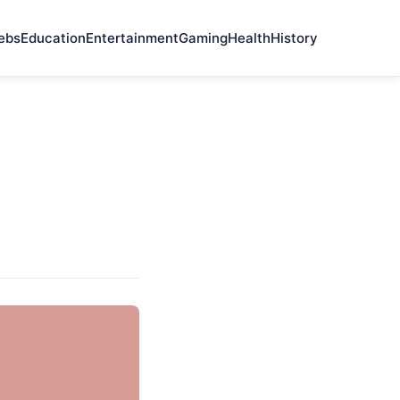
ebs
Education
Entertainment
Gaming
Health
History