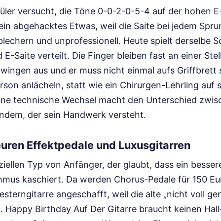
üler versucht, die Töne 0-0-2-0-5-4 auf der hohen E-
ein abgehacktes Etwas, weil die Saite bei jedem Spr
lechern und unprofessionell. Heute spielt derselbe S
 E-Saite verteilt. Die Finger bleiben fast an einer Stel
chwingen aus und er muss nicht einmal aufs Griffbrett
son anlächeln, statt wie ein Chirurgen-Lehrling auf 
leine technische Wechsel macht den Unterschied zwi
ndem, der sein Handwerk versteht.
teuren Effektpedale und Luxusgitarren
ziellen Typ von Anfänger, der glaubt, dass ein besse
us kaschiert. Da werden Chorus-Pedale für 150 Eu
terngitarre angeschafft, weil die alte „nicht voll gen
 Happy Birthday Auf Der Gitarre braucht keinen Hall