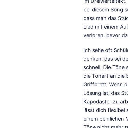
im Dreivierteltakt
bei diesem Song s
dass man das Stück
Lied mit einem Auf
verloren, bevor da
Ich sehe oft Schül
denken, das sei d
schnell: Die Töne 
die Tonart an die
Griffbrett. Wenn d
Lösung ist, das St
Kapodaster zu arbe
lässt dich flexibe
einem peinlichen M
Töne nicht mehr t