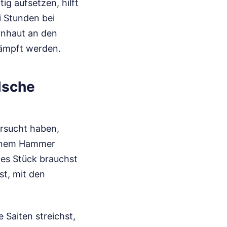
ig aufsetzen, hilft
i Stunden bei
ornhaut an den
dämpft werden.
lsche
ersucht haben,
 einem Hammer
hes Stück brauchst
st, mit den
 Saiten streichst,