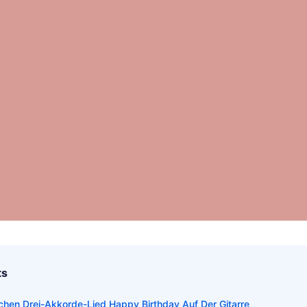
ts
chen Drei-Akkorde-Lied Happy Birthday Auf Der Gitarre