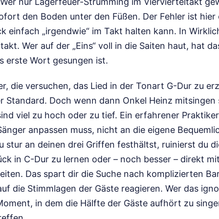
. Wer nur Lagerfeuer-Strumming im Viervierteltakt gewo
ofort den Boden unter den Füßen. Der Fehler ist hie
 einfach „irgendwie“ im Takt halten kann. In Wirklic
takt. Wer auf der „Eins“ voll in die Saiten haut, hat 
s erste Wort gesungen ist.
er, die versuchen, das Lied in der Tonart G-Dur zu erz
er Standard. Doch wenn dann Onkel Heinz mitsingen 
sind viel zu hoch oder zu tief. Ein erfahrener Praktik
 Sänger anpassen muss, nicht an die eigene Bequemli
u stur an deinen drei Griffen festhältst, ruinierst du 
ück in C-Dur zu lernen oder – noch besser – direkt mi
iten. Das spart dir die Suche nach komplizierten Ba
l auf die Stimmlagen der Gäste reagieren. Wer das ignor
oment, in dem die Hälfte der Gäste aufhört zu singen,
reffen.