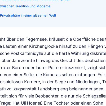
zwischen Tradition und Moderne
rivatsphäre in einer gläsernen Welt
eht über den Tegernsee, kräuselt die Oberfläche des 
ne Läuten einer Kirchenglocke hinauf zu den Hängen 
ische Postkartenidylle auf die harte Währung diskreter
er über Jahrzehnte hinweg das Gesicht des deutschen 
 roter Baron oder lauter Polterer inszeniert, zeigt sic
von einer Seite, die Kameras selten einfangen. Es ist
ispiellosen Karriere, in der Siege und Niederlagen, 
 Justizvollzugsanstalt Landsberg eng beieinanderlagen.
ellt sich für viele Beobachter, die nur die Schlagzeil
Frage: Hat Uli Hoeneß Eine Tochter oder einen Sohn, 