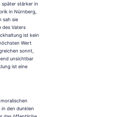
 später stärker in
brik in Nürnberg,
 sah sie
e des Vaters
ckhaltung ist kein
s höchsten Wert
lgreichen sonnt,
hend unsichtbar
lung ist eine
s moralischen
 in den dunklen
s das öffentliche