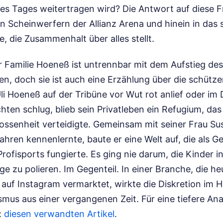
nes Tages weitertragen wird? Die Antwort auf diese 
n Scheinwerfern der Allianz Arena und hinein in das
e, die Zusammenhalt über alles stellt.
r Familie Hoeneß ist untrennbar mit dem Aufstieg de
, doch sie ist auch eine Erzählung über die schütz
li Hoeneß auf der Tribüne vor Wut rot anlief oder im
hten schlug, blieb sein Privatleben ein Refugium, das
ossenheit verteidigte. Gemeinsam mit seiner Frau Sus
Jahren kennenlernte, baute er eine Welt auf, die als
ofisports fungierte. Es ging nie darum, die Kinder i
ge zu polieren. Im Gegenteil. In einer Branche, die he
uf Instagram vermarktet, wirkte die Diskretion im 
smus aus einer vergangenen Zeit.
Für eine tiefere An
:
diesen verwandten Artikel
.