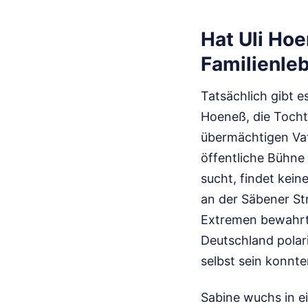
Hat Uli Hoe
Familienle
Tatsächlich gibt e
Hoeneß, die Tochte
übermächtigen Vate
öffentliche Bühne 
sucht, findet kein
an der Säbener Str
Extremen bewahrt 
Deutschland polari
selbst sein konnte
Sabine wuchs in e