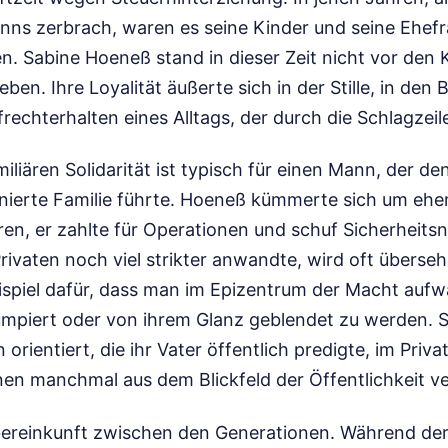
nns zerbrach, waren es seine Kinder und seine Ehefr
n. Sabine Hoeneß stand in dieser Zeit nicht vor den
en. Ihre Loyalität äußerte sich in der Stille, in den
echterhalten eines Alltags, der durch die Schlagzeil
iliären Solidarität ist typisch für einen Mann, der de
nierte Familie führte. Hoeneß kümmerte sich um ehema
en, er zahlte für Operationen und schuf Sicherheitsn
Privaten noch viel strikter anwandte, wird oft überse
eispiel dafür, dass man im Epizentrum der Macht auf
umpiert oder von ihrem Glanz geblendet zu werden. Si
orientiert, die ihr Vater öffentlich predigte, im Priva
en manchmal aus dem Blickfeld der Öffentlichkeit ver
e Übereinkunft zwischen den Generationen. Während de