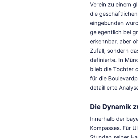
Verein zu einem gl
die geschäftlichen
eingebunden wurde,
gelegentlich bei g
erkennbar, aber oh
Zufall, sondern da
definierte. In Mün
blieb die Tochter
für die Boulevard
detaillierte Analys
Die Dynamik z
Innerhalb der baye
Kompasses. Für Ul
Stunden seiner Haf