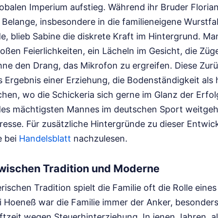
obalen Imperium aufstieg. Während ihr Bruder Florian
 Belange, insbesondere in die familieneigene Wurstfa
 blieb Sabine die diskrete Kraft im Hintergrund. Man
roßen Feierlichkeiten, ein Lächeln im Gesicht, die Züg
ne den Drang, das Mikrofon zu ergreifen. Diese Zurü
s Ergebnis einer Erziehung, die Bodenständigkeit al
chen, wo die Schickeria sich gerne im Glanz der Erfo
 des mächtigsten Mannes im deutschen Sport weitge
presse.
Für zusätzliche Hintergründe zu dieser Entwick
e bei
Handelsblatt
nachzulesen.
wischen Tradition und Moderne
rischen Tradition spielt die Familie oft die Rolle eine
i Hoeneß war die Familie immer der Anker, besonders
tzeit wegen Steuerhinterziehung. In jenen Jahren, al