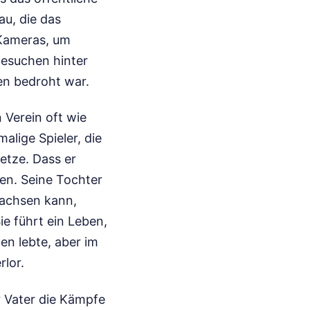
au, die das
 Kameras, um
 Besuchen hinter
en bedroht war.
n Verein oft wie
lige Spieler, die
etze. Dass er
hen. Seine Tochter
wachsen kann,
e führt ein Leben,
ten lebte, aber im
lor.
r Vater die Kämpfe