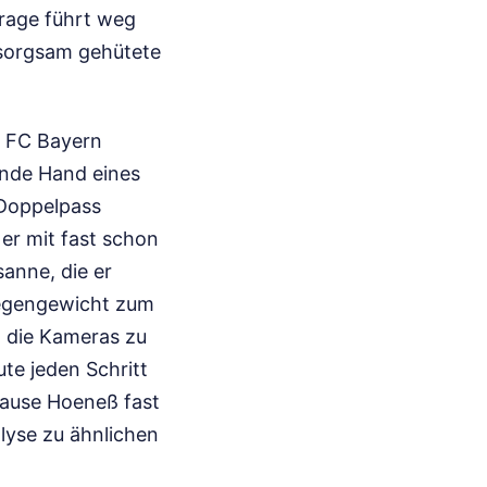
Frage führt weg
 sorgsam gehütete
s FC Bayern
ende Hand eines
 Doppelpass
 er mit fast schon
anne, die er
 Gegengewicht zum
n die Kameras zu
ute jeden Schritt
Hause Hoeneß fast
alyse zu ähnlichen