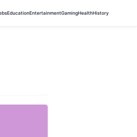
ebs
Education
Entertainment
Gaming
Health
History