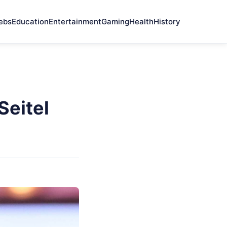
ebs
Education
Entertainment
Gaming
Health
History
Seitel