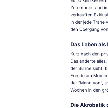
Es ist kein Gehei
Zeremonie fand im
verkauften Exklus
in der jede Träne 
den Übergang von 
Das Leben als 
Kurz nach den priv
Das änderte alles.
der Bühne sieht, b
Freude am Moment. 
der "Mann von", s
Wochen in den grö
Die Akrobatik 