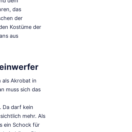
und dem
hren, das
schen der
rnden Kostüme der
kans aus
heinwerfer
 als Akrobat in
an muss sich das
 Da darf kein
ichtlich mehr. Als
s ein Schock für