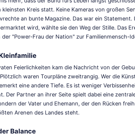
mnis mehr, dass der Bund fürs Leben längst geschloss
 kleinsten Kreis statt. Keine Kameras von großen Se
ivrechte an bunte Magazine. Das war ein Statement. I
vermarktet wird, wählte sie den Weg der Stille. Das Er
der "Power-Frau der Nation" zur Familienmensch-Ide
Kleinfamilie
aten Feierlichkeiten kam die Nachricht von der Gebu
 Plötzlich waren Tourpläne zweitrangig. Wer die Künst
emerkt eine andere Tiefe. Es ist weniger Verbissenhe
Der Partner an ihrer Seite spielt dabei eine zentrale 
ondern der Vater und Ehemann, der den Rücken freihä
ßten Arenen des Landes steht.
der Balance