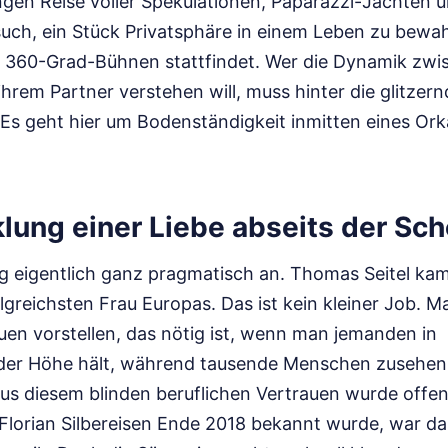
ngen Reise voller Spekulationen, Paparazzi-Jachten 
such, ein Stück Privatsphäre in einem Leben zu bewa
 360-Grad-Bühnen stattfindet. Wer die Dynamik zwi
ihrem Partner verstehen will, muss hinter die glitze
 Es geht hier um Bodenständigkeit inmitten eines Or
lung einer Liebe abseits der Sc
g eigentlich ganz pragmatisch an. Thomas Seitel kam
greichsten Frau Europas. Das ist kein kleiner Job. M
uen vorstellen, das nötig ist, wenn man jemanden in
der Höhe hält, während tausende Menschen zusehen.
us diesem blinden beruflichen Vertrauen wurde offens
Florian Silbereisen Ende 2018 bekannt wurde, war da