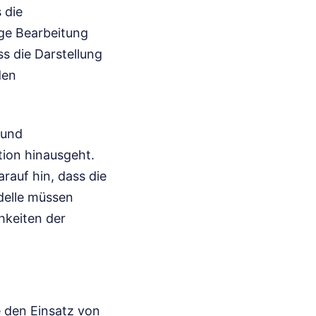
 die
ge Bearbeitung
ss die Darstellung
den
 und
tion hinausgeht.
rauf hin, dass die
odelle müssen
hkeiten der
e den Einsatz von