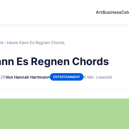
Art
Business
Cel
nt
›
Heute Kann Es Regnen Chords
ann Es Regnen Chords
026
Von Hannah Hartmann
6 Min. Lesezeit
ENTERTAINMENT