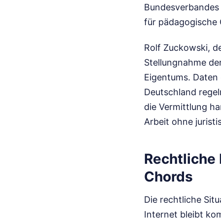
Bundesverbandes d
für pädagogische O
Rolf Zuckowski, d
Stellungnahme der
Eigentums. Daten d
Deutschland regelm
die Vermittlung h
Arbeit ohne jurist
Rechtliche
Chords
Die rechtliche Sit
Internet bleibt k