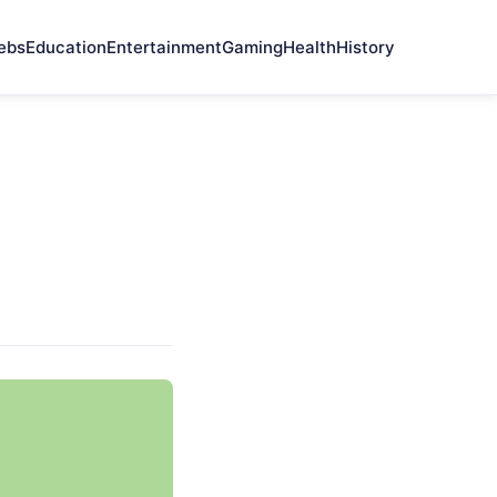
ebs
Education
Entertainment
Gaming
Health
History