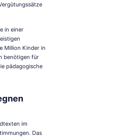
 Vergütungssätze
 in einer
eistigen
 Million Kinder in
n benötigen für
die pädagogische
Regnen
edtexten im
estimmungen. Das