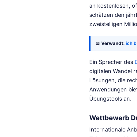
an kostenlosen, of
schätzen den jähr
zweistelligen Mill
📖
Verwandt:
ich b
Ein Sprecher des
digitalen Wandel r
Lösungen, die rech
Anwendungen biete
Übungstools an.
Wettbewerb Du
Internationale An