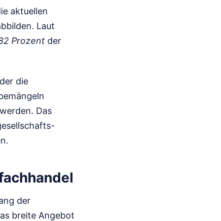
e aktuellen
bbilden. Laut
82 Prozent
der
der die
r bemängeln
 werden. Das
esellschafts-
n.
fachhandel
gang der
as breite Angebot