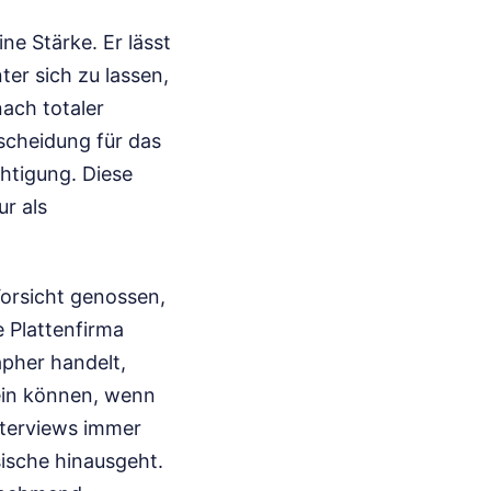
ne Stärke. Er lässt
ter sich zu lassen,
ach totaler
scheidung für das
htigung. Diese
r als
orsicht genossen,
 Plattenfirma
apher handelt,
sein können, wenn
nterviews immer
sische hinausgeht.