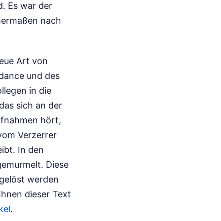
. Es war der
chermaßen nach
neue Art von
odance und des
legen in die
das sich an der
ufnahmen hört,
 vom Verzerrer
ibt. In den
gemurmelt. Diese
 gelöst werden
hnen dieser Text
kel
.