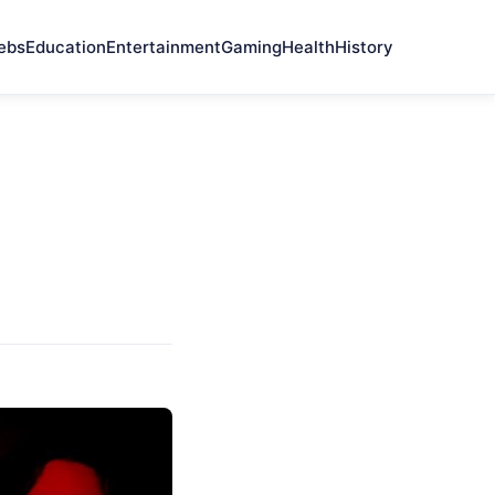
ebs
Education
Entertainment
Gaming
Health
History