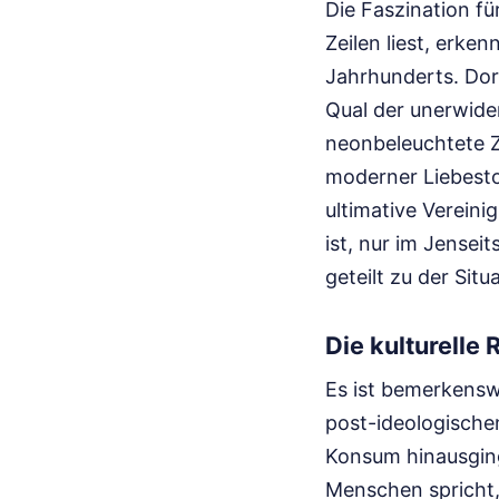
Die Faszination fü
Zeilen liest, erk
Jahrhunderts. Dort
Qual der unerwider
neonbeleuchtete Ze
moderner Liebesto
ultimative Vereini
ist, nur im Jensei
geteilt zu der Situ
Die kulturelle
Es ist bemerkenswe
post-ideologische
Konsum hinausging
Menschen spricht, 