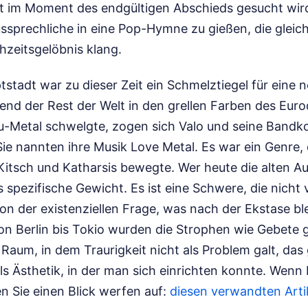
t im Moment des endgültigen Abschieds gesucht wird
ssprechliche in eine Pop-Hymne zu gießen, die glei
zeitsgelöbnis klang.
tstadt war zu dieser Zeit ein Schmelztiegel für eine 
end der Rest der Welt in den grellen Farben des Eur
etal schwelgte, zogen sich Valo und seine Bandkol
ie nannten ihre Musik Love Metal. Es war ein Genre, 
itsch und Katharsis bewegte. Wer heute die alten A
s spezifische Gewicht. Es ist eine Schwere, die nicht
 der existenziellen Frage, was nach der Ekstase ble
 Berlin bis Tokio wurden die Strophen wie Gebete 
Raum, in dem Traurigkeit nicht als Problem galt, das
s Ästhetik, in der man sich einrichten konnte.
Wenn I
ten Sie einen Blick werfen auf:
diesen verwandten Arti