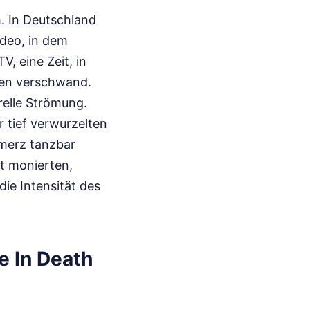
h. In Deutschland
ideo, in dem
V, eine Zeit, in
chen verschwand.
relle Strömung.
r tief verwurzelten
hmerz tanzbar
ft monierten,
die Intensität des
e In Death