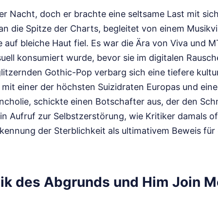
r Nacht, doch er brachte eine seltsame Last mit sic
 an die Spitze der Charts, begleitet von einem Musikv
 auf bleiche Haut fiel. Es war die Ära von Viva und MT
suell konsumiert wurde, bevor sie im digitalen Raus
itzernden Gothic-Pop verbarg sich eine tiefere kultu
 mit einer der höchsten Suizidraten Europas und eine
ancholie, schickte einen Botschafter aus, der den Sc
n Aufruf zur Selbstzerstörung, wie Kritiker damals o
ennung der Sterblichkeit als ultimativem Beweis für 
ik des Abgrunds und Him Join M