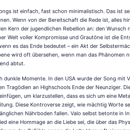
ngs ist einfach, fast schon minimalistisch. Das ist sei
nen. Wenn von der Bereitschaft die Rede ist, alles hin
den Kern der jugendlichen Rebellion an: den Wunsch n
ner Welt voller Kompromisse und Grautöne ist die Ent
 wenn es das Ende bedeutet – ein Akt der Selbstermäc
bene wird oft übersehen, wenn man das Phänomen nu
end abtut.
h dunkle Momente. In den USA wurde der Song mit V
n Tragödien an Highschools Ende der Neunziger. Die
infügen, um klarzustellen, dass es sich um eine Met
eitung. Diese Kontroverse zeigt, wie mächtig Worte 
änglichen Nährboden fallen. Valo selbst betonte in I
ied eine Hommage an die Liebe sei, die über das Phy