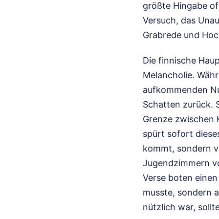
größte Hingabe of
Versuch, das Unau
Grabrede und Hoch
Die finnische Haup
Melancholie. Währ
aufkommenden Nu-M
Schatten zurück. S
Grenze zwischen K
spürt sofort diese
kommt, sondern von
Jugendzimmern von
Verse boten einen 
musste, sondern al
nützlich war, soll