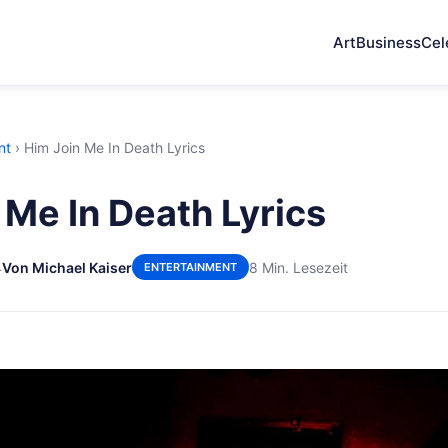
Art
Business
Cel
nt
›
Him Join Me In Death Lyrics
 Me In Death Lyrics
4
Von Michael Kaiser
8 Min. Lesezeit
ENTERTAINMENT