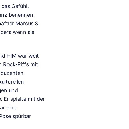
 das Gefühl,
ganz benennen
haftler Marcus S.
nders wenn sie
and HIM war weit
n Rock-Riffs mit
roduzenten
ulturellen
gen und
 Er spielte mit der
ar eine
 Pose spürbar