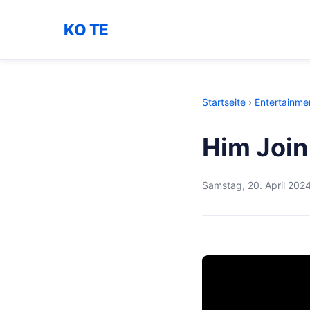
KO TE
Startseite
›
Entertainme
Him Join
Samstag, 20. April 202