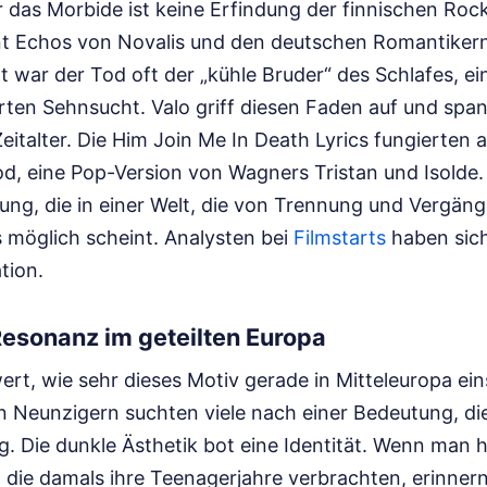
r das Morbide ist keine Erfindung der finnischen Roc
ennt Echos von Novalis und den deutschen Romantikern
 war der Tod oft der „kühle Bruder“ des Schlafes, ein
ten Sehnsucht. Valo griff diesen Faden auf und span
italter. Die Him Join Me In Death Lyrics fungierten a
d, eine Pop-Version von Wagners Tristan und Isolde.
gung, die in einer Welt, die von Trennung und Vergäng
ts möglich scheint.
Analysten bei
Filmstarts
haben sich
ation.
 Resonanz im geteilten Europa
rt, wie sehr dieses Motiv gerade in Mitteleuropa ein
n Neunzigern suchten viele nach einer Bedeutung, di
. Die dunkle Ästhetik bot eine Identität. Wenn man h
die damals ihre Teenagerjahre verbrachten, erinnern 