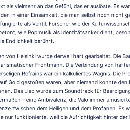
t als vielmehr an das Gefühl, das er auslöste. Es war
den in einer Einsamkeit, die man selbst noch nicht 
fungierte als Ventil. Forscher wie der Kulturwissensc
betont, wie Popmusik als Identitätsanker dient, beso
e Endlichkeit berührt.
n von Helsinki wurde derweil hart gearbeitet. Die B
charismatischer Frontmann. Die Verbindung von harte
rseligen Refrains war ein kalkuliertes Wagnis. Die P
 auf Gold gestoßen waren, aber niemand konnte den k
ehen. Das Lied wurde zum Soundtrack für Beerdigun
rmaßen – eine Ambivalenz, die Valo immer amüsierte.
renze zwischen dem Heiligen und dem Profanen. Es w
 nur funktionierte, weil die Aufrichtigkeit hinter der