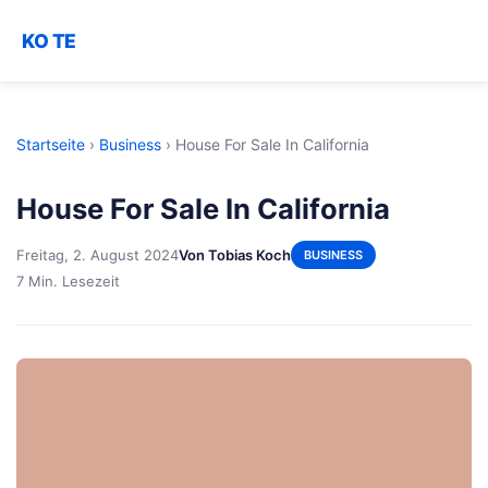
KO TE
Startseite
›
Business
›
House For Sale In California
House For Sale In California
Freitag, 2. August 2024
Von Tobias Koch
BUSINESS
7 Min. Lesezeit