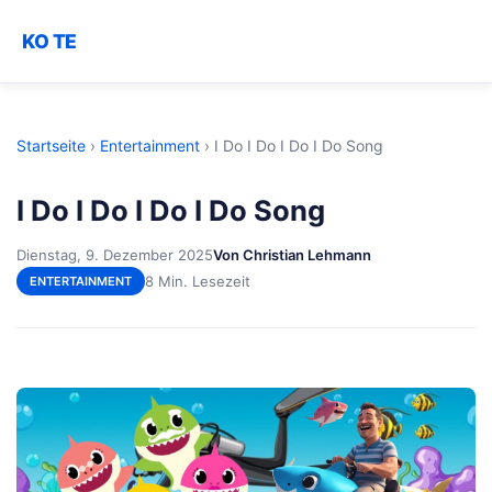
KO TE
Startseite
›
Entertainment
›
I Do I Do I Do I Do Song
I Do I Do I Do I Do Song
Dienstag, 9. Dezember 2025
Von Christian Lehmann
8 Min. Lesezeit
ENTERTAINMENT